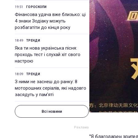
19:51
ГОРОСКОПИ
Фінансова удача вже близько: ці
4 знаки Зодіаку можуть
розбагатіти до кінця року
18:49
ТРЕНДИ
Яка ти нова українська пісня:
проходь тест і слухай хіт свого
настрою
18:09
ТРЕНДИ
З ними не заснеш до ранку: 8
моторошних серіалів, які надовго
засядуть у пам'яті
Всі новини
"Я благодарен зрите