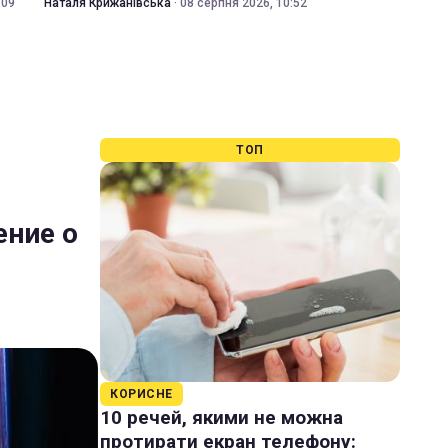
:09
Наталя Крижанівська
·
08 серпня 2026, 10:52
ТОП
ение о
КОРИСНЕ
10 речей, якими не можна
протирати екран телефону: