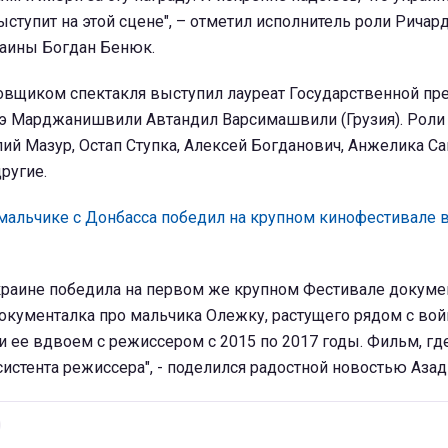
тупит на этой сцене", – отметил исполнитель роли Ричарда
раины Богдан Бенюк.
вщиком спектакля выступил лауреат Государственной пр
э Марджанишвили Автандил Варсимашвили (Грузия). Роли
ий Мазур, Остап Ступка, Алексей Богданович, Анжелика Са
ругие.
мальчике с Донбасса победил на крупном кинофестивале 
краине победила на первом же крупном Фестивале докумен
окументалка про мальчика Олежку, растущего рядом с вой
 ее вдвоем с режиссером с 2015 по 2017 годы. Фильм, гд
ссистента режиссера", - поделился радостной новостью Аза