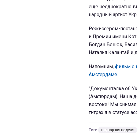
еще неоднократно выс
народный артист Ук
Режиссером-постано
и Премии имени Кот
Богдан Бенюк, Васил
Наталья Калантай и д
Напомним,
фильм о 
Амстердаме
.
"Документалка об У
(Амстердам). Наша д
востоке! Мы снимали
титрах я в статусе а
Теги:
пленарная неделя