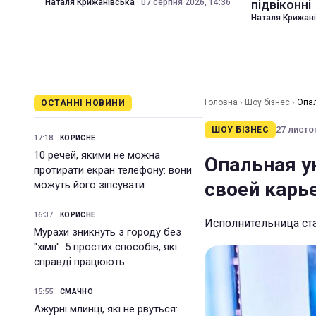
Наталя Крижанівська
·
07 серпня 2026, 14:36
підвіконні
Наталя Крижан
Головна
›
Шоу бізнес
›
Опал
ОСТАННІ НОВИНИ
27 листоп
ШОУ БІЗНЕС
17:18
КОРИСНЕ
10 речей, якими не можна
Опальная у
протирати екран телефону: вони
своей карь
можуть його зіпсувати
16:37
КОРИСНЕ
Исполнительница ста
Мурахи зникнуть з городу без
"хімії": 5 простих способів, які
справді працюють
15:55
СМАЧНО
Ажурні млинці, які не рвуться: