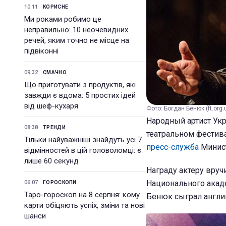
10:11
КОРИСНЕ
Ми роками робимо це
неправильно: 10 неочевидних
речей, яким точно не місце на
підвіконні
09:32
СМАЧНО
Що приготувати з продуктів, які
завжди є вдома: 5 простих ідей
від шеф-кухаря
Фото: Богдан Бенюк (ft.org.
Народный артист Ук
08:38
ТРЕНДИ
театральном фестива
Тільки найуважніші знайдуть усі 7
пресс-служба
Минис
відмінностей в цій головоломці: є
лише 60 секунд
Награду актеру вруч
Национального акад
06:07
ГОРОСКОПИ
Таро-гороскоп на 8 серпня: кому
Бенюк сыграл англи
карти обіцяють успіх, зміни та нові
шанси