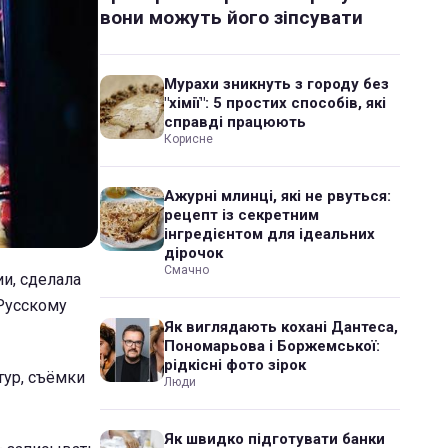
вони можуть його зіпсувати
Мурахи зникнуть з городу без
"хімії": 5 простих способів, які
справді працюють
Корисне
Ажурні млинці, які не рвуться:
рецепт із секретним
інгредієнтом для ідеальних
дірочок
Смачно
ии, сделала
"Русскому
Як виглядають кохані Дантеса,
Пономарьова і Боржемської:
рідкісні фото зірок
тур, съёмки
Люди
Як швидко підготувати банки