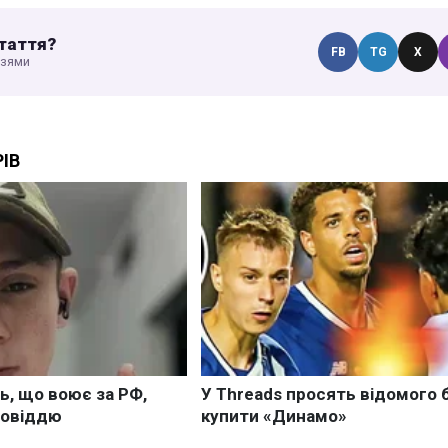
таття?
FB
TG
X
узями