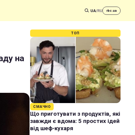
UA
/
RU
rbc.ua
ТОП
аду на
СМАЧНО
Що приготувати з продуктів, які
завжди є вдома: 5 простих ідей
від шеф-кухаря