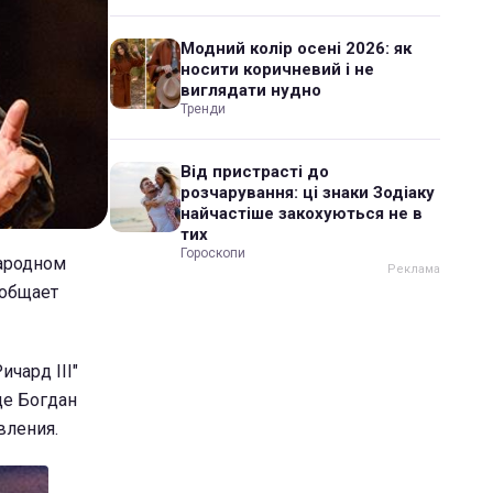
Модний колір осені 2026: як
носити коричневий і не
виглядати нудно
Тренди
Від пристрасті до
розчарування: ці знаки Зодіаку
найчастіше закохуються не в
тих
Гороскопи
ародном
ообщает
чард III"
де Богдан
вления.