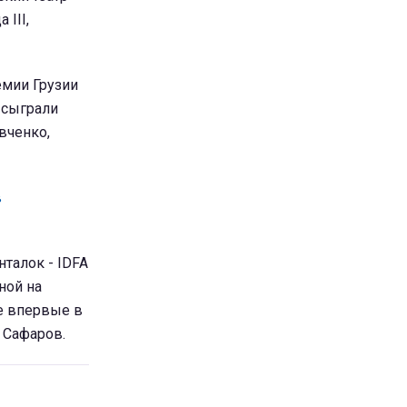
 III,
емии Грузии
 сыграли
вченко,
в
талок - IDFA
ной на
е впервые в
д Сафаров.