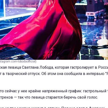
tagram.com-lobodaofficial)
кая певица Светлана Лобода, которая гастролирует в Росс
ит в творческий отпуск. Об этом она сообщила в интервью 
что сейчас у нее крайне напряженный график: гастрольный 
треков — так что певица старается беречь свой голос.