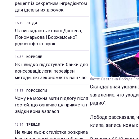
рецепт із секретним інгредієнтом
для ідеальних дірочок
15:19
ЛЮДИ
Як виглядають кохані Дантеса,
Пономарьова і Боржемської:
рідкісні фото зірок
14:36
КОРИСНЕ
Як швидко підготувати банки для
консервації: легкі перевірені
методи, які зекономлять ваш час
Фото: Светлана Лобода (ins
Скандальная украинс
13:55
ГОРОСКОПИ
заявление, что уход
Чому не можна мити підлогу після
радио".
гостей: що означає ця прикмета і
звідки вона взялася
Лобода рассказала, 
клипа, запись новых 
13:14
ТРЕНДИ
Не лише льон: стилістка розкрила
6 секретів комфортного образу у