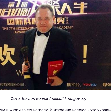
Фото: Богдан Бенюк (mincult.kmu.gov.ua)
лям и жюри за эту награду. И искренне надеюсь, что украин