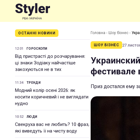
Головна
›
Шоу бізнес
›
Укра
ОСТАННІ НОВИНИ
27 листоп
ШОУ БІЗНЕС
12:01
ГОРОСКОПИ
Від пристрасті до розчарування:
Украинский
ці знаки Зодіаку найчастіше
фестивале 
закохуються не в тих
11:34
ТРЕНДИ
Приз достался ему з
Модний колір осені 2026: як
носити коричневий і не виглядати
нудно
10:52
ЛЮДИ
Свекруха вас не любить? 10 фраз,
які виведуть її на чисту воду