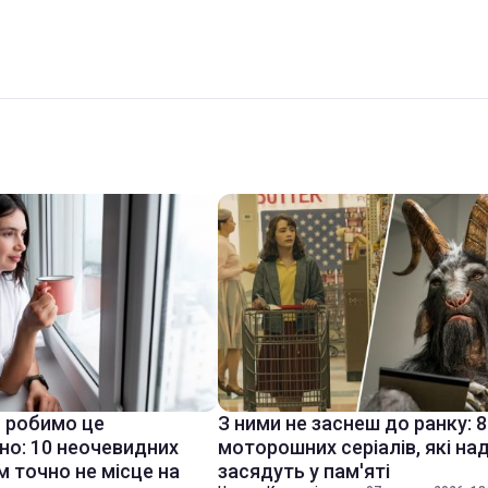
 робимо це
З ними не заснеш до ранку: 8
но: 10 неочевидних
моторошних серіалів, які на
м точно не місце на
засядуть у пам'яті