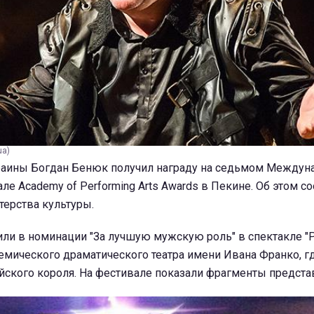
ua)
раины Богдан Бенюк получил награду на седьмом Междун
ле Academy of Performing Arts Awards в Пекине. Об этом с
терства культуры.
или в номинации "За лучшую мужскую роль" в спектакле "Ри
емического драматического театра имени Ивана Франко, г
йского короля. На фестивале показали фрагменты предста