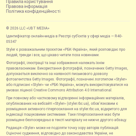
Правила користування
Правова інформація
Політика конфіденційності
© 2026 LLC «UBT MEDIA»
Ідентифікатор онлайн-медіа в Реєстрі суб’єктів у сфері медіа — R40-
05347
Styler є розважальним проєктом «РБК-Україна», який розповідає про
людей, тренди і все, що цікаво читати поза новинами.
Фотографії, ілюстрації та інші зображення належать їхнім
правовласникам. Використання фотографій, позначених Getty Images,
допускається виключно за наявності письмового дозволу
фотоагентства Getty Images. Фотографії, позначені логотипом «Styler»
або підписані «Styler» чи «РБК-Україна», можуть використовуватися на
умовах ліцензії Creative Commons Attribution 4.0 International.
При повному або частковому відтворенні інформаційних матеріалів,
опублікованих на вебсайті «Styler» (styler.rbc.ua), обов'язковим є
розміщення активного гіперпосилання на styler.rbc.ua, відкритого для
індексації пошуковими системами. Таке гіперпосилання має бути
розміщене безпосередньо в тексті матеріалу не нижче другого абзацу.
Редакція «Styler» може не поділяти точку зору авторів публікацій.
Оціночні судження, відповідно до законодавства України, не