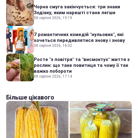
Чорна смуга закінчується: три знаки
Зодіаку, яким нарешті стане легше
08 серпня 2026, 19:19
7 романтичних комедій "нульових", які
хочеться передивлятися знову і знову
08 серпня 2026, 18:02
Росте "з повітря" та "висмоктує" життя з
рослин: що таке повитиця та чому її так
важко побороти
08 серпня 2026, 17:14
Більше цікавого