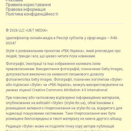
Правила користування
Правова інформація
Політика конфіденційності
© 2026 LLC «UBT MEDIA»
Ідентифікатор онлайн-медіа в Реєстрі суб’єктів у сфері медіа — R40-
05347
Styler є розважальним проєктом «РБК-Україна», який розповідає про
людей, тренди і все, що цікаво читати поза новинами.
Фотографії, ілюстрації та інші зображення належать їхнім
правовласникам. Використання фотографій, позначених Getty Images,
допускається виключно за наявності письмового дозволу
фотоагентства Getty Images. Фотографії, позначені логотипом «Styler»
або підписані «Styler» чи «РБК-Україна», можуть використовуватися на
умовах ліцензії Creative Commons Attribution 4.0 International.
При повному або частковому відтворенні інформаційних матеріалів,
опублікованих на вебсайті «Styler» (styler.rbc.ua), обов'язковим є
розміщення активного гіперпосилання на styler.rbc.ua, відкритого для
індексації пошуковими системами. Таке гіперпосилання має бути
розміщене безпосередньо в тексті матеріалу не нижче другого абзацу.
Редакція «Styler» може не поділяти точку зору авторів публікацій.