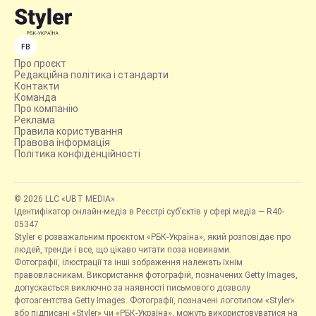
FB
Про проєкт
Редакційна політика і стандарти
Контакти
Команда
Про компанію
Реклама
Правила користування
Правова інформація
Політика конфіденційності
© 2026 LLC «UBT MEDIA»
Ідентифікатор онлайн-медіа в Реєстрі суб’єктів у сфері медіа — R40-
05347
Styler є розважальним проєктом «РБК-Україна», який розповідає про
людей, тренди і все, що цікаво читати поза новинами.
Фотографії, ілюстрації та інші зображення належать їхнім
правовласникам. Використання фотографій, позначених Getty Images,
допускається виключно за наявності письмового дозволу
фотоагентства Getty Images. Фотографії, позначені логотипом «Styler»
або підписані «Styler» чи «РБК-Україна», можуть використовуватися на