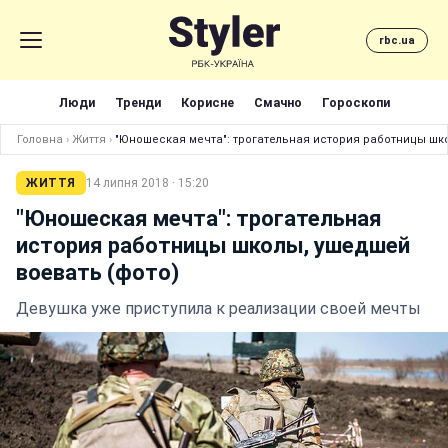
rbc.ua
Люди
Тренди
Корисне
Смачно
Гороскопи
Головна
›
Життя
›
"Юношеская мечта": трогательная история работницы шк
ЖИТТЯ
14 липня 2018 · 15:20
"Юношеская мечта": трогательная
история работницы школы, ушедшей
воевать (фото)
Девушка уже приступила к реализации своей мечты