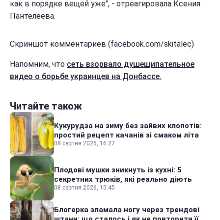
как в порядке вещей уже", - отреагировала Ксения
Пантелеева.
Скриншот комментариев (facebook.com/skitalec)
Напомним, что
сеть взорвало душещипательное
видео о борьбе украинцев на Донбассе.
Читайте також
Кукурудза на зиму без зайвих клопотів:
простий рецепт качанів зі смаком літа
08 серпня 2026, 16:27
Плодові мушки зникнуть із кухні: 5
секретних трюків, які реально діють
08 серпня 2026, 15:45
Блогерка зламала ногу через трендові
штани: що сталось і як не повторити її