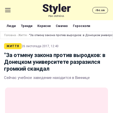
rbc.ua
Люди
Тренди
Корисне
Смачно
Гороскопи
Головна
›
Життя
›
"За отмену закона против выродков: в Донецком универс
ЖИТТЯ
26 листопада 2017, 12:40
"За отмену закона против выродков: в
Донецком университете разразился
громкий скандал
Сейчас учебное заведение находится в Виннице