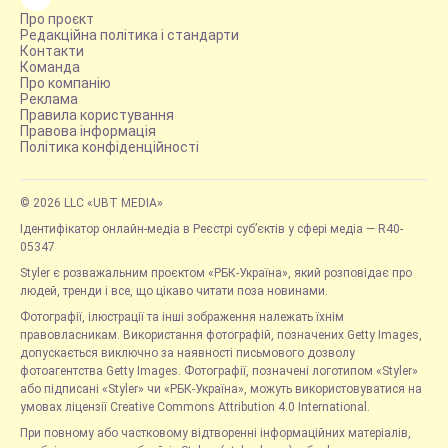
Про проєкт
Редакційна політика і стандарти
Контакти
Команда
Про компанію
Реклама
Правила користування
Правова інформація
Політика конфіденційності
© 2026 LLC «UBT MEDIA»
Ідентифікатор онлайн-медіа в Реєстрі суб’єктів у сфері медіа — R40-
05347
Styler є розважальним проєктом «РБК-Україна», який розповідає про
людей, тренди і все, що цікаво читати поза новинами.
Фотографії, ілюстрації та інші зображення належать їхнім
правовласникам. Використання фотографій, позначених Getty Images,
допускається виключно за наявності письмового дозволу
фотоагентства Getty Images. Фотографії, позначені логотипом «Styler»
або підписані «Styler» чи «РБК-Україна», можуть використовуватися на
умовах ліцензії Creative Commons Attribution 4.0 International.
При повному або частковому відтворенні інформаційних матеріалів,