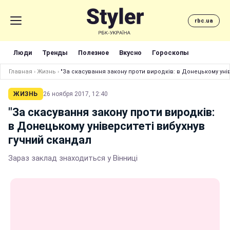
rbc.ua
Люди
Тренды
Полезное
Вкусно
Гороскопы
Главная
›
Жизнь
›
"За скасування закону проти виродків: в Донецькому уні
ЖИЗНЬ
26 ноября 2017, 12:40
"За скасування закону проти виродків:
в Донецькому університеті вибухнув
гучний скандал
Зараз заклад знаходиться у Вінниці