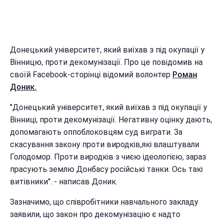
Донецький університет, який виїхав з під окупації у
Вінницю, проти декомунізації. Про це повідомив на
своїй Facebook-сторінці відомий волонтер
Роман
Доник.
"Донецький університет, який виїхав з під окупації у
Вінниці, проти декомунізації. Негативну оцінку дають,
допомагають оппоблоковцям суд виграти. За
скасування закону проти виродків,які влаштували
Голодомор. Проти виродків з чиєю ідеологією, зараз
прасують землю Донбасу російські танки. Ось такі
витівники". - написав Доник.
Зазначимо, що співробітники навчального закладу
заявили, що закон про декомунізацію є надто