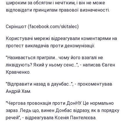
широким за обсягом і нечітким, і він не може
відповідати принципам правової визначеності.
Скріншот (facebook.com/skitalec)
Користувачі мережі відреагували коментарями на
протест викладачів проти декомунізації.
"Називається пригріли... чому його взагалі не
ліквідують? Який у ньому сенс...", - написав Євген
Кравченко.
"Відправити назад в даунбас...", - прокоментував
Андрій Хам.
"Чергова провокація проти ДонНУ. Це нормально
зараз. Ледь що, винен Донбас відразу, як в порядку
речей", - відреагувала Ксенія Пантелєєва.