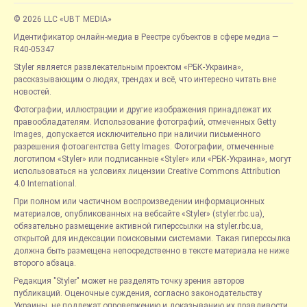
© 2026 LLC «UBT MEDIA»
Идентификатор онлайн-медиа в Реестре субъектов в сфере медиа —
R40-05347
Styler является развлекательным проектом «РБК-Украина»,
рассказывающим о людях, трендах и всё, что интересно читать вне
новостей.
Фотографии, иллюстрации и другие изображения принадлежат их
правообладателям. Использование фотографий, отмеченных Getty
Images, допускается исключительно при наличии письменного
разрешения фотоагентства Getty Images. Фотографии, отмеченные
логотипом «Styler» или подписанные «Styler» или «РБК-Украина», могут
использоваться на условиях лицензии Creative Commons Attribution
4.0 International.
При полном или частичном воспроизведении информационных
материалов, опубликованных на вебсайте «Styler» (styler.rbc.ua),
обязательно размещение активной гиперссылки на styler.rbc.ua,
открытой для индексации поисковыми системами. Такая гиперссылка
должна быть размещена непосредственно в тексте материала не ниже
второго абзаца.
Редакция "Styler" может не разделять точку зрения авторов
публикаций. Оценочные суждения, согласно законодательству
Украины, не подлежат опровержению и доказыванию их правдивости.