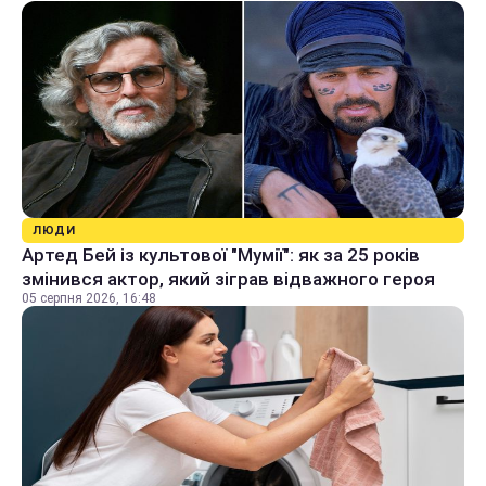
ЛЮДИ
Артед Бей із культової "Мумії": як за 25 років
змінився актор, який зіграв відважного героя
05 серпня 2026, 16:48