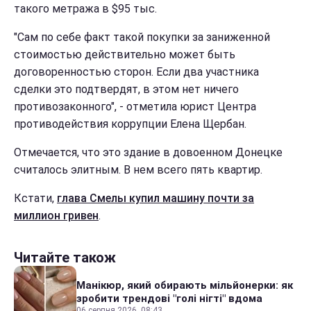
такого метража в $95 тыс.
"Сам по себе факт такой покупки за заниженной
стоимостью действительно может быть
договоренностью сторон. Если два участника
сделки это подтвердят, в этом нет ничего
противозаконного", - отметила юрист Центра
противодействия коррупции Елена Щербан.
Отмечается, что это здание в довоенном Донецке
считалось элитным. В нем всего пять квартир.
Кстати,
глава Смелы купил машину почти за
миллион гривен
.
Читайте також
Манікюр, який обирають мільйонерки: як
зробити трендові "голі нігті" вдома
06 серпня 2026, 08:43