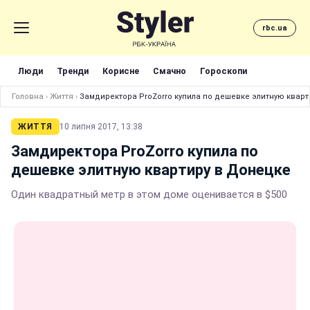
rbc.ua
Люди
Тренди
Корисне
Смачно
Гороскопи
Головна
›
Життя
›
Замдиректора ProZorro купила по дешевке элитную кварт
ЖИТТЯ
10 липня 2017, 13:38
Замдиректора ProZorro купила по
дешевке элитную квартиру в Донецке
Один квадратный метр в этом доме оценивается в $500