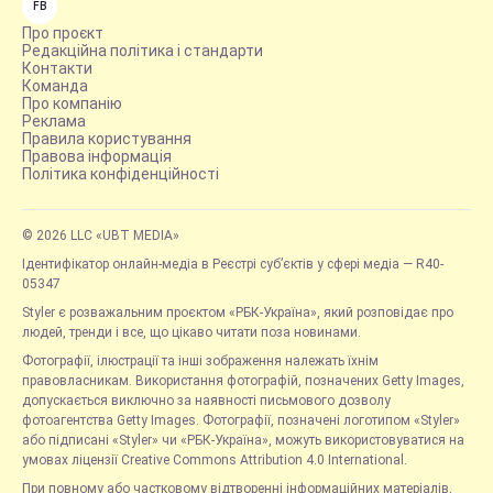
FB
Про проєкт
Редакційна політика і стандарти
Контакти
Команда
Про компанію
Реклама
Правила користування
Правова інформація
Політика конфіденційності
© 2026 LLC «UBT MEDIA»
Ідентифікатор онлайн-медіа в Реєстрі суб’єктів у сфері медіа — R40-
05347
Styler є розважальним проєктом «РБК-Україна», який розповідає про
людей, тренди і все, що цікаво читати поза новинами.
Фотографії, ілюстрації та інші зображення належать їхнім
правовласникам. Використання фотографій, позначених Getty Images,
допускається виключно за наявності письмового дозволу
фотоагентства Getty Images. Фотографії, позначені логотипом «Styler»
або підписані «Styler» чи «РБК-Україна», можуть використовуватися на
умовах ліцензії Creative Commons Attribution 4.0 International.
При повному або частковому відтворенні інформаційних матеріалів,