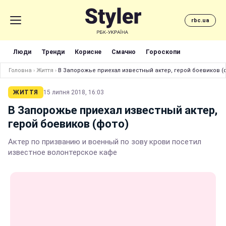
rbc.ua
Люди
Тренди
Корисне
Смачно
Гороскопи
Головна
›
Життя
›
В Запорожье приехал известный актер, герой боевиков (
ЖИТТЯ
15 липня 2018, 16:03
В Запорожье приехал известный актер,
герой боевиков (фото)
Актер по призванию и военный по зову крови посетил
известное волонтерское кафе