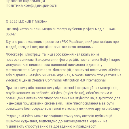
Правова інформація
Політика конфіденційності
© 2026 LLC «UBT MEDIA»
Ідентифікатор онлайн-медіа в Реєстрі суб’єктів у сфері медіа — R40-
05347
Styler є розважальним проєктом «РБК-Україна», який розповідає про
людей, тренди і все, що цікаво читати поза новинами.
Фотографії, ілюстрації та інші зображення належать їхнім
правовласникам. Використання фотографій, позначених Getty Images,
допускається виключно за наявності письмового дозволу
фотоагентства Getty Images. Фотографії, позначені логотипом «Styler»
або підписані «Styler» чи «РБК-Україна», можуть використовуватися на
умовах ліцензії Creative Commons Attribution 4.0 International.
При повному або частковому відтворенні інформаційних матеріалів,
опублікованих на вебсайті «Styler» (styler.rbc.ua), обов'язковим є
розміщення активного гіперпосилання на styler.rbc.ua, відкритого для
індексації пошуковими системами. Таке гіперпосилання має бути
розміщене безпосередньо в тексті матеріалу не нижче другого абзацу.
Редакція «Styler» може не поділяти точку зору авторів публікацій.
Оціночні судження, відповідно до законодавства України, не
підлягають спростуванню та доведенню їх правдивості.