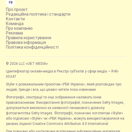
FB
Про проєкт
Редакційна політика і стандарти
Контакти
Команда
Про компанію
Реклама
Правила користування
Правова інформація
Політика конфіденційності
© 2026 LLC «UBT MEDIA»
Ідентифікатор онлайн-медіа в Реєстрі суб’єктів у сфері медіа — R40-
05347
Styler є розважальним проєктом «РБК-Україна», який розповідає про
людей, тренди і все, що цікаво читати поза новинами.
Фотографії, ілюстрації та інші зображення належать їхнім
правовласникам. Використання фотографій, позначених Getty Images,
допускається виключно за наявності письмового дозволу
фотоагентства Getty Images. Фотографії, позначені логотипом «Styler»
або підписані «Styler» чи «РБК-Україна», можуть використовуватися на
умовах ліцензії Creative Commons Attribution 4.0 International.
При повному або частковому відтворенні інформаційних матеріалів,