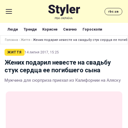
rbc.ua
Люди
Тренди
Корисне
Смачно
Гороскопи
Головна
›
Життя
›
Жених подарил невесте на свадьбу стук сердца ее поги
ЖИТТЯ
14 липня 2017, 15:25
Жених подарил невесте на свадьбу
стук сердца ее погибшего сына
Мужчина для сюрприза приехал из Калифорнии на Аляску