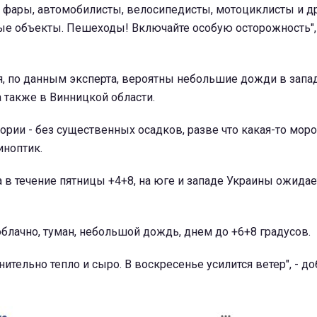
 фары, автомобилисты, велосипедисты, мотоциклисты и д
 объекты. Пешеходы! Включайте особую осторожность",
ря, по данным эксперта, вероятны небольшие дожди в запа
а также в Винницкой области.
тории - без существенных осадков, разве что какая-то мор
иноптик.
 в течение пятницы +4+8, на юге и западе Украины ожидае
облачно, туман, небольшой дождь, днем до +6+8 градусов.
нительно тепло и сыро. В воскресенье усилится ветер", - д