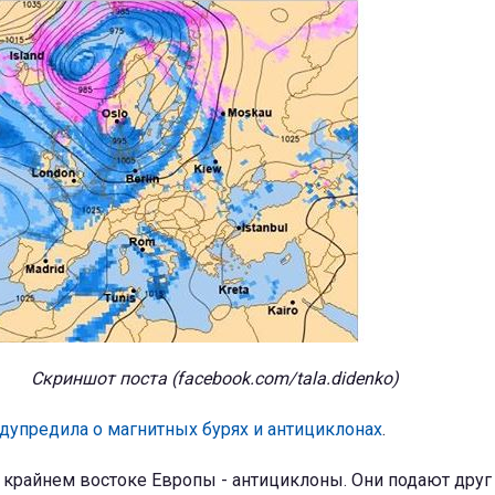
Скриншот поста (facebook.com/tala.didenko)
дупредила о магнитных бурях и антициклонах
.
а крайнем востоке Европы - антициклоны. Они подают друг