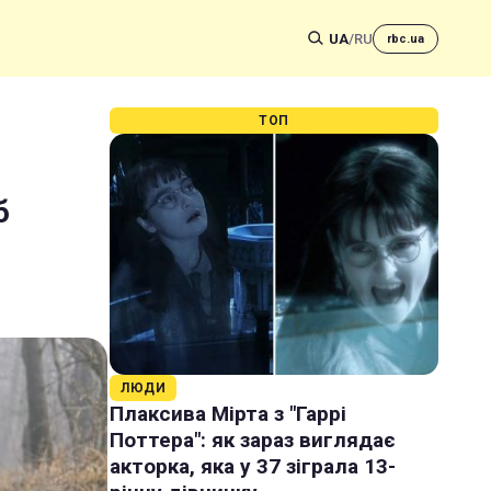
UA
/
RU
rbc.ua
ТОП
б
ЛЮДИ
Плаксива Мірта з "Гаррі
Поттера": як зараз виглядає
акторка, яка у 37 зіграла 13-