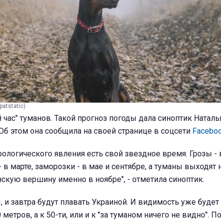
atstatic)
 час" туманов. Такой прогноз погоды дала синоптик Натал
. Об этом она сообщила на своей странице в соцсети
Facebo
ологического явления есть свой звездное время. Грозы - 
 - в марте, заморозки - в мае и сентябре, а туманы выходят 
кую вершину именно в ноябре", - отметила синоптик.
, и завтра будут плавать Украиной. И видимость уже будет
 метров, а к 50-ти, или и к "за туманом ничего не видно". П