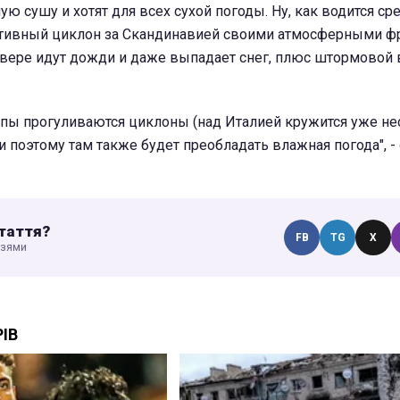
ую сушу и хотят для всех сухой погоды. Ну, как водится ср
ктивный циклон за Скандинавией своими атмосферными ф
евере идут дожди и даже выпадает снег, плюс штормовой в
опы прогуливаются циклоны (над Италией кружится уже н
 и поэтому там также будет преобладать влажная погода", -
таття?
FB
TG
X
узями