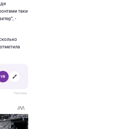
еди
ронтами таки
етер", -
есколько
 отметила
🔗
VB