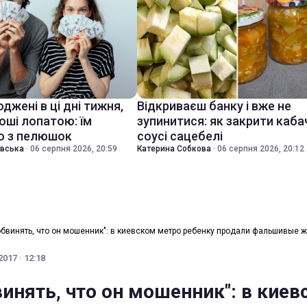
джені в ці дні тижня,
Відкриваєш банку і вже не
оші лопатою: їм
зупинитися: як закрити каба
о з пелюшок
соусі сацебелі
івська
·
06 серпня 2026, 20:59
Катерина Собкова
·
06 серпня 2026, 20:12
обвинять, что он мошенник": в киевском метро ребенку продали фальшивые 
017 · 12:18
винять, что он мошенник": в кие