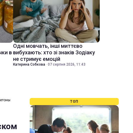
Одні мовчать, інші миттєво
чки в
вибухають: хто зі знаків Зодіаку
не стримує емоцій
Катерина Собкова
·
07 серпня 2026, 11:43
жетоны
ТОП
вском