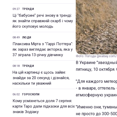
09:27
ТРЕНДИ
Ці "бабусині" речі знову в тренді:
як знайти справжній скарб і чому
його скуповує молодь
08:49
ЛЮДИ
Плаксива Мірта з "Гаррі Поттера":
як зараз виглядає акторка, яка у
37 зіграла 13-річну дівчинку
Фото: Погода (pixabay.com/p
В Украине "звездный
08:18
ТРЕНДИ
пятницу, 10 октября
На цій картинці є щось зайве:
знайди за 20 секунд і дізнайся,
"Для каждого метеор
наскільки ти уважний
- в январе, оттепель
атмосферную украинс
06:02
ГОРОСКОПИ
Кому усміхнеться доля 7 серпня:
карти Таро дали підказки для всіх
"Именно они, туманы
знаків Зодіаку
не просто до 300-500