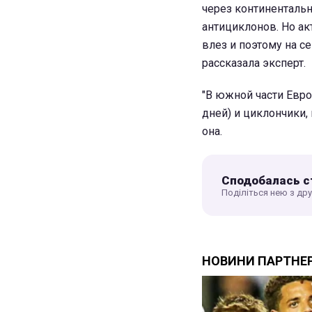
через континентальн
антициклонов. Но а
влез и поэтому на с
рассказала эксперт.
"В южной части Евр
дней) и циклончики,
она.
Сподобалась с
Поділіться нею з др