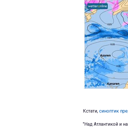
Кстати,
синоптик пре
"Над Атлантикой и н