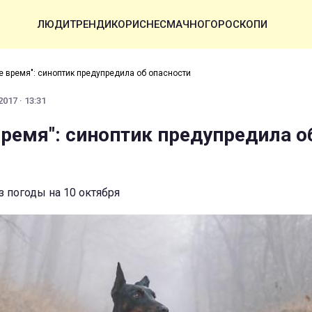
ЛЮДИ
ТРЕНДИ
КОРИСНЕ
СМАЧНО
ГОРОСКОПИ
е время": синоптик предупредила об опасности
017 · 13:31
время": синоптик предупредила о
з погоды на 10 октября