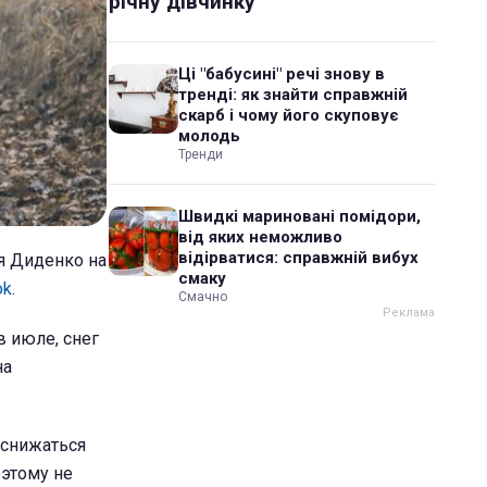
річну дівчинку
Ці "бабусині" речі знову в
тренді: як знайти справжній
скарб і чому його скуповує
молодь
Тренди
Швидкі мариновані помідори,
від яких неможливо
відірватися: справжній вибух
ья Диденко на
смаку
ok
.
Смачно
в июле, снег
на
 снижаться
оэтому не