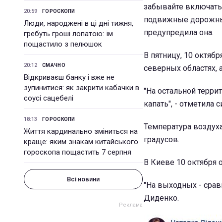
забывайте включать
20:59
ГОРОСКОПИ
подвижные дорожные
Люди, народжені в ці дні тижня,
предупредила она.
гребуть гроші лопатою: їм
пощастило з пелюшок
В пятницу, 10 октяб
20:12
СМАЧНО
северных областях, 
Відкриваєш банку і вже не
зупинитися: як закрити кабачки в
"На остальной терри
соусі сацебелі
капать", - отметила с
18:13
ГОРОСКОПИ
Температура воздуха
Життя кардинально зміниться на
градусов.
краще: яким знакам китайського
гороскопа пощастить 7 серпня
В Киеве 10 октября 
Всі новини
"На выходных - срав
Диденко.