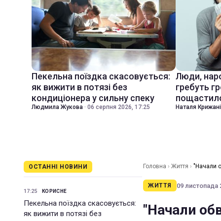
Пекельна поїздка скасовується:
Люди, наро
як вижити в потязі без
гребуть гр
кондиціонера у сильну спеку
пощастил
Людмила Жукова
·
06 серпня 2026, 17:25
Наталя Крижан
Головна
›
Життя
›
"Начали 
ОСТАННІ НОВИНИ
09 листопада 2
ЖИТТЯ
17:25
КОРИСНЕ
Пекельна поїздка скасовується:
"Начали об
як вижити в потязі без