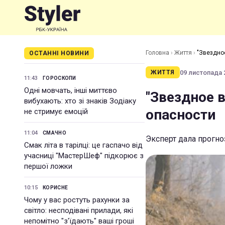
Головна
›
Життя
›
"Звездно
ОСТАННІ НОВИНИ
09 листопада 2
ЖИТТЯ
11:43
ГОРОСКОПИ
Одні мовчать, інші миттєво
"Звездное 
вибухають: хто зі знаків Зодіаку
опасности
не стримує емоцій
11:04
СМАЧНО
Эксперт дала прогно
Смак літа в тарілці: це гаспачо від
учасниці "МастерШеф" підкорює з
першої ложки
10:15
КОРИСНЕ
Чому у вас ростуть рахунки за
світло: несподівані прилади, які
непомітно "з'їдають" ваші гроші