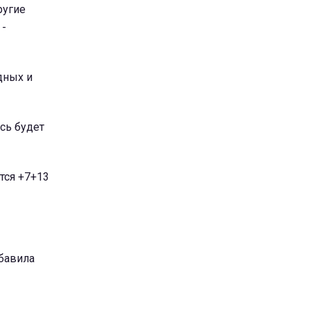
ругие
 -
дных и
ось будет
тся +7+13
обавила