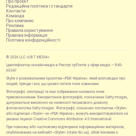
Про проєкт
Редакційна політика і стандарти
Контакти
Команда
Про компанію
Реклама
Правила користування
Правова інформація
Політика конфіденційності
© 2026 LLC «UBT MEDIA»
Ідентифікатор онлайн-медіа в Реєстрі суб’єктів у сфері медіа — R40-
05347
Styler є розважальним проєктом «РБК-Україна», який розповідає про
людей, тренди і все, що цікаво читати поза новинами.
Фотографії, ілюстрації та інші зображення належать їхнім
правовласникам. Використання фотографій, позначених Getty Images,
допускається виключно за наявності письмового дозволу
фотоагентства Getty Images. Фотографії, позначені логотипом «Styler»
або підписані «Styler» чи «РБК-Україна», можуть використовуватися на
умовах ліцензії Creative Commons Attribution 4.0 International.
При повному або частковому відтворенні інформаційних матеріалів,
опублікованих на вебсайті «Styler» (styler.rbc.ua), обов'язковим є