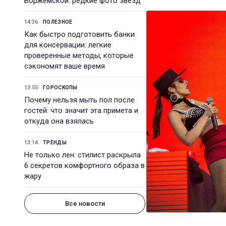
Боржемской: редкие фото звезд
14:36
ПОЛЕЗНОЕ
Как быстро подготовить банки
для консервации: легкие
проверенные методы, которые
сэкономят ваше время
13:55
ГОРОСКОПЫ
Почему нельзя мыть пол после
гостей: что значит эта примета и
откуда она взялась
13:14
ТРЕНДЫ
Не только лен: стилист раскрыла
6 секретов комфортного образа в
жару
Все новости