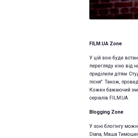
FILM.UA Zone
У цій зоні буде вста
перегляду кіно від н
приділили дітям. Сту
пісня". Також, прове
Кожен бажаючий змож
серіалів FILM.UA.
Blogging Zone
У зоні блогінгу мож
Diana, Маша Тимошенко