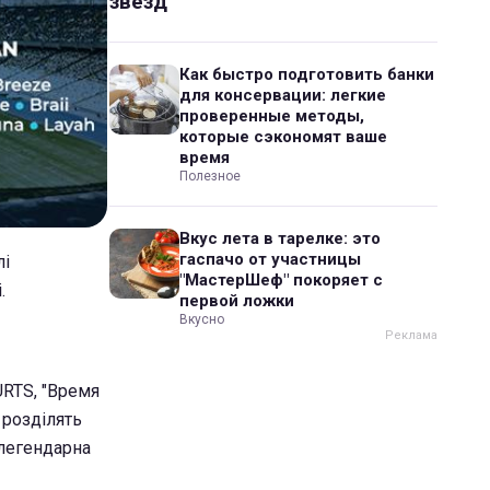
звезд
Как быстро подготовить банки
для консервации: легкие
проверенные методы,
которые сэкономят ваше
время
Полезное
Вкус лета в тарелке: это
гаспачо от участницы
лі
"МастерШеф" покоряет с
.
первой ложки
Вкусно
URTS, "Время
 розділять
 легендарна