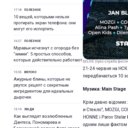
17:18
ПОЛЕЗНОЕ
10 вещей, которыми нельзя
протирать экран телефона: они
могут его испортить
16:37
ПОЛЕЗНОЕ
Муравьи исчезнут с огорода без
"химии": 5 простых способов,
которые действительно работают
BELIVE (прес-служба фест
21-24 червня на НСК
15:55
ВКУСНО
передбачається 10 з
Ажурные блины, которые не
рвутся: рецепт с секретным
Музика: Main Stage
ингредиентом для идеальных
дырочек
Крім давно відомих х
и Стекло", MOZGI, C
15:19
ЛЮДИ
Как выглядят возлюбленные
HONNE і Parov Stelar
Дантеса, Пономарева и
одним лише фактом в