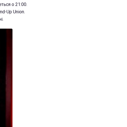
ться о 21:00.
nd-Up Union.
і.