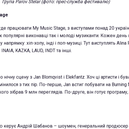
Група Parov Stelar (фото: прес-служба фестивалю)
tage
уде працювати My Music Stage, з виступами понад 20 украї
як популярні виконавці так і молоді музиканти. Кожен день 
напрямку: хіп-хопу, інді і поп-музиці. Тут виступлять Alina 
 INAIA, KAZKA, LAUD, INDT та інші.
 нічну сцену з Jan Blomqvist і Elekfantz. Хоч ці артисти і бу
мінилося з тих пір. По-перше, Jan встиг побувати на Burning 
ого зібрав 9 млн переглядів. По-друге, він готує програму,
 керує Андрій Шабанов – шоумен, генеральний продюсер р