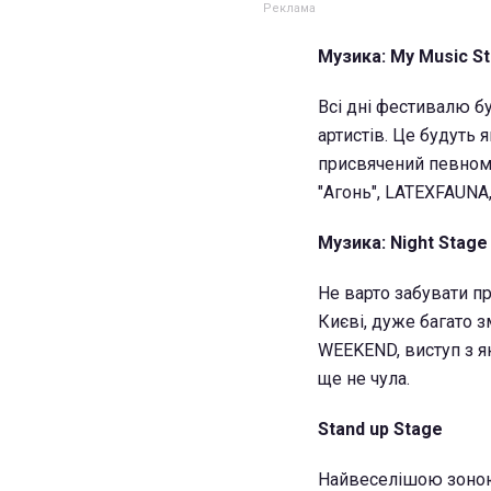
Музика: My Music S
Всі дні фестивалю б
артистів. Це будуть 
присвячений певному 
"Агонь", LATEXFAUNA,
Музика: Night Stage
Не варто забувати про
Києві, дуже багато з
WEEKEND, виступ з як
ще не чула.
Stand up Stage
Найвеселішою зоною