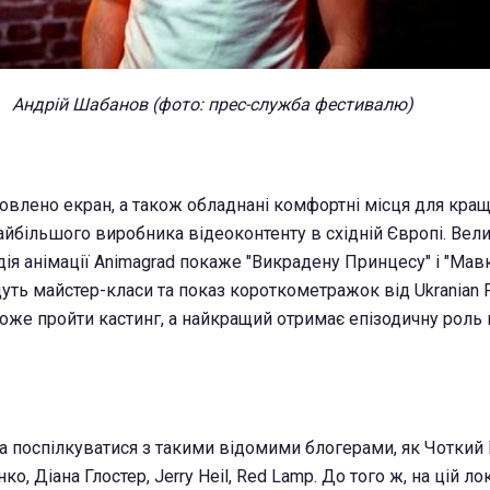
Андрій Шабанов (фото: прес-служба фестивалю)
новлено екран, а також обладнані комфортні місця для кра
айбільшого виробника відеоконтенту в східній Європі. Вел
дія анімації Animagrad покаже "Викрадену Принцесу" і "Мав
дуть майстер-класи та показ короткометражок від Ukranian F
е пройти кастинг, а найкращий отримає епізодичну роль 
на поспілкуватися з такими відомими блогерами, як Чоткий 
, Діана Глостер, Jerry Heil, Red Lamp. До того ж, на цій ло