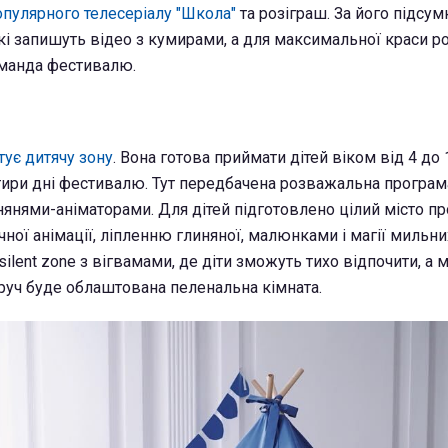
опулярного телесеріалу "Школа"
та розіграш. За його підсу
кі запишуть відео з кумирами, а для максимальної краси р
оманда фестивалю.
ує дитячу зону
. Вона готова приймати дітей віком від 4 до 
отири дні фестивалю. Тут передбачена розважальна програм
нянями-аніматорами. Для дітей підготовлено цілий місто пр
чної анімації, ліпленню глиняної, малюнками і магії мильн
silent zone з вігвамами, де діти зможуть тихо відпочити, а 
оруч буде облаштована пеленальна кімната.