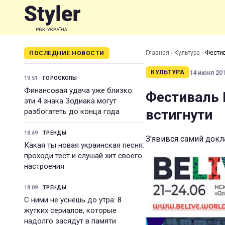
Главная
›
Культура
›
Фестив
ПОСЛЕДНИЕ НОВОСТИ
14 июня 201
КУЛЬТУРА
19:51
ГОРОСКОПЫ
Финансовая удача уже близко:
Фестиваль B
эти 4 знака Зодиака могут
встигнути
разбогатеть до конца года
18:49
ТРЕНДЫ
З'явився самий докл
Какая ты новая украинская песня:
проходи тест и слушай хит своего
настроения
18:09
ТРЕНДЫ
С ними не уснешь до утра: 8
жутких сериалов, которые
надолго засядут в памяти