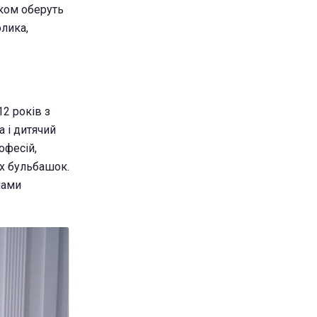
мком оберуть
олика,
12 років з
а і дитячий
офесій,
их бульбашок.
мами