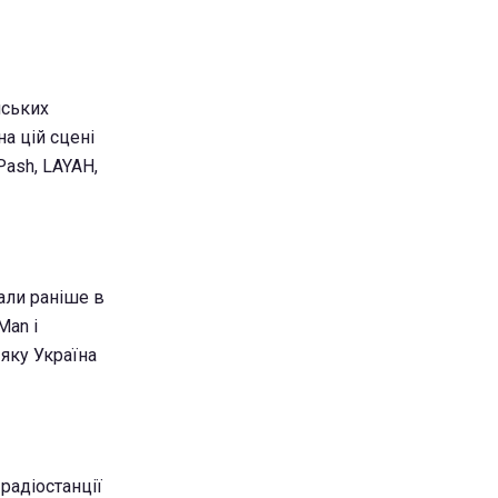
нських
на цій сцені
Pash, LAYAH,
вали раніше в
Man і
 яку Україна
адіостанції