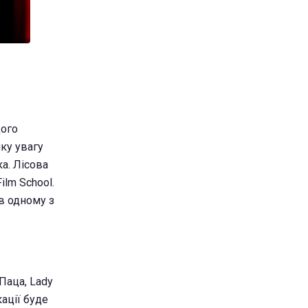
щого
ику увагу
ка. Лісова
ilm Sсhool.
в одному з
Паца, Lady
кації буде