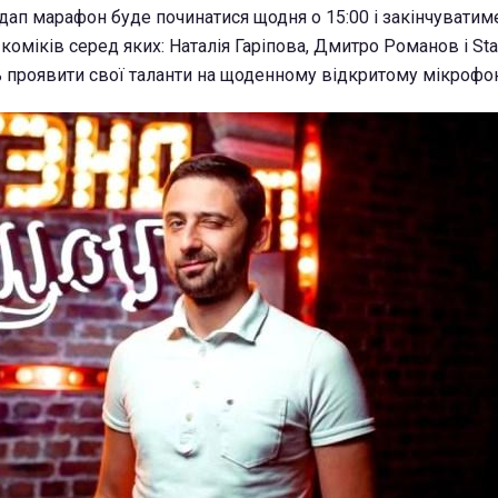
ндап марафон буде починатися щодня о 15:00 і закінчуватиме
 коміків серед яких: Наталія Гаріпова, Дмитро Романов і Sta
 проявити свої таланти на щоденному відкритому мікрофон