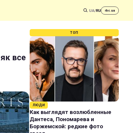
UA
/
RU
rbc.ua
ТОП
 як все
ЛЮДИ
Как выглядят возлюбленные
Дантеса, Пономарева и
Боржемской: редкие фото