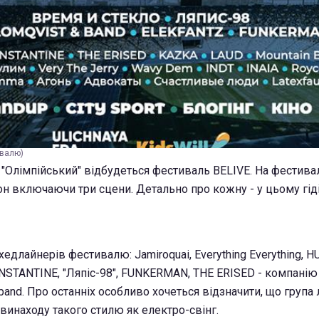
ивалю)
 "Олімпійський" відбудеться фестиваль BELIVE. На фестива
он включаючи три сцени. Детально про кожну - у цьому гіді
едлайнерів фестивалю: Jamiroquai, Everything Everything, H
ONSTANTINE, "Ляпіс-98", FUNKERMAN, THE ERISED - компанію
 band. Про останніх особливо хочеться відзначити, що група
инаходу такого стилю як електро-свінг.