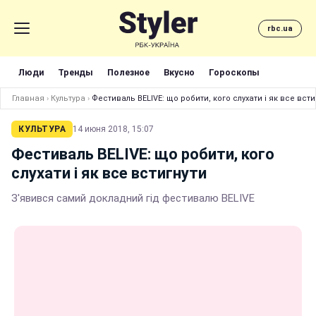
rbc.ua
Люди
Тренды
Полезное
Вкусно
Гороскопы
Главная
›
Культура
›
Фестиваль BELIVE: що робити, кого слухати і як все всти
КУЛЬТУРА
14 июня 2018, 15:07
Фестиваль BELIVE: що робити, кого
слухати і як все встигнути
З'явився самий докладний гід фестивалю BELIVE