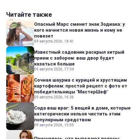
Читайте также
Опасный Марс сменит знак Зодиака: у
кого начнется новая жизнь и кому не
повезет
09 августа 2026, 18:41
Известный садовник раскрыл хитрый
прием с забором: ваш двор будет
казаться больше
09 августа 2026, 17:34
Сочная шаурма с курицей и хрустящим
картофелем: простой рецепт с фото от
победительницы "МастерШеф"
09 августа 2026, 16:36
Сода ваш враг: 5 вещей в доме, которые
категорически нельзя чистить этим
популярным средством
09 августа 2026, 15:55
Приснилось, что выпадают волосы: