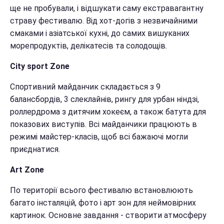
ще не пробували, і відшукати саму екстравагантну
страву фестивалю. Від хот-догів з незвичайними
смаками і азіатської кухні, до самих вишуканих
морепродуктів, делікатесів та солодощів.
City sport Zone
Спортивний майданчик складається з 9
балансбордів, 3 слеклайнів, рингу для урбан ніндзі,
роллердрома з дитячим хокеєм, а також батута для
показових виступів. Всі майданчики працюють в
режимі майстер-класів, щоб всі бажаючі могли
приєднатися.
Art Zone
По території всього фестивалю встановлюють
багато інсталяцій, фото і арт зон для неймовірних
картинок. Основне завдання - створити атмосферу