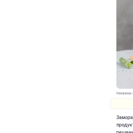
Названы о
Замора
продук
решени