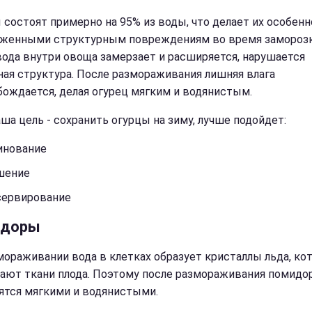
 состоят примерно на 95% из воды, что делает их особенн
женными структурным повреждениям во время заморозк
вода внутри овоща замерзает и расширяется, нарушается
ная структура. После размораживания лишняя влага
ождается, делая огурец мягким и водянистым.
аша цель - сохранить огурцы на зиму, лучше подойдет:
инование
шение
сервирование
идоры
мораживании вода в клетках образует кристаллы льда, ко
ают ткани плода. Поэтому после размораживания помидо
ятся мягкими и водянистыми.