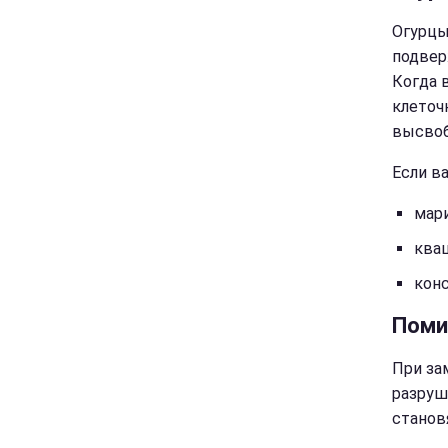
Огурцы
подвер
Когда 
клеточ
высвоб
Если в
мар
ква
кон
Пом
При за
разруш
станов