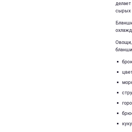
делает
сырых 
Бланши
охлажд
Овощи,
бланши
бро
цвет
мор
стр
гор
брю
куку