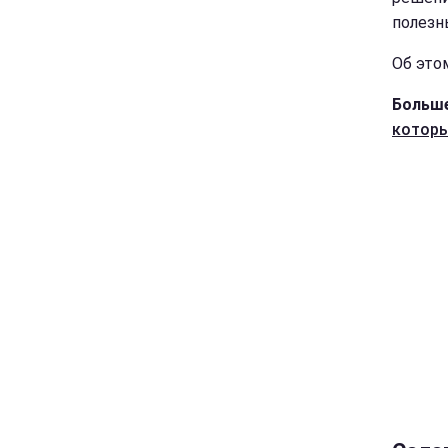
полезн
Об это
Больше
которы