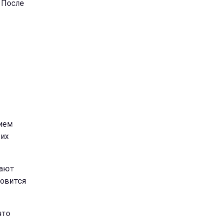
 После
ием
тих
дают
новится
что