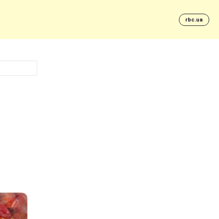
rbc.ua