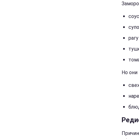
Заморо
соу
суп
рагу
туш
том
Но они 
све
наре
блюд
Реди
Причин