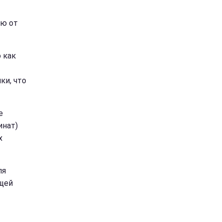
ию от
 как
ки, что
е
инат)
х
ля
ящей