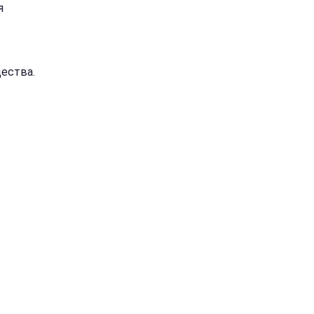
я
ества.