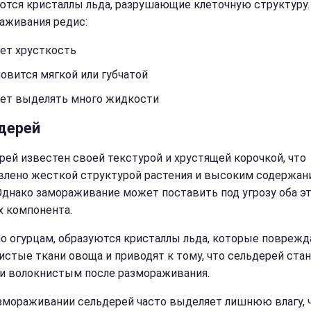
ются кристаллы льда, разрушающие клеточную структуру.
аживания редис:
ет хрусткость
овится мягкой или губчатой
ет выделять много жидкости
дерей
рей известен своей текстурой и хрустящей корочкой, что
влено жесткой структурой растения и высоким содержан
Однако замораживание может поставить под угрозу оба э
 компонента.
о огурцам, образуются кристаллы льда, которые повреж
истые ткани овоща и приводят к тому, что сельдерей ста
и волокнистым после размораживания.
змораживании сельдерей часто выделяет лишнюю влагу, 