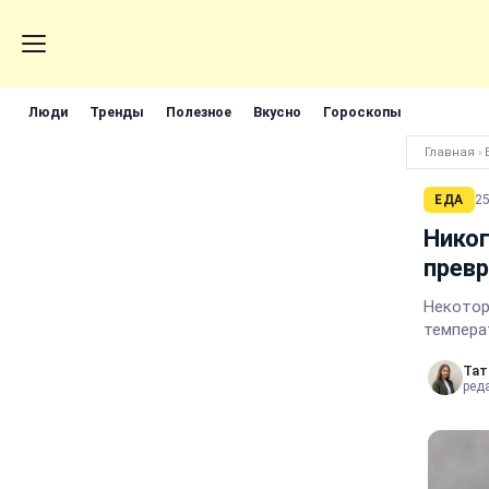
Люди
Тренды
Полезное
Вкусно
Гороскопы
Главная
›
ЕДА
25
Никог
превр
Некотор
темпера
Тат
ред