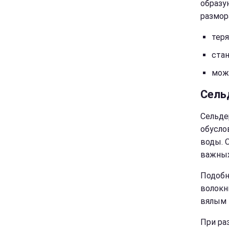
образу
размор
теря
стан
мож
Сель
Сельде
обусло
воды. 
важных
Подобн
волокн
вялым 
При ра