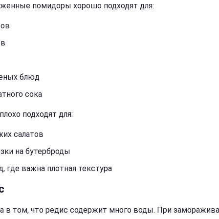
женные помидоры хорошо подходят для:
сов
ов
еных блюд
атного сока
плохо подходят для:
жих салатов
зки на бутерброды
, где важна плотная текстура
с
а в том, что редис содержит много воды. При заморажив