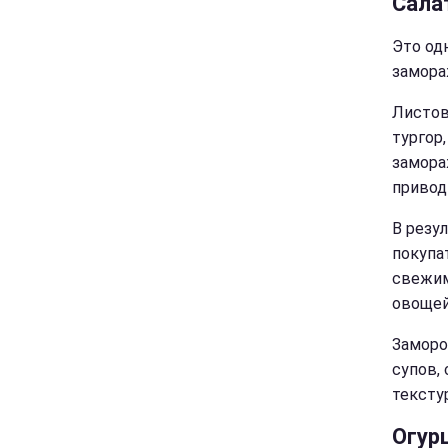
Сала
Это од
замора
Листов
тургор
замора
привод
В резу
покупа
свежим
овощей
Заморо
супов,
тексту
Огур