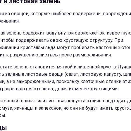
т и листовая зелень
ни из овощей, которые наиболее подвержены поврежден
живания.
ая зелень содержит воду внутри своих клеток, известную
, чтобы поддерживать свою хрустящую структуру. При
живании кристаллы льда могут пробивать клеточные стен
ит к разрушению листьев после размораживания.
льтате зелень становится мягкой и лишенной хруста. Лучш
ть зеленые листовые овощи (салат, листовую капусту, шп
и, а не замороженными, поскольку клеточные стенки эти
 разрываются ото льда, делая их менее хрустящими.
женный шпинат или листовая капуста отлично подходят д
 смузи, яичницы и запеканок, но они не будут иметь хруст
ры.
цы