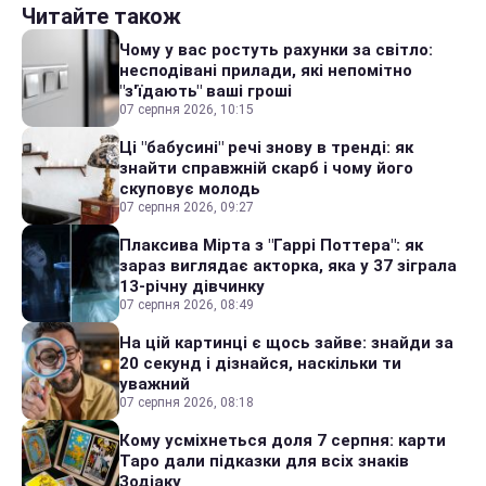
Читайте також
Чому у вас ростуть рахунки за світло:
несподівані прилади, які непомітно
"з'їдають" ваші гроші
07 серпня 2026, 10:15
Ці "бабусині" речі знову в тренді: як
знайти справжній скарб і чому його
скуповує молодь
07 серпня 2026, 09:27
Плаксива Мірта з "Гаррі Поттера": як
зараз виглядає акторка, яка у 37 зіграла
13-річну дівчинку
07 серпня 2026, 08:49
На цій картинці є щось зайве: знайди за
20 секунд і дізнайся, наскільки ти
уважний
07 серпня 2026, 08:18
Кому усміхнеться доля 7 серпня: карти
Таро дали підказки для всіх знаків
Зодіаку