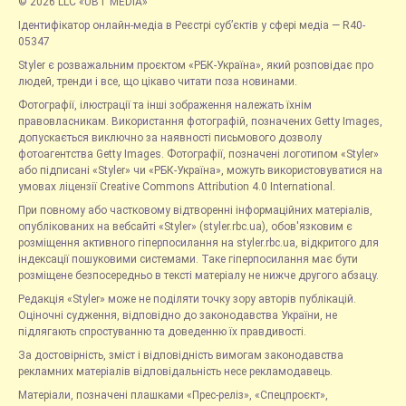
© 2026 LLC «UBT MEDIA»
Ідентифікатор онлайн-медіа в Реєстрі суб’єктів у сфері медіа — R40-
05347
Styler є розважальним проєктом «РБК-Україна», який розповідає про
людей, тренди і все, що цікаво читати поза новинами.
Фотографії, ілюстрації та інші зображення належать їхнім
правовласникам. Використання фотографій, позначених Getty Images,
допускається виключно за наявності письмового дозволу
фотоагентства Getty Images. Фотографії, позначені логотипом «Styler»
або підписані «Styler» чи «РБК-Україна», можуть використовуватися на
умовах ліцензії Creative Commons Attribution 4.0 International.
При повному або частковому відтворенні інформаційних матеріалів,
опублікованих на вебсайті «Styler» (styler.rbc.ua), обов'язковим є
розміщення активного гіперпосилання на styler.rbc.ua, відкритого для
індексації пошуковими системами. Таке гіперпосилання має бути
розміщене безпосередньо в тексті матеріалу не нижче другого абзацу.
Редакція «Styler» може не поділяти точку зору авторів публікацій.
Оціночні судження, відповідно до законодавства України, не
підлягають спростуванню та доведенню їх правдивості.
За достовірність, зміст і відповідність вимогам законодавства
рекламних матеріалів відповідальність несе рекламодавець.
Матеріали, позначені плашками «Прес-реліз», «Спецпроєкт»,