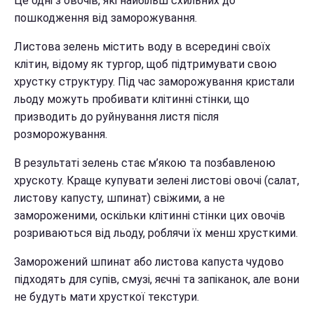
Це одні з овочів, які найбільш схильних до
пошкодження від заморожування.
Листова зелень містить воду в всередині своїх
клітин, відому як тургор, щоб підтримувати свою
хрустку структуру. Під час заморожування кристали
льоду можуть пробивати клітинні стінки, що
призводить до руйнування листя після
розморожування.
В результаті зелень стає м’якою та позбавленою
хрускоту. Краще купувати зелені листові овочі (салат,
листову капусту, шпинат) свіжими, а не
замороженими, оскільки клітинні стінки цих овочів
розриваються від льоду, роблячи їх менш хрусткими.
Заморожений шпинат або листова капуста чудово
підходять для супів, смузі, яєчні та запіканок, але вони
не будуть мати хрусткої текстури.