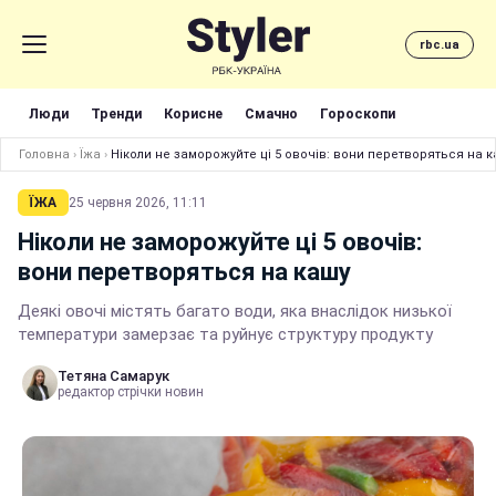
rbc.ua
Люди
Тренди
Корисне
Смачно
Гороскопи
Головна
›
Їжа
›
Ніколи не заморожуйте ці 5 овочів: вони перетворяться на к
ЇЖА
25 червня 2026, 11:11
Ніколи не заморожуйте ці 5 овочів:
вони перетворяться на кашу
Деякі овочі містять багато води, яка внаслідок низької
температури замерзає та руйнує структуру продукту
Тетяна Самарук
редактор стрічки новин