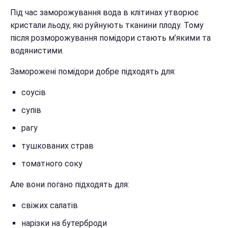
Під час заморожування вода в клітинах утворює
кристали льоду, які руйнують тканини плоду. Тому
після розморожування помідори стають м’якими та
водянистими.
Заморожені помідори добре підходять для:
соусів
супів
рагу
тушкованих страв
томатного соку
Але вони погано підходять для:
свіжих салатів
нарізки на бутерброди