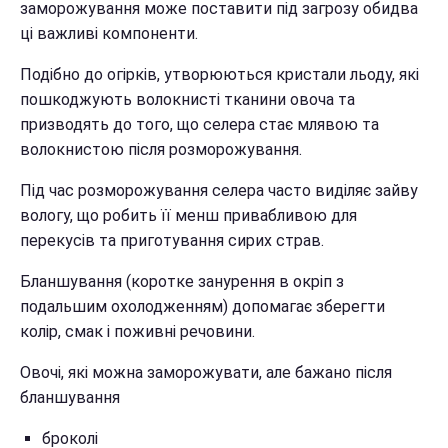
заморожування може поставити під загрозу обидва
ці важливі компоненти.
Подібно до огірків, утворюються кристали льоду, які
пошкоджують волокнисті тканини овоча та
призводять до того, що селера стає млявою та
волокнистою після розморожування.
Під час розморожування селера часто виділяє зайву
вологу, що робить її менш привабливою для
перекусів та приготування сирих страв.
Бланшування (коротке занурення в окріп з
подальшим охолодженням) допомагає зберегти
колір, смак і поживні речовини.
Овочі, які можна заморожувати, але бажано після
бланшування
броколі