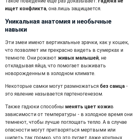
Такое поведение еще раз доказывает:
гадюка не
ищет конфликта
, она лишь защищается.
Уникальная анатомия и необычные
навыки
Эти змеи имеют вертикальные зрачки, как у кошек,
что позволяет им прекрасно видеть в сумерках и
темноте. Они рожают
живых малышей
, не
откладывая яйца, что помогает выживать
новорожденным в холодном климате.
Некоторые самки могут размножаться
без самца
-
это явление называется партеногенезом.
Также гадюки способны
менять цвет кожи
в
зависимости от температуры - в холодное время они
темнеют, чтобы лучше поглощать тепло. А в случае
опасности могут притворяться мертвыми или
шипеть так громко, что это пугает даже крупных