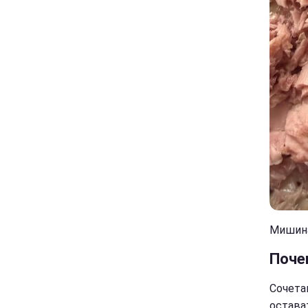
Мишина
Поче
Сочета
остава