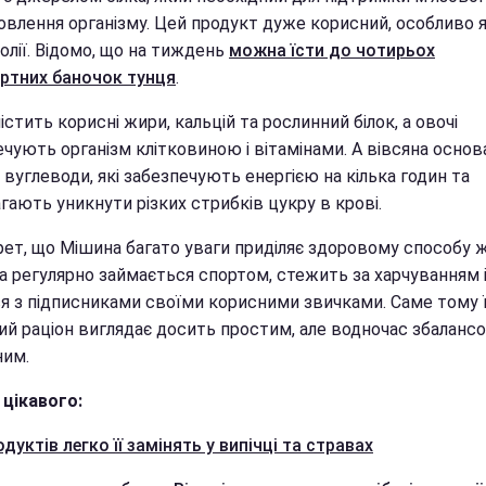
новлення організму. Цей продукт дуже корисний, особливо 
 олії. Відомо, що на тиждень
можна їсти до чотирьох
ртних баночок тунця
.
містить корисні жири, кальцій та рослинний білок, а овочі
чують організм клітковиною і вітамінами. А вівсяна основ
 вуглеводи, які забезпечують енергією на кілька годин та
ають уникнути різких стрибків цукру в крові.
рет, що Мішина багато уваги приділяє здоровому способу 
а регулярно займається спортом, стежить за харчуванням і
ся з підписниками своїми корисними звичками. Саме тому ї
ий раціон виглядає досить простим, але водночас збалансо
им.
 цікавого:
одуктів легко її замінять у випічці та стравах