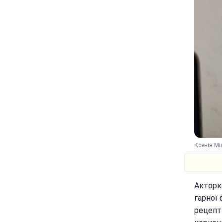
Ксенія Мі
Акторка
гарної
рецепти