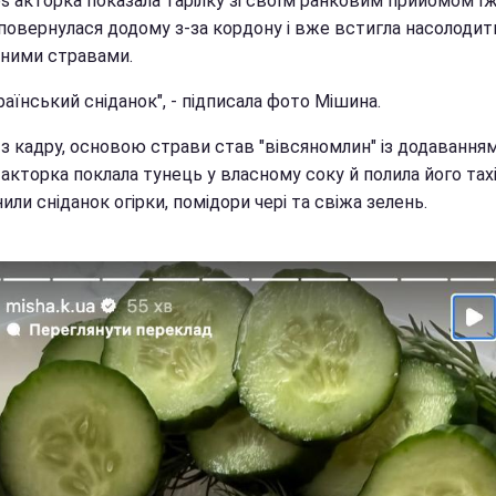
es акторка показала тарілку зі своїм ранковим прийомом їж
 повернулася додому з-за кордону і вже встигла насолодит
ними стравами.
раїнський сніданок", - підписала фото Мішина.
з кадру, основою страви став "вівсяномлин" із додаванням 
акторка поклала тунець у власному соку й полила його тахі
ли сніданок огірки, помідори чері та свіжа зелень.