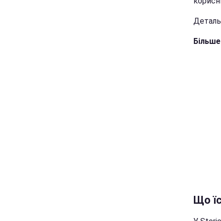
корисни
Деталь
Більше
Що їс