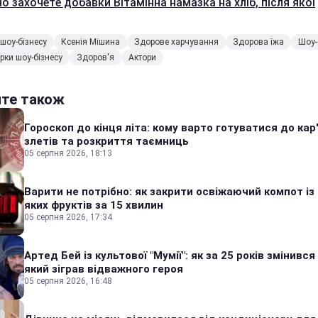
о захочете добавки Вітамінна намазка на хліб, після якої
шоу-бізнесу
Ксенія Мішина
Здорове харчування
Здорова їжа
Шоу-
ірки шоу-бізнесу
Здоров'я
Актори
йте також
Гороскоп до кінця літа: кому варто готуватися до кар
злетів та розкриття таємниць
05 серпня 2026, 18:13
Варити не потрібно: як закрити освіжаючий компот із
яких фруктів за 15 хвилин
05 серпня 2026, 17:34
Артед Бей із культової "Мумії": як за 25 років змінився
який зіграв відважного героя
05 серпня 2026, 16:48