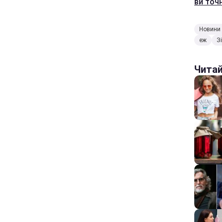
ви точн
Новини 
еж
З
Чита