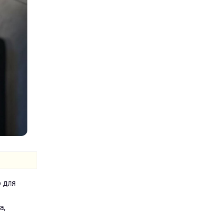
о для
а,