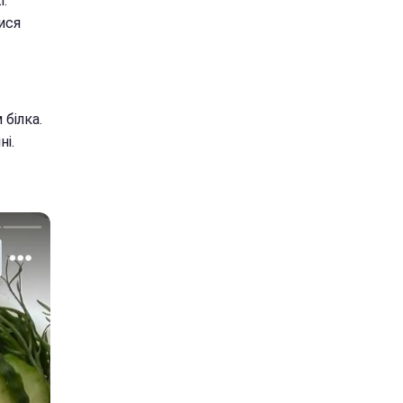
і.
ися
білка.
ні.