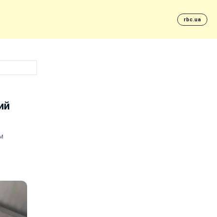
rbc.ua
ий
м