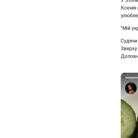
У Stori
Ксенія
улюбле
"Мій ук
Судячи 
Зверху 
Доповни