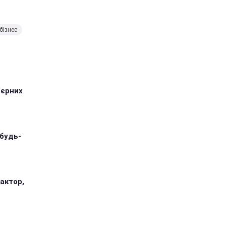
бізнес
'єрних
 будь-
 актор,