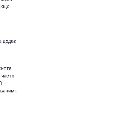
якщо
а додає
життя.
 часто
ї
ваним і