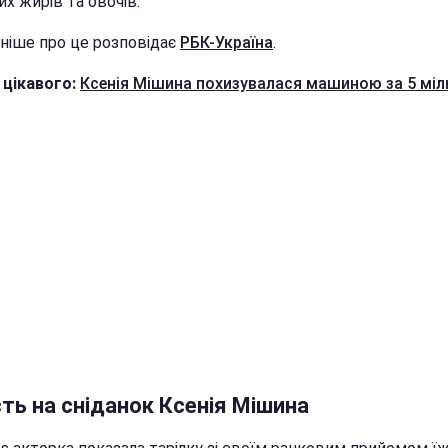
х жирів та овочів.
ніше про це розповідає
РБК-Україна
.
 цікавого:
Ксенія Мішина похизувалася машиною за 5 міл
ть на сніданок Ксенія Мішина