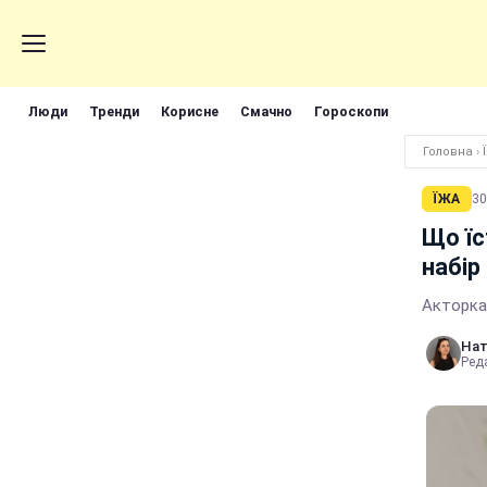
Люди
Тренди
Корисне
Смачно
Гороскопи
Головна
›
ЇЖА
30
Що їс
набір
Акторка
Нат
Реда