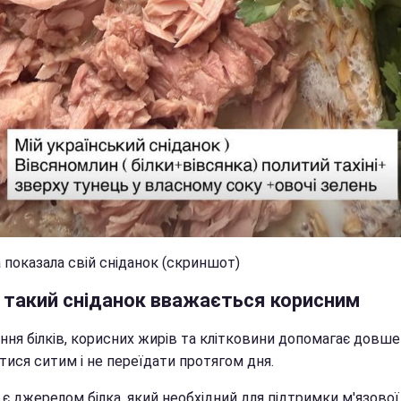
 показала свій сніданок (скриншот)
 такий сніданок вважається корисним
ння білків, корисних жирів та клітковини допомагає довше
тися ситим і не переїдати протягом дня.
є джерелом білка, який необхідний для підтримки м'язової