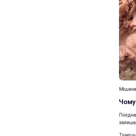
Мішина
Чому
Поєдна
залиша
Тунець 