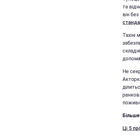
та від
він без
станда
Тахіні 
забезпе
складні
допомаг
Не сек
Акторк
ділить
ранков
поживн
Більше
Ці 5 пр