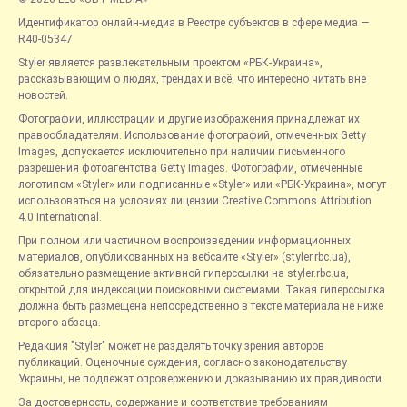
Идентификатор онлайн-медиа в Реестре субъектов в сфере медиа —
R40-05347
Styler является развлекательным проектом «РБК-Украина»,
рассказывающим о людях, трендах и всё, что интересно читать вне
новостей.
Фотографии, иллюстрации и другие изображения принадлежат их
правообладателям. Использование фотографий, отмеченных Getty
Images, допускается исключительно при наличии письменного
разрешения фотоагентства Getty Images. Фотографии, отмеченные
логотипом «Styler» или подписанные «Styler» или «РБК-Украина», могут
использоваться на условиях лицензии Creative Commons Attribution
4.0 International.
При полном или частичном воспроизведении информационных
материалов, опубликованных на вебсайте «Styler» (styler.rbc.ua),
обязательно размещение активной гиперссылки на styler.rbc.ua,
открытой для индексации поисковыми системами. Такая гиперссылка
должна быть размещена непосредственно в тексте материала не ниже
второго абзаца.
Редакция "Styler" может не разделять точку зрения авторов
публикаций. Оценочные суждения, согласно законодательству
Украины, не подлежат опровержению и доказыванию их правдивости.
За достоверность, содержание и соответствие требованиям