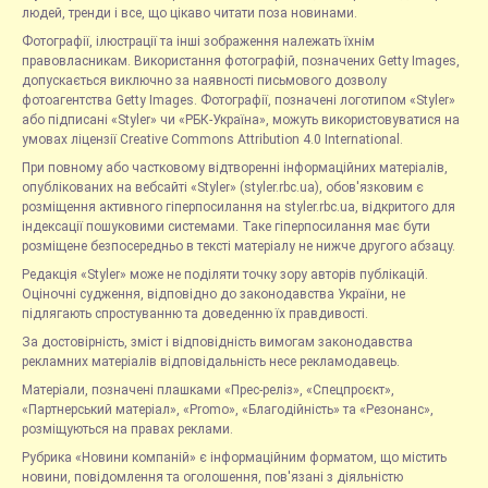
людей, тренди і все, що цікаво читати поза новинами.
Фотографії, ілюстрації та інші зображення належать їхнім
правовласникам. Використання фотографій, позначених Getty Images,
допускається виключно за наявності письмового дозволу
фотоагентства Getty Images. Фотографії, позначені логотипом «Styler»
або підписані «Styler» чи «РБК-Україна», можуть використовуватися на
умовах ліцензії Creative Commons Attribution 4.0 International.
При повному або частковому відтворенні інформаційних матеріалів,
опублікованих на вебсайті «Styler» (styler.rbc.ua), обов'язковим є
розміщення активного гіперпосилання на styler.rbc.ua, відкритого для
індексації пошуковими системами. Таке гіперпосилання має бути
розміщене безпосередньо в тексті матеріалу не нижче другого абзацу.
Редакція «Styler» може не поділяти точку зору авторів публікацій.
Оціночні судження, відповідно до законодавства України, не
підлягають спростуванню та доведенню їх правдивості.
За достовірність, зміст і відповідність вимогам законодавства
рекламних матеріалів відповідальність несе рекламодавець.
Матеріали, позначені плашками «Прес-реліз», «Спецпроєкт»,
«Партнерський матеріал», «Promo», «Благодійність» та «Резонанс»,
розміщуються на правах реклами.
Рубрика «Новини компаній» є інформаційним форматом, що містить
новини, повідомлення та оголошення, пов'язані з діяльністю