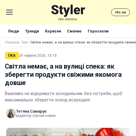
rbc.ua
Люди
Тренди
Корисне
Смачно
Гороскопи
Головна
›
Їжа
›
Світла немає, а на вулиці спека: як зберегти продукти свіж
ЇЖА
29 червня 2026, 15:18
Світла немає, а на вулиці спека: як
зберегти продукти свіжими якомога
довше
Важливо не відкривати холодильник без потреби, щоб
максимально зберегти холод всередині
Тетяна Самарук
редактор стрічки новин