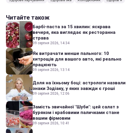
Здорове харчування
Здорова їжа
Холодильник
Здоров'я
Читайте також
Барбі-паста за 15 хвилин: яскрава
вечеря, яка виглядає як ресторанна
страва
09 серпня 2026, 14:34
Як витрачати менше пального: 10
хитрощів для вашого авто, які реально
працюють
09 серпня 2026, 13:14
Доля на їхньому боці: астрологи назвали
знаки Зодіаку, у яких завжди є гроші
09 серпня 2026, 12:06
Замість звичайної "Шуби": цей салат з
буряком і крабовими паличками стане
вашим фірмовим
09 серпня 2026, 10:41