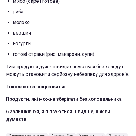
м’ясо (сире і готове)
риба
молоко
вершки
йогурти
готові страви (рис, макарони, супи)
Такі продукти дуже швидко псуються без холоду і
можуть становити серйозну небезпеку для здоров'я.
Також може зацікавити:
Продукти, які можна зберігати без холодильника
6 залишків їжі, які псуються швидше, ніж ви
думаєте