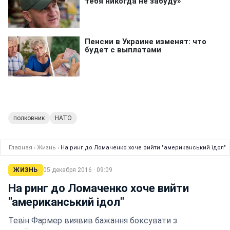
полковник
НАТО
Главная
›
Жизнь
›
На ринг до Ломаченко хоче вийти "американський ідол"
ЖИЗНЬ
05 декабря 2016 · 09:09
На ринг до Ломаченко хоче вийти
"американський ідол"
Тевін Фармер виявив бажання боксувати з