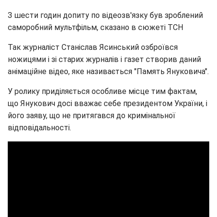
З шести годин допиту по відеозв'язку був зроблений
саморобний мультфільм, сказано в сюжеті ТСН
Так журналіст Станіслав Ясинський озброївся
ножицями і зі старих журналів і газет створив даний
анімаційне відео, яке називається "Память Януковича".
У ролику приділяється особливе місце тим фактам,
що Янукович досі вважає себе президентом України, і
його заяву, що не притягався до кримінальної
відповідальності.