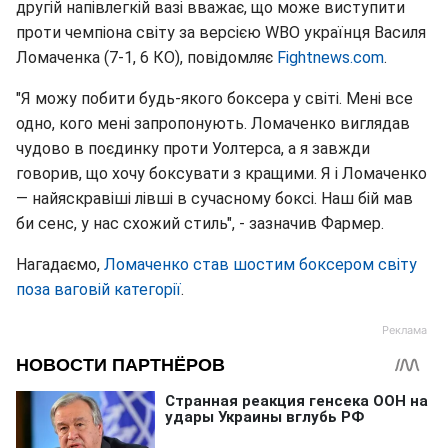
другій напівлегкій вазі вважає, що може виступити
проти чемпіона світу за версією WBO українця Василя
Ломаченка (7-1, 6 КО), повідомляє
Fightnews.com
.
"Я можу побити будь-якого боксера у світі. Мені все
одно, кого мені запропонують. Ломаченко виглядав
чудово в поєдинку проти Уолтерса, а я завжди
говорив, що хочу боксувати з кращими. Я і Ломаченко
— найяскравіші лівші в сучасному боксі. Наш бій мав
би сенс, у нас схожий стиль", - зазначив Фармер.
Нагадаємо,
Ломаченко став шостим боксером світу
поза ваговій категорії
.