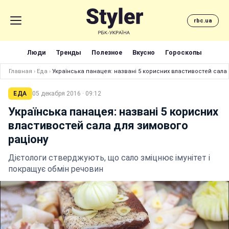
rbc.ua
Люди
Тренды
Полезное
Вкусно
Гороскопы
Главная
›
Еда
›
Українська панацея: названі 5 корисних властивостей сала
ЕДА
05 декабря 2016 · 09:12
Українська панацея: названі 5 корисних
властивостей сала для зимового
раціону
Дієтологи стверджують, що сало зміцнює імунітет і
покращує обмін речовин