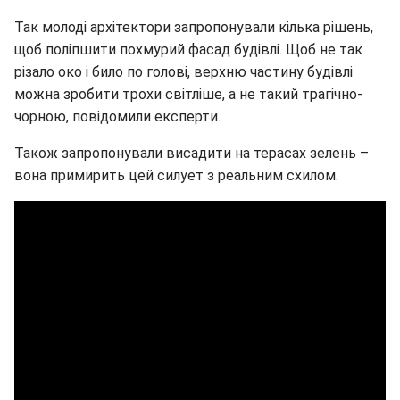
Так молоді архітектори запропонували кілька рішень,
щоб поліпшити похмурий фасад будівлі. Щоб не так
різало око і било по голові, верхню частину будівлі
можна зробити трохи світліше, а не такий трагічно-
чорною, повідомили експерти.
Також запропонували висадити на терасах зелень –
вона примирить цей силует з реальним схилом.