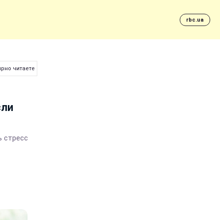
rbc.ua
ярно читаете книги
сли
ь стресс