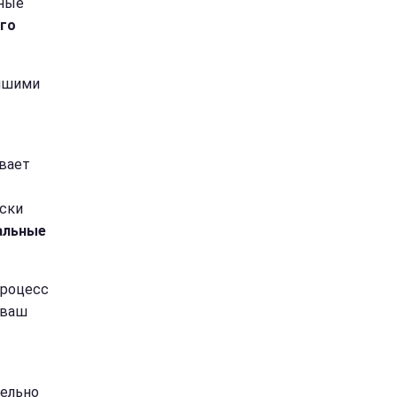
чные
его
учшими
вает
ески
альные
процесс
 ваш
тельно