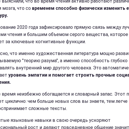
 выяснили, что во время чтения активно работают разли
 мозга, что со
временем способно физически изменить 
уру.
ование 2020 года зафиксировало прямую связь между л
ми чтения и большим объемом серого вещества, которое
ет за ключевые когнитивные функции.
сно, что именно художественная литература мощно разви
зываемую "теорию разума", а именно способность глубоко
авлять внутренний мир другого человека. Это автоматич
ает
уровень эмпатии и помогает строить прочные соци
ния.
е время неизбежно обогащается и словарный запас. Этот 
ет циклично: чем больше новых слов вы знаете, тем легче
оспринимает сложные тексты.
итые языковые навыки в свою очередь ускоряют
сиональный рост и делают повседневное общение значи