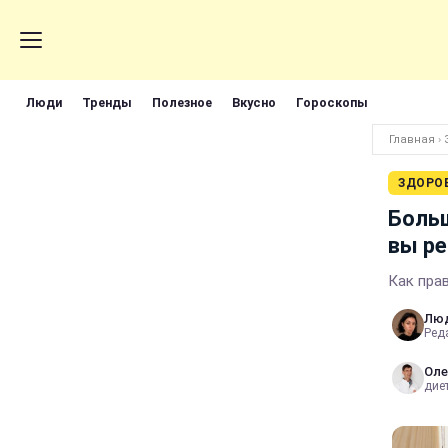
Люди
Тренды
Полезное
Вкусно
Гороскопы
Главная
›
ЗДОРО
Больш
вы ре
Как пра
Лю
Реда
Оле
диет