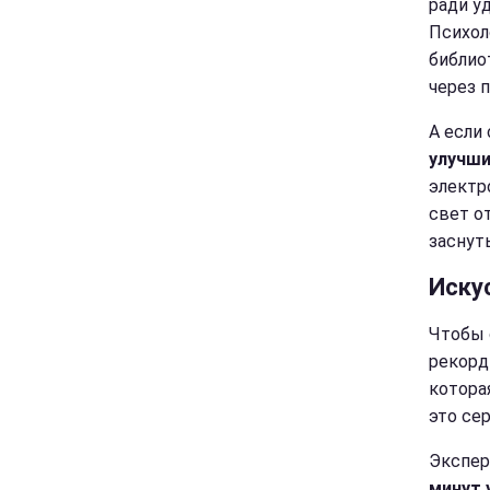
ради у
Психол
библио
через 
А если
улучши
электр
свет о
заснуть
Иску
Чтобы 
рекорды
котора
это се
Экспер
минут 