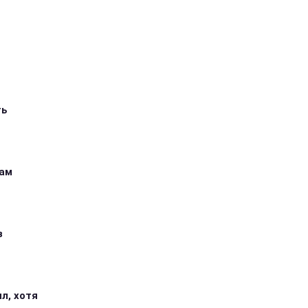
ть
кам
з
л, хотя