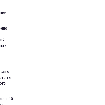
.
-
ение
енно
ний
шает
ивать
это та,
ого,
сего 10
ет