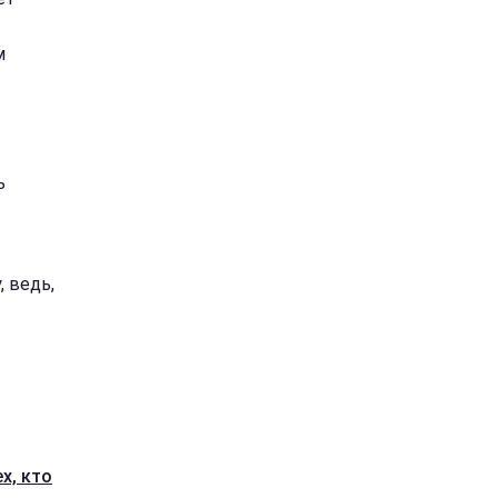
м
ь
 ведь,
х, кто