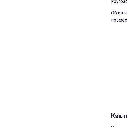
кругоз
Об инт
профес
Как 