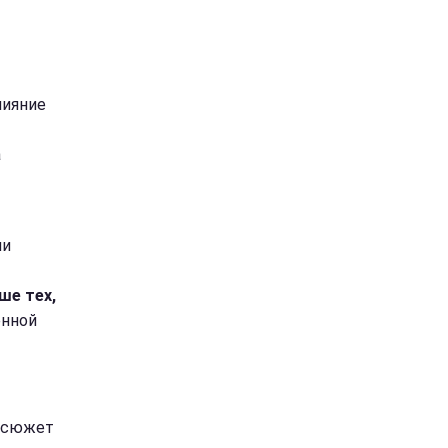
лияние
а
ми
ше тех,
енной
в сюжет