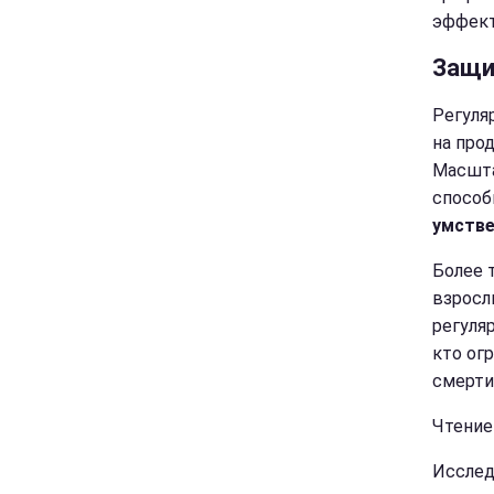
эффект
Защи
Регуля
на про
Масшта
способ
умстве
Более 
взросл
регуля
кто ог
смерти
Чтение
Исслед