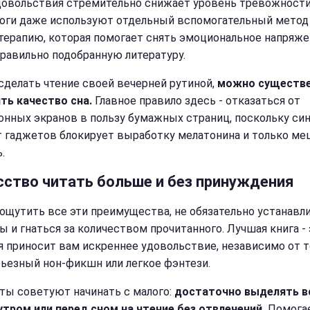
довольствия стремительно снижает уровень тревожности
оги даже используют отдельный вспомогательный метод 
терапию, которая помогает снять эмоциональное напряж
правильно подобранную литературу.
 сделать чтение своей вечерней рутиной,
можно существ
ть качество сна.
Главное правило здесь - отказаться от
онных экранов в пользу бумажных страниц, поскольку си
т гаджетов блокирует выработку мелатонина и только ме
.
сство читать больше и без принуждения
ощутить все эти преимущества, не обязательно устанавл
 и гнаться за количеством прочитанного. Лучшая книга - 
я приносит вам искреннее удовольствие, независимо от т
рьезный нон-фикшн или легкое фэнтези.
ты советуют начинать с малого:
достаточно выделять в
утром или перед сном на чтение без отвлечений.
Помога