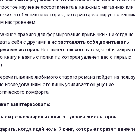
простое изучение ассортимента в книжных магазинах или
теках, чтобы найти историю, которая срезонирует с ваши
м настроением.
важное правило для формирования привычки - никогда не
вать себя с другими
и не заставлять себя дочитывать
ресные истории.
Нет ничего плохого в том, чтобы закрыт
 книгу и взять с полки ту, которая увлечет вас с первых
ц.
еречитывание любимого старого романа пойдет на пользу,
но исследованиям, это лишь усиливает ощущение
огического комфорта.
жет заинтересовать:
ных и разножанровых книг от украинских авторов
дарить, когда идей ноль: 7 книг, которые поразят даже те