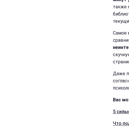
также 
библио
текущи
Самое 
сравни
неинте
скучную
страни
Даже п
соглас
психол
Вас мо
5 силь
Что по