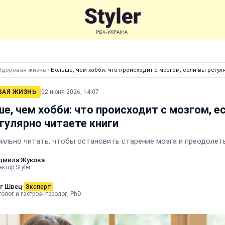
Здоровая жизнь
›
Больше, чем хобби: что происходит с мозгом, если вы регул
ВАЯ ЖИЗНЬ
02 июня 2026, 14:07
е, чем хобби: что происходит с мозгом, е
гулярно читаете книги
вильно читать, чтобы остановить старение мозга и преодолет
дмила Жукова
ктор Styler
г Швец
Эксперт
олог и гастроэнтеролог, PhD