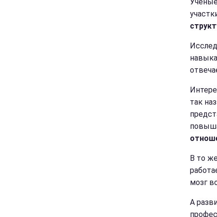
Ученые
участки
структ
Исслед
навыка
отвеча
Интере
так на
предст
повыш
отноше
В то ж
работа
мозг в
А разв
профес