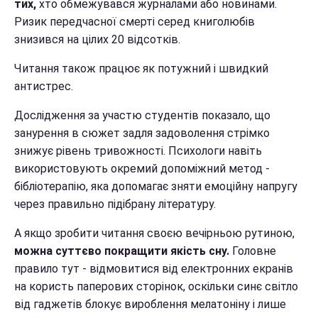
тих,
хто обмежувався журналами або новинами.
Ризик передчасної смерті серед книголюбів
знизився на цілих 20 відсотків.
Читання також працює як потужний і швидкий
антистрес.
Дослідження за участю студентів показало, що
занурення в сюжет задля задоволення стрімко
знижує рівень тривожності. Психологи навіть
використовують окремий допоміжний метод -
бібліотерапію, яка допомагає зняти емоційну напругу
через правильно підібрану літературу.
А якщо зробити читання своєю вечірньою рутиною,
можна суттєво покращити якість сну.
Головне
правило тут - відмовитися від електронних екранів
на користь паперових сторінок, оскільки синє світло
від гаджетів блокує вироблення мелатоніну і лише