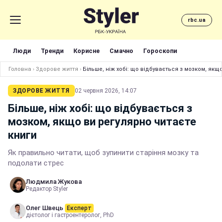
rbc.ua
Люди
Тренди
Корисне
Смачно
Гороскопи
Головна
›
Здорове життя
›
Більше, ніж хобі: що відбувається з мозком, якщ
ЗДОРОВЕ ЖИТТЯ
02 червня 2026, 14:07
Більше, ніж хобі: що відбувається з
мозком, якщо ви регулярно читаєте
книги
Як правильно читати, щоб зупинити старіння мозку та
подолати стрес
Людмила Жукова
Редактор Styler
Олег Швець
Експерт
дієтолог і гастроентеролог, PhD