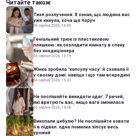
Читайте також
Тихе розлучення: 8 ознак, що людина вас
уже кинула, хоча ще поруч
06 серпня 2026, 16:55
Геніальний трюк із пластиковою
пляшкою: як охолодити кімнату в спеку
без кондиціонера
06 серпня 2026, 16:19
Жінка зробила "капсулу часу" й сховала її
у своєму домі: навіщо і що там всередині
06 серпня 2026, 15:33
Не поспішайте викидати одяг: 7 речей,
які врятують вас, якщо вага змінилася
06 серпня 2026, 14:58
Викопали цибулю? Не поспішайте ховати
її в підвал: одна помилка зіпсує весь
урожай