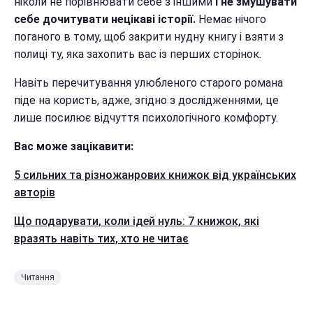
ніколи не порівнювати себе з іншими
і не змушувати
себе дочитувати нецікаві історії.
Немає нічого
поганого в тому, щоб закрити нудну книгу і взяти з
полиці ту, яка захопить вас із перших сторінок.
Навіть перечитування улюбленого старого романа
піде на користь, адже, згідно з дослідженнями, це
лише посилює відчуття психологічного комфорту.
Вас може зацікавити:
5 сильних та різножанрових книжок від українських
авторів
Що подарувати, коли ідей нуль: 7 книжок, які
вразять навіть тих, хто не читає
Читання