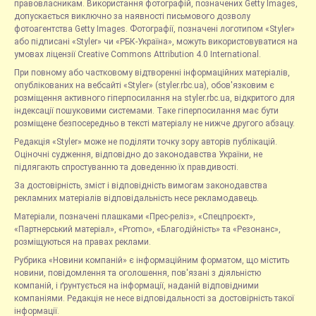
правовласникам. Використання фотографій, позначених Getty Images,
допускається виключно за наявності письмового дозволу
фотоагентства Getty Images. Фотографії, позначені логотипом «Styler»
або підписані «Styler» чи «РБК-Україна», можуть використовуватися на
умовах ліцензії Creative Commons Attribution 4.0 International.
При повному або частковому відтворенні інформаційних матеріалів,
опублікованих на вебсайті «Styler» (styler.rbc.ua), обов'язковим є
розміщення активного гіперпосилання на styler.rbc.ua, відкритого для
індексації пошуковими системами. Таке гіперпосилання має бути
розміщене безпосередньо в тексті матеріалу не нижче другого абзацу.
Редакція «Styler» може не поділяти точку зору авторів публікацій.
Оціночні судження, відповідно до законодавства України, не
підлягають спростуванню та доведенню їх правдивості.
За достовірність, зміст і відповідність вимогам законодавства
рекламних матеріалів відповідальність несе рекламодавець.
Матеріали, позначені плашками «Прес-реліз», «Спецпроєкт»,
«Партнерський матеріал», «Promo», «Благодійність» та «Резонанс»,
розміщуються на правах реклами.
Рубрика «Новини компаній» є інформаційним форматом, що містить
новини, повідомлення та оголошення, пов'язані з діяльністю
компаній, і ґрунтується на інформації, наданій відповідними
компаніями. Редакція не несе відповідальності за достовірність такої
інформації.