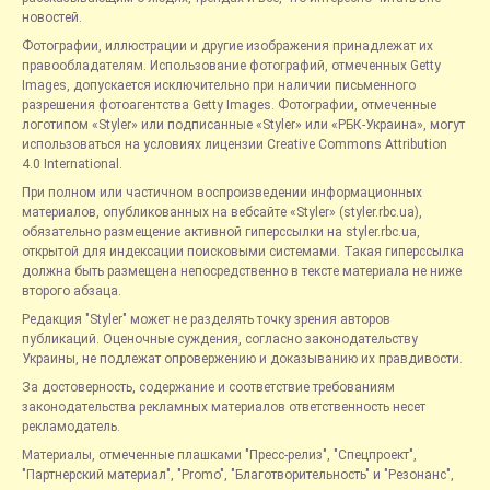
новостей.
Фотографии, иллюстрации и другие изображения принадлежат их
правообладателям. Использование фотографий, отмеченных Getty
Images, допускается исключительно при наличии письменного
разрешения фотоагентства Getty Images. Фотографии, отмеченные
логотипом «Styler» или подписанные «Styler» или «РБК-Украина», могут
использоваться на условиях лицензии Creative Commons Attribution
4.0 International.
При полном или частичном воспроизведении информационных
материалов, опубликованных на вебсайте «Styler» (styler.rbc.ua),
обязательно размещение активной гиперссылки на styler.rbc.ua,
открытой для индексации поисковыми системами. Такая гиперссылка
должна быть размещена непосредственно в тексте материала не ниже
второго абзаца.
Редакция "Styler" может не разделять точку зрения авторов
публикаций. Оценочные суждения, согласно законодательству
Украины, не подлежат опровержению и доказыванию их правдивости.
За достоверность, содержание и соответствие требованиям
законодательства рекламных материалов ответственность несет
рекламодатель.
Материалы, отмеченные плашками "Пресс-релиз", "Спецпроект",
"Партнерский материал", "Promo", "Благотворительность" и "Резонанс",