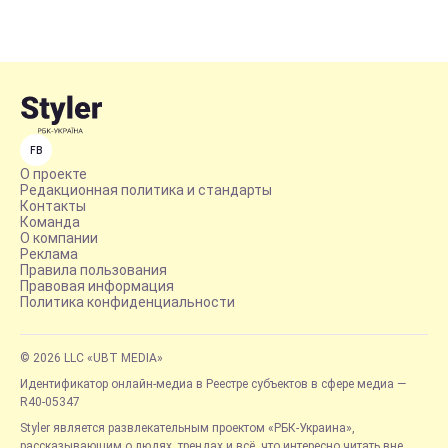
FB
О проекте
Редакционная политика и стандарты
Контакты
Команда
О компании
Реклама
Правила пользования
Правовая информация
Политика конфиденциальности
© 2026 LLC «UBT MEDIA»
Идентификатор онлайн-медиа в Реестре субъектов в сфере медиа —
R40-05347
Styler является развлекательным проектом «РБК-Украина»,
рассказывающим о людях, трендах и всё, что интересно читать вне