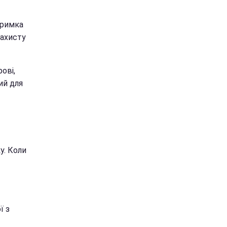
тримка
захисту
ові,
ий для
у. Коли
ї з