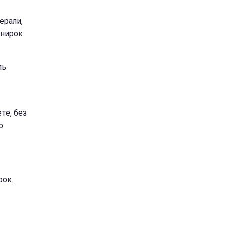
ерали,
 нирок
ль
те, без
о
рок.