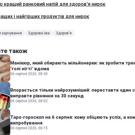
о кращий ранковий напій для здоров'я нирок
ращих і найгірших продуктів для нирок
е харчування
Здорова їжа
Здоров'я
йте також
Манікюр, який обирають мільйонерки: як зробити тре
"голі нігті" вдома
06 серпня 2026, 08:43
Впорається тільки найрозумніший: переставте один сі
виправте рівняння за 30 секунд
06 серпня 2026, 08:02
Таро-гороскоп на 6 серпня: кому обіцяють успіх, а ком
випробування
06 серпня 2026, 06:15