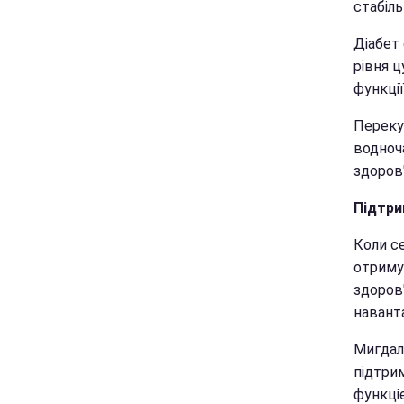
стабіль
Діабет
рівня 
функції
Перекус
водноч
здоров'
Підтри
Коли с
отриму
здоров
навант
Мигдаль
підтри
функці