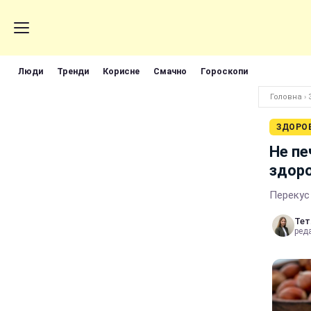
Люди
Тренди
Корисне
Смачно
Гороскопи
Головна
›
ЗДОРО
Не пе
здоро
Перекус
Тет
реда