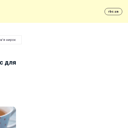
rbc.ua
в'я нирок
ус для