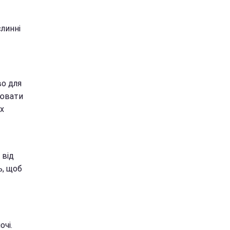
слинні
во для
рювати
х
 від
ь, щоб
чі.