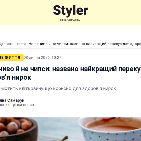
Здорове життя
›
Не печиво й не чипси: названо найкращий перекус для здоро
ВЕ ЖИТТЯ
08 липня 2026, 10:27
чиво й не чипси: названо найкращий перек
в'я нирок
 містить клітковину, що корисно для здоров'я нирок
яна Самарук
ктор стрічки новин