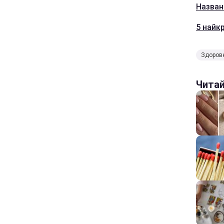
Назван
5 найк
Здоров
Чита