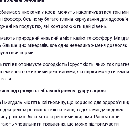
ь поживні речовини
облемах з нирками у крові можуть накопичуватися такі мін
й і фосфор. Ось чому багато планів харчування для здоров'я
джені на продуктах, які контролюють цей рівень.
 мають природний низький вміст калію та фосфору. Мигда
ь більше цих мінералів, але одна невелика жменя дозволяє
уватись норми.
ьтаті ви отримуєте солодкість і хрусткість, яких так прагне
нтаження поживними речовинами, які нирки можуть важк
вати.
вина підтримує стабільний рівень цукру в крові
а і мигдаль містять клітковину, що корисно для здоров'я ни
є джерелом розчинної клітковини, тоді як мигдаль додає
вину разом із білком та корисними жирами. Разом вони
гають уповільнити травлення, що може підтримувати