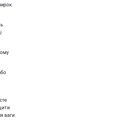
нирок.
ть
і
вому
або
єте
щити
я ваги.