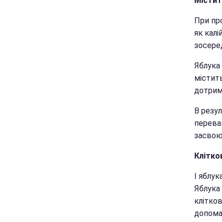
Містит
При пр
як калі
зосере
Яблука
містит
дотрим
В резул
перева
засвою
Клітко
І яблук
Яблука 
клітко
допома