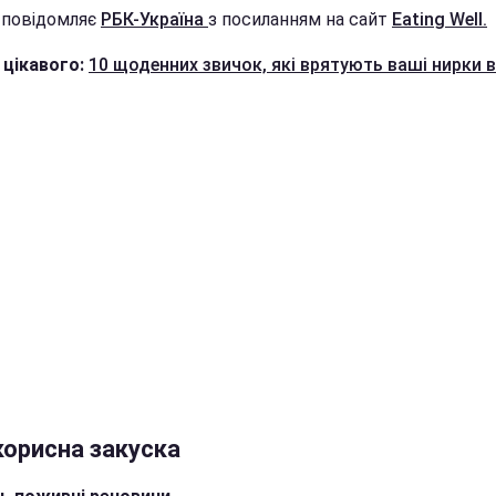
 повідомляє
РБК-Україна
з посиланням на сайт
Еating Well.
 цікавого:
10 щоденних звичок, які врятують ваші нирки в
корисна закуска