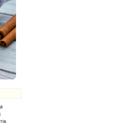
 й
х
тів.