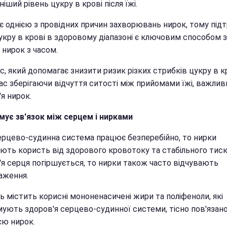
ніший рівень цукру в крові після їжі.
 є однією з провідних причин захворювань нирок, тому під
цукру в крові в здоровому діапазоні є ключовим способом 
 нирок з часом.
, який допомагає знизити ризик різких стрибків цукру в кр
ас зберігаючи відчуття ситості між прийомами їжі, важлив
я нирок.
мує зв'язок між серцем і нирками
ерцево-судинна система працює безперебійно, то нирки
ють користь від здорового кровотоку та стабільного тиск
'я серця погіршується, то нирки також часто відчувають
аження.
 містить корисні мононенасичені жири та поліфеноли, які
мують здоров'я серцево-судинної системи, тісно пов'язано
єю нирок.