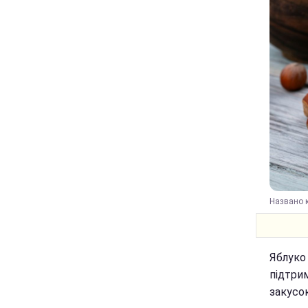
Названо к
Яблуко
підтри
закусок