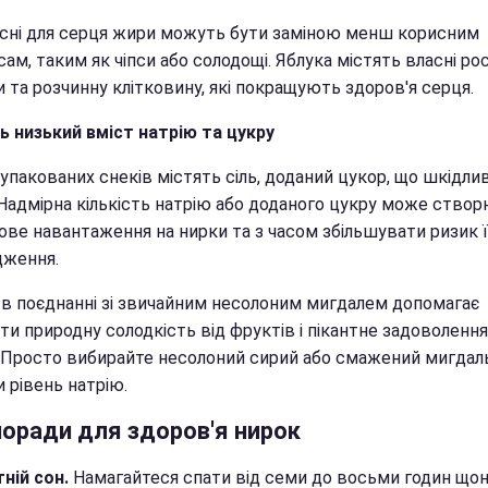
исні для серця жири можуть бути заміною менш корисним
ам, таким як чіпси або солодощі. Яблука містять власні ро
 та розчинну клітковину, які покращують здоров'я серця.
ь низький вміст натрію та цукру
упакованих снеків містять сіль, доданий цукор, що шкідли
 Надмірна кількість натрію або доданого цукру може ство
ове навантаження на нирки та з часом збільшувати ризик ї
ження.
 в поєднанні зі звичайним несолоним мигдалем допомагає
и природну солодкість від фруктів і пікантне задоволення
в. Просто вибирайте несолоний сирий або смажений мигдал
 рівень натрію.
поради для здоров'я нирок
ній сон.
Намагайтеся спати від семи до восьми годин щоно