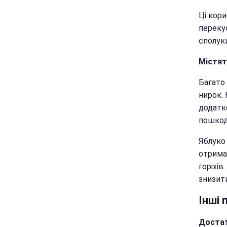
Ці кор
перекус
сполуки
Містят
Багато 
нирок.
додатк
пошкод
Яблуко
отримат
горіхі
знизити
Інші 
Достат