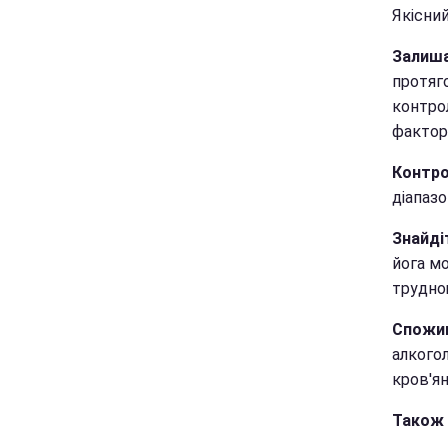
Якісний
Залиша
протяг
контрол
фактори
Контро
діапаз
Знайді
йога м
труднощ
Спожив
алкого
кров'ян
Також 