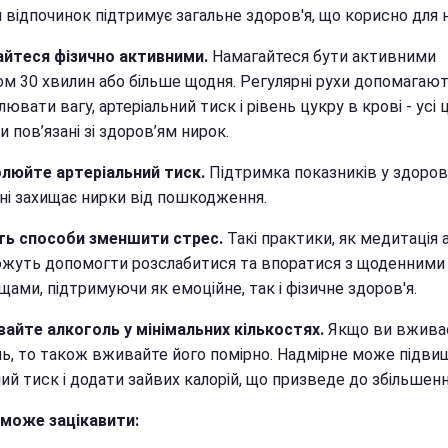
 відпочинок підтримує загальне здоров'я, що корисно для 
йтеся фізично активними.
Намагайтеся бути активними
ом 30 хвилин або більше щодня. Регулярні рухи допомагаю
ювати вагу, артеріальний тиск і рівень цукру в крові - усі ц
 пов’язані зі здоров’ям нирок.
люйте артеріальний тиск.
Підтримка показників у здоро
оні захищає нирки від пошкодження.
ть способи зменшити стрес.
Такі практики, як медитація 
ожуть допомогти розслабитися та впоратися з щоденними
ами, підтримуючи як емоційне, так і фізичне здоров'я.
айте алкоголь у мінімальних кількостях.
Якщо ви вжива
ль, то також вживайте його помірно. Надмірне може підви
ий тиск і додати зайвих калорій, що призведе до збільшенн
може зацікавити: