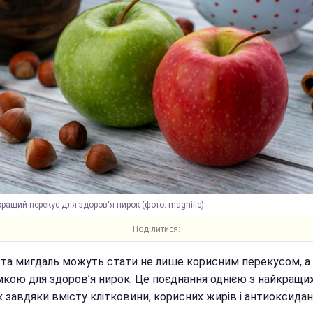
ращий перекус для здоров'я нирок (фото: magnific)
Поділитися:
 та мигдаль можуть стати не лише корисним перекусом, а
мкою для здоров’я нирок. Це поєднання однією з найкращи
 завдяки вмісту клітковини, корисних жирів і антиоксидан