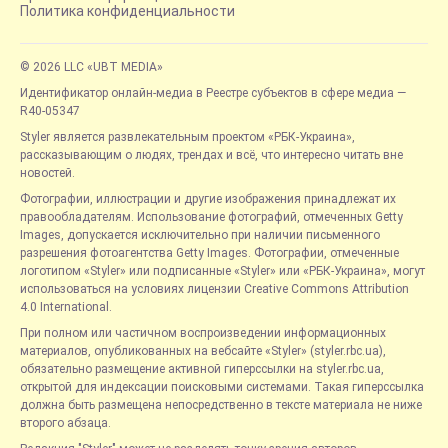
Политика конфиденциальности
© 2026 LLC «UBT MEDIA»
Идентификатор онлайн-медиа в Реестре субъектов в сфере медиа —
R40-05347
Styler является развлекательным проектом «РБК-Украина»,
рассказывающим о людях, трендах и всё, что интересно читать вне
новостей.
Фотографии, иллюстрации и другие изображения принадлежат их
правообладателям. Использование фотографий, отмеченных Getty
Images, допускается исключительно при наличии письменного
разрешения фотоагентства Getty Images. Фотографии, отмеченные
логотипом «Styler» или подписанные «Styler» или «РБК-Украина», могут
использоваться на условиях лицензии Creative Commons Attribution
4.0 International.
При полном или частичном воспроизведении информационных
материалов, опубликованных на вебсайте «Styler» (styler.rbc.ua),
обязательно размещение активной гиперссылки на styler.rbc.ua,
открытой для индексации поисковыми системами. Такая гиперссылка
должна быть размещена непосредственно в тексте материала не ниже
второго абзаца.