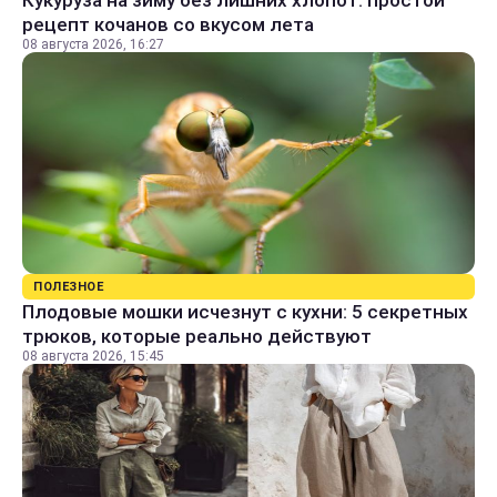
Кукуруза на зиму без лишних хлопот: простой
рецепт кочанов со вкусом лета
08 августа 2026, 16:27
ПОЛЕЗНОЕ
Плодовые мошки исчезнут с кухни: 5 секретных
трюков, которые реально действуют
08 августа 2026, 15:45