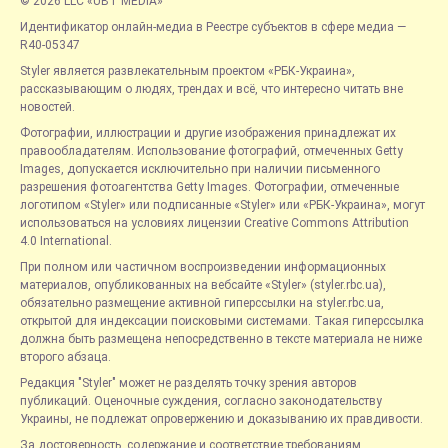
© 2026 LLC «UBT MEDIA»
Идентификатор онлайн-медиа в Реестре субъектов в сфере медиа —
R40-05347
Styler является развлекательным проектом «РБК-Украина»,
рассказывающим о людях, трендах и всё, что интересно читать вне
новостей.
Фотографии, иллюстрации и другие изображения принадлежат их
правообладателям. Использование фотографий, отмеченных Getty
Images, допускается исключительно при наличии письменного
разрешения фотоагентства Getty Images. Фотографии, отмеченные
логотипом «Styler» или подписанные «Styler» или «РБК-Украина», могут
использоваться на условиях лицензии Creative Commons Attribution
4.0 International.
При полном или частичном воспроизведении информационных
материалов, опубликованных на вебсайте «Styler» (styler.rbc.ua),
обязательно размещение активной гиперссылки на styler.rbc.ua,
открытой для индексации поисковыми системами. Такая гиперссылка
должна быть размещена непосредственно в тексте материала не ниже
второго абзаца.
Редакция "Styler" может не разделять точку зрения авторов
публикаций. Оценочные суждения, согласно законодательству
Украины, не подлежат опровержению и доказыванию их правдивости.
За достоверность, содержание и соответствие требованиям