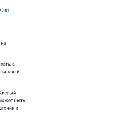
 лет
 на
пать, а
ственный
 Кислый
может быть
атонин и