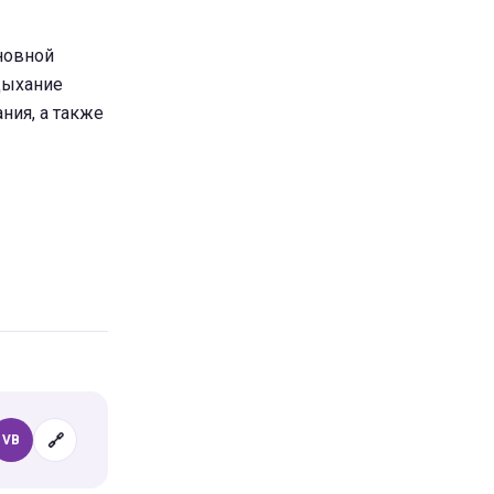
новной
дыхание
ния, а также
🔗
VB