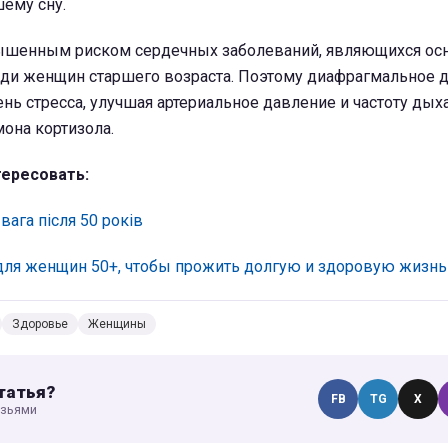
ему сну.
вышенным риском сердечных заболеваний, являющихся ос
еди женщин старшего возраста. Поэтому диафрагмальное 
нь стресса, улучшая артериальное давление и частоту дыха
она кортизола.
ересовать:
 вага після 50 років
ля женщин 50+, чтобы прожить долгую и здоровую жизнь
Здоровье
Женщины
татья?
FB
TG
X
узьями