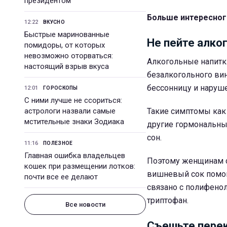
президентом
Больше интересног
12:22
ВКУСНО
Быстрые маринованные
Не пейте алко
помидоры, от которых
невозможно оторваться:
Алкогольные напитк
настоящий взрыв вкуса
безалкогольного ви
бессонницу и наруш
12:01
ГОРОСКОПЫ
С ними лучше не ссориться:
астрологи назвали самые
Такие симптомы как 
мстительные знаки Зодиака
другие гормональны
сон.
11:16
ПОЛЕЗНОЕ
Главная ошибка владельцев
Поэтому женщинам ст
кошек при размещении лотков:
вишневый сок помога
почти все ее делают
связано с полифено
триптофан.
Все новости
Съешьте перек