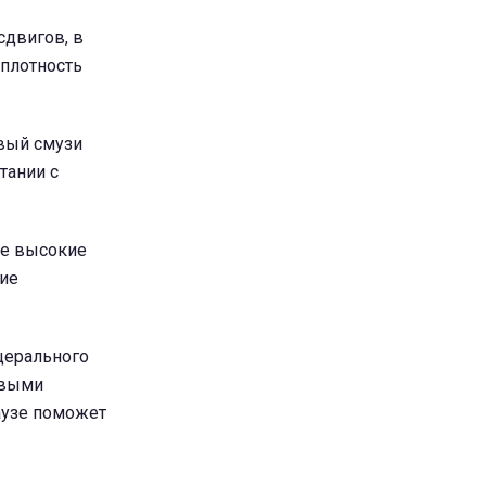
сдвигов, в
 плотность
овый смузи
тании с
ее высокие
ние
церального
овыми
аузе поможет