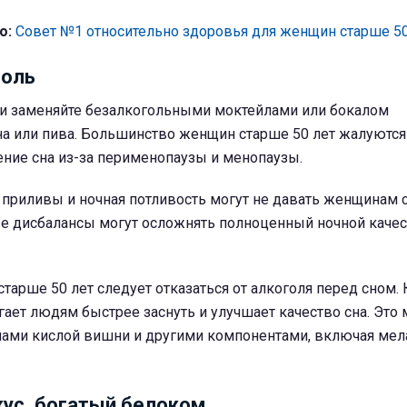
о:
Совет №1 относительно здоровья для женщин старше 50
голь
и заменяйте безалкогольными моктейлами или бокалом
на или пива. Большинство женщин старше 50 лет жалуются
ение сна из-за перименопаузы и менопаузы.
приливы и ночная потливость могут не давать женщинам с
е дисбалансы могут осложнять полноценный ночной каче
арше 50 лет следует отказаться от алкоголя перед сном.
ет людям быстрее заснуть и улучшает качество сна. Это
лами кислой вишни и другими компонентами, включая мел
ус, богатый белоком