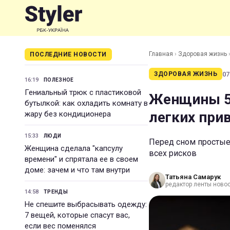
Главная
›
Здоровая жизнь
ПОСЛЕДНИЕ НОВОСТИ
07
ЗДОРОВАЯ ЖИЗНЬ
16:19
ПОЛЕЗНОЕ
Гениальный трюк с пластиковой
Женщины 50
бутылкой: как охладить комнату в
легких при
жару без кондиционера
15:33
ЛЮДИ
Перед сном простые
Женщина сделала "капсулу
всех рисков
времени" и спрятала ее в своем
доме: зачем и что там внутри
Татьяна Самарук
редактор ленты ново
14:58
ТРЕНДЫ
Не спешите выбрасывать одежду:
7 вещей, которые спасут вас,
если вес поменялся