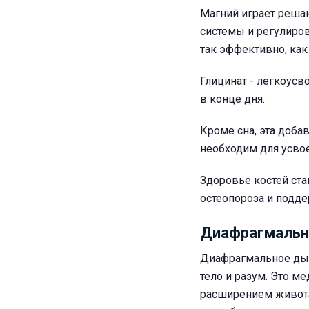
Магний играет реша
системы и регулиров
так эффективно, как
Глицинат - легкоусв
в конце дня.
Кроме сна, эта доба
необходим для усвое
Здоровье костей ста
остеопороза и подд
Диафрагмальн
Диафрагмальное дых
тело и разум. Это м
расширением живота