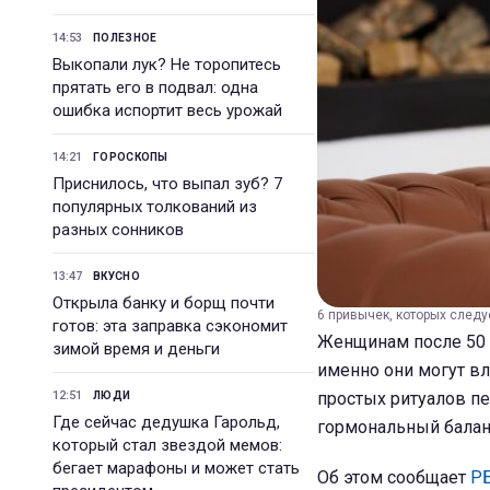
14:53
ПОЛЕЗНОЕ
Выкопали лук? Не торопитесь
прятать его в подвал: одна
ошибка испортит весь урожай
14:21
ГОРОСКОПЫ
Приснилось, что выпал зуб? 7
популярных толкований из
разных сонников
13:47
ВКУСНО
Открыла банку и борщ почти
6 привычек, которых следу
готов: эта заправка сэкономит
Женщинам после 50 
зимой время и деньги
именно они могут вл
12:51
простых ритуалов п
ЛЮДИ
Где сейчас дедушка Гарольд,
гормональный балан
который стал звездой мемов:
бегает марафоны и может стать
Об этом сообщает
Р