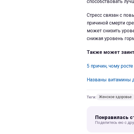
способствовать лучш
Стресс связан с по
причиной смерти ср
может снизить урове
снижая уровень горм
Также может заинт
5 причин, чому росте
Названы витамины д
Теги:
Женское здоровье
Понравилась с
Поделитесь ею с др