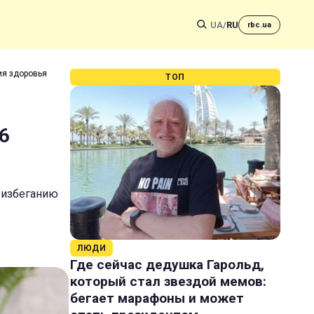
UA
/
RU
rbc.ua
ия здоровья
ТОП
6
 избеганию
ЛЮДИ
Где сейчас дедушка Гарольд,
который стал звездой мемов:
бегает марафоны и может