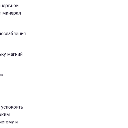
 нервной
т минерал
асслабления
ьку магний
ск
 успокоить
боким
истему и