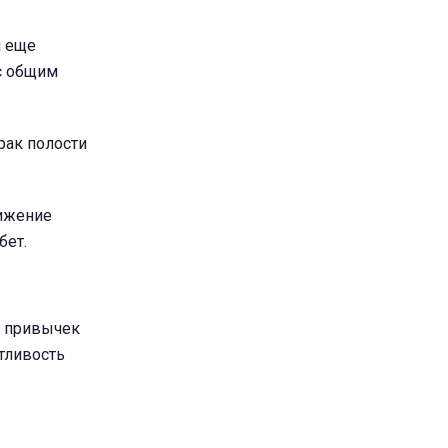
я еще
 с общим
 рак полости
нижение
бет.
х привычек
тливость