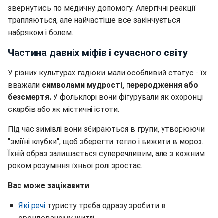
звернутись по медичну допомогу. Алергічні реакції
трапляються, але найчастіше все закінчується
набряком і болем.
Частина давніх міфів і сучасного світу
У різних культурах гадюки мали особливий статус - їх
вважали
символами мудрості, переродження або
безсмертя.
У фольклорі вони фігурували як охоронці
скарбів або як містичні істоти.
Під час зимівлі вони збираються в групи, утворюючи
"зміїні клубки", щоб зберегти тепло і вижити в мороз.
Їхній образ залишається суперечливим, але з кожним
роком розуміння їхньої ролі зростає.
Вас може зацікавити
Які речі
туристу треба одразу зробити в
орендованому житлі