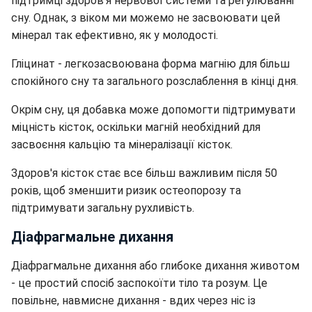
підтримці здоров'я нервової системи та регулюванні
сну.
Однак, з віком ми можемо не засвоювати цей
мінерал так ефективно, як у молодості.
Гліцинат - легкозасвоювана форма магнію для більш
спокійного сну та загального розслаблення в кінці дня.
Окрім сну, ця добавка може допомогти підтримувати
міцність кісток, оскільки магній необхідний для
засвоєння кальцію та мінералізації кісток.
Здоров'я кісток стає все більш важливим після 50
років, щоб зменшити ризик остеопорозу та
підтримувати загальну рухливість.
Діафрагмальне дихання
Діафрагмальне дихання або глибоке дихання животом
- це простий спосіб заспокоїти тіло та розум. Це
повільне, навмисне дихання - вдих через ніс із