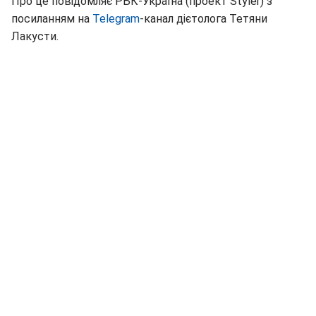
Про це повідомляє РБК-Україна (проект Styler) з
посиланням на
Telegram
-канал дієтолога Тетяни
Лакусти.