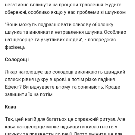
негативно вплинути на процеси травлення. Будьте
обережні, особливо якщо у вас проблеми зі шлунком.
"Вони можуть подразнювати слизову оболонку
шлунка та викликати нетравлення шлунка. Особливо
натщесерце та у чутливих людей", - попереджає
фахівець.
Солодощі
Лікар наголошує, що солодощі викликають швидкий
сплеск рівня цукру в крові, а потім різке падіння.
Ефект? Ви відчуваєте втому та сонливість. Краще
залишити їх на потім.
Кава
Так, цей напій для багатьох це справжній ритуал. Але
кава натщесерце може підвищити кислотність у
шлунку та призвести до печії. Варто змінити це для