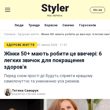
rbc.ua
Люди
Тренди
Корисне
Смачно
Гороскопи
Головна
›
Здорове життя
›
Жінки 50+ мають робити це ввечері: 6 легких зв
ЗДОРОВЕ ЖИТТЯ
07 липня 2026 · 11:01
Жінки 50+ мають робити це ввечері: 6
легких звичок для покращення
здоров'я
Перед сном прості дії будуть сприяти кращому
самопочуттю та уникненню усіх ризиків
Тетяна Самарук
редактор стрічки новин