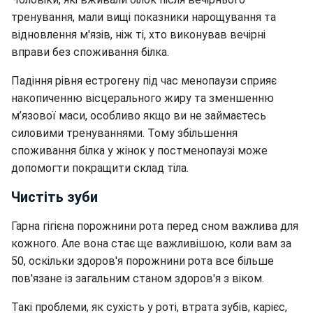
тренування, мали вищі показники нарощування та
відновлення м'язів, ніж ті, хто виконував вечірні
вправи без споживання білка.
Падіння рівня естрогену під час менопаузи сприяє
накопиченню вісцерального жиру та зменшенню
м’язової маси, особливо якщо ви не займаєтесь
силовими тренуваннями. Тому збільшення
споживання білка у жінок у постменопаузі може
допомогти покращити склад тіла.
Чистіть зуби
Гарна гігієна порожнини рота перед сном важлива для
кожного. Але вона стає ще важливішою, коли вам за
50, оскільки здоров'я порожнини рота все більше
пов'язане із загальним станом здоров'я з віком.
Такі проблеми, як сухість у роті, втрата зубів, карієс,