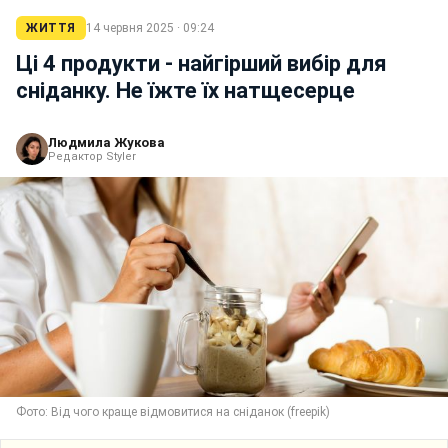
ЖИТТЯ
14 червня 2025 · 09:24
Ці 4 продукти - найгірший вибір для
сніданку. Не їжте їх натщесерце
Людмила Жукова
Редактор Styler
Фото: Від чого краще відмовитися на сніданок (freepik)