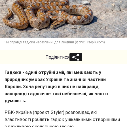
Чи справді гадюки небезпечні для людини (фото: Freepik.com)
Поділитися
Гадюки - єдині отруйні змії, які мешкають у
природних умовах України та значної частини
Європи. Хоча репутація в них не найкраща,
насправді гадюки не такі небезпечні, як часто
думають.
РБК-Україна (проект Styler) розповідає, які
властивості роблять гадюк унікальними створіннями
з важливою екологічною місією.