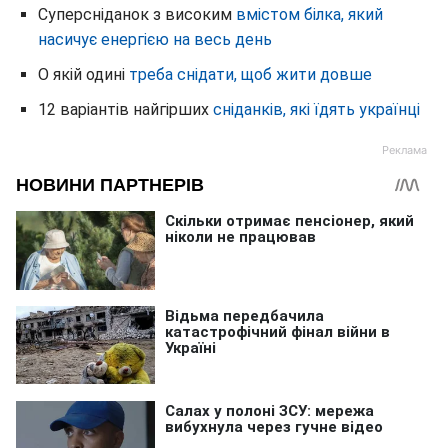
Суперсніданок з високим
вмістом білка, який
насичує енергією на весь день
О якій одині
треба снідати, щоб жити довше
12 варіантів найгірших
сніданків, які їдять українці