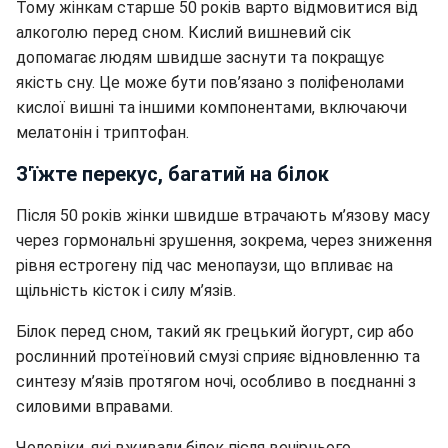
Тому жінкам старше 50 років варто відмовитися від
алкоголю перед сном. К
ислий вишневий сік
допомагає людям швидше заснути та покращує
якість сну. Ц
е може бути пов’язано з поліфенолами
кислої вишні та іншими компонентами, включаючи
мелатонін і триптофан.
З'їжте перекус, багатий на білок
Після 50 років жінки швидше втрачають м’язову масу
через гормональні зрушення, зокрема, через зниження
рівня естрогену під час менопаузи, що впливає на
щільність кісток і силу м’язів.
Білок перед сном, такий як грецький йогурт, сир або
рослинний протеїновий смузі сприяє відновленню та
синтезу м’язів протягом ночі, особливо в поєднанні з
силовими вправами.
Чоловіки, які вживали білок після вечірнього