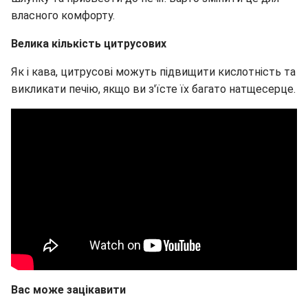
власного комфорту.
Велика кількість цитрусових
Як і кава, цитрусові можуть підвищити кислотність та
викликати печію, якщо ви з'їсте їх багато натщесерце.
Вас може зацікавити