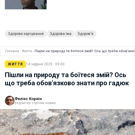
Здорове харчування
Здорова їжа
Здоров'я
Головна
›
Життя
›
Пішли на природу та боїтеся змій? Ось що треба обов'язк
ЖИТТЯ
14 червня 2025 · 09:00
Пішли на природу та боїтеся змій? Ось
що треба обов'язково знати про гадюк
Фелікс Коркін
редактор стрічки новин