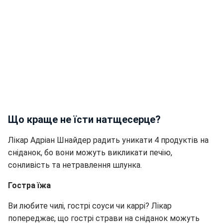
Що краще не їсти натщесерце?
Лікар Адріан Шнайдер радить уникати 4 продуктів на
сніданок, бо вони можуть викликати печію,
сонливість та нетравлення шлунка.
Гостра їжа
Ви любите чилі, гострі соуси чи каррі? Лікар
попереджає, що гострі страви на сніданок можуть