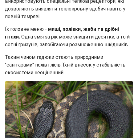
використовують спеціальні теплові рецептори, які
дозволяють виявляти теплокровну здобич навіть у
повній темряві.
Їх головне меню -
миші, полівки, жаби та дрібні
птахи.
Одна змія за рік може знищити десятки, а то й
сотні гризунів, запобігаючи розмноженню шкідників.
Таким чином гадюки стають природними
"санітарами" полів і лісів. Їхній внесок у стабільність
екосистеми неоціненний.