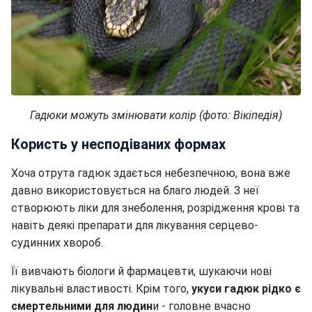
Гадюки можуть змінювати колір (фото: Вікіпедія)
Користь у несподіваних формах
Хоча отрута гадюк здається небезпечною, вона вже
давно використовується на благо людей. З неї
створюють ліки для знеболення, розрідження крові та
навіть деякі препарати для лікування серцево-
судинних хвороб.
Її вивчають біологи й фармацевти, шукаючи нові
лікувальні властивості. Крім того,
укуси гадюк рідко є
смертельними для людин
и - головне вчасно