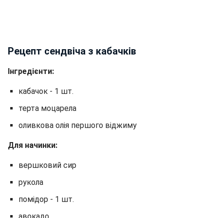
Рецепт сендвіча з кабачків
Інгредієнти:
кабачок - 1 шт.
терта моцарела
оливкова олія першого віджиму
Для начинки:
вершковий сир
рукола
помідор - 1 шт.
авокадо