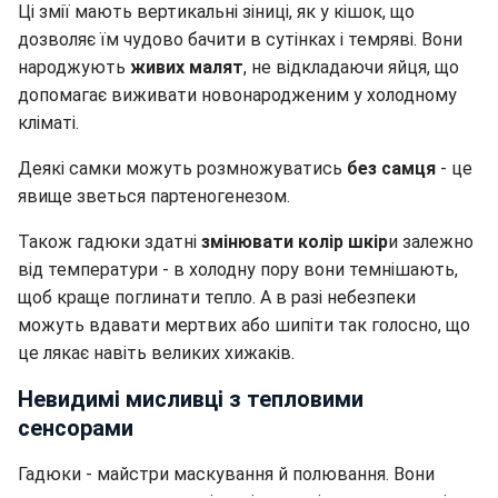
Ці змії мають вертикальні зіниці, як у кішок, що
дозволяє їм чудово бачити в сутінках і темряві. Вони
народжують
живих малят
, не відкладаючи яйця, що
допомагає виживати новонародженим у холодному
кліматі.
Деякі самки можуть розмножуватись
без самця
- це
явище зветься партеногенезом.
Також гадюки здатні
змінювати колір шкір
и залежно
від температури - в холодну пору вони темнішають,
щоб краще поглинати тепло. А в разі небезпеки
можуть вдавати мертвих або шипіти так голосно, що
це лякає навіть великих хижаків.
Невидимі мисливці з тепловими
сенсорами
Гадюки - майстри маскування й полювання. Вони