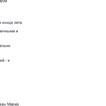
дом.
 конце лета.
лнечными и
тельно
ей - к
ан, Мария,