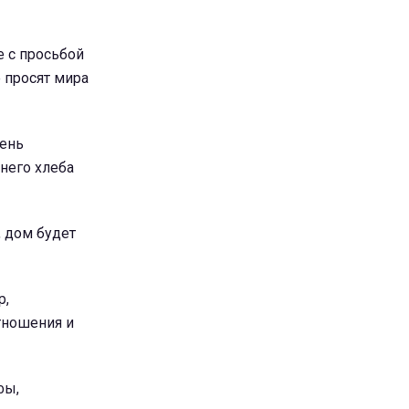
 с просьбой
е просят мира
День
него хлеба
, дом будет
р,
тношения и
фы,