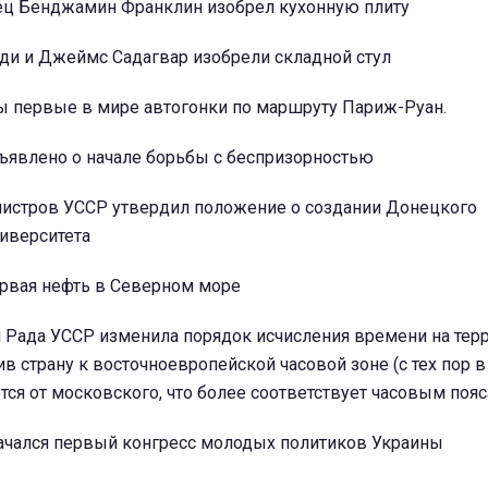
нец Бенджамин Франклин изобрел кухонную плиту
рди и Джеймс Садагвар изобрели складной стул
ны первые в мире автогонки по маршруту Париж-Руан.
бъявлено о начале борьбы с беспризорностью
инистров УССР утвердил положение о создании Донецкого
иверситета
ервая нефть в Северном море
я Рада УССР изменила порядок исчисления времени на тер
в страну к восточноевропейской часовой зоне (с тех пор в
ется от московского, что более соответствует часовым поя
начался первый конгресс молодых политиков Украины