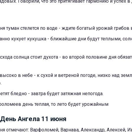
довых. Говорили, что это притягивает гармонию и успех в 
ня туман стелется по воде - ждите богатый урожай грибов в
танно кукует кукушка - ближайшие дни будут теплыми, со
схода солнца стоит духота - во второй половине дня обяза
высоко в небе - к сухой и ветреной погоде, низко над земл
.
тят бледно - завтра будет затяжная непогода.
фоломеев день теплая, то лето будет урожайным
 День Ангела 11 июня
я отмечают: Варфоломей, Варнава, Александр, Алексей, Ив