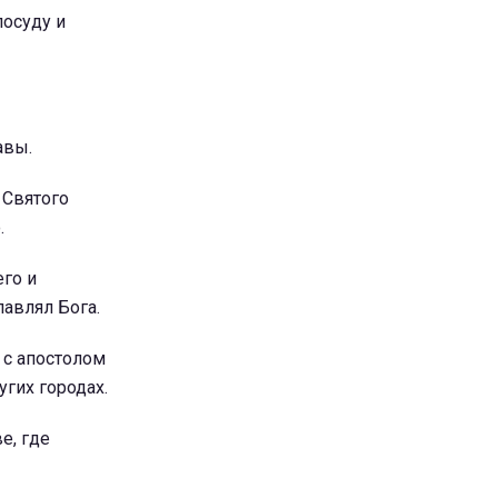
посуду и
авы.
 Святого
.
его и
лавлял Бога.
 с апостолом
гих городах.
е, где