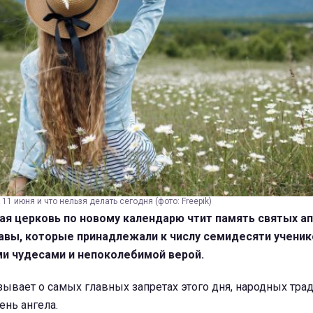
1 июня и что нельзя делать сегодня (фото: Freepik)
ая церковь по новому календарю чтит память святых а
авы, которые принадлежали к числу семидесяти ученик
ми чудесами и непоколебимой верой.
ывает о самых главных запретах этого дня, народных трад
ень ангела.