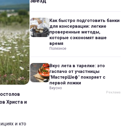
звезд
Как быстро подготовить банки
для консервации: легкие
проверенные методы,
которые сэкономят ваше
время
Полезное
Вкус лета в тарелке: это
гаспачо от участницы
"МастерШеф" покоряет с
первой ложки
Вкусно
постолов
ов Христа и
ициях и кто