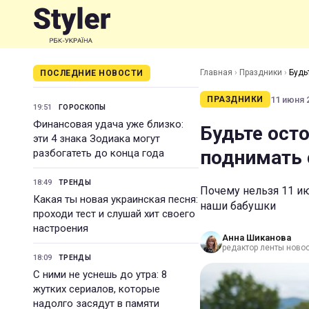
Главная
›
Праздники
›
Будь
ПОСЛЕДНИЕ НОВОСТИ
11 июня 2
ПРАЗДНИКИ
19:51
ГОРОСКОПЫ
Финансовая удача уже близко:
Будьте ост
эти 4 знака Зодиака могут
поднимать 
разбогатеть до конца года
18:49
ТРЕНДЫ
Почему нельзя 11 ию
Какая ты новая украинская песня:
наши бабушки
проходи тест и слушай хит своего
настроения
Анна Шиканова
редактор ленты ново
18:09
ТРЕНДЫ
С ними не уснешь до утра: 8
жутких сериалов, которые
надолго засядут в памяти