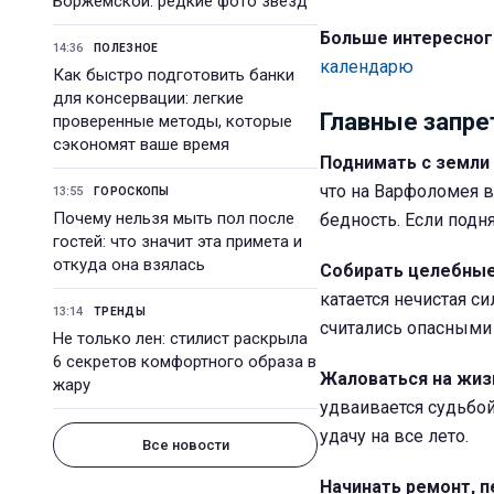
Боржемской: редкие фото звезд
Больше интересног
14:36
ПОЛЕЗНОЕ
календарю
Как быстро подготовить банки
для консервации: легкие
Главные запре
проверенные методы, которые
сэкономят ваше время
Поднимать с земли
что на Варфоломея в
13:55
ГОРОСКОПЫ
Почему нельзя мыть пол после
бедность. Если подн
гостей: что значит эта примета и
откуда она взялась
Собирать целебные
катается нечистая си
13:14
ТРЕНДЫ
считались опасными 
Не только лен: стилист раскрыла
6 секретов комфортного образа в
Жаловаться на жизн
жару
удваивается судьбой
удачу на все лето.
Все новости
Начинать ремонт, п