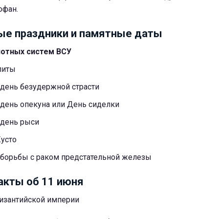
офан.
е праздники и памятные даты
лотных систем ВСУ
литы
ень безудержной страсти
ень опекуна или День сиделки
день рыси
усто
борьбы с раком предстательной железы
акты об 11 июня
Византийской империи