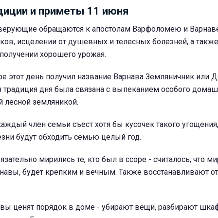
иции и приметы 11 июня
 верующие обращаются к апостолам Варфоломею и Варнаве
иков, исцелении от душевных и телесных болезней, а такж
 получении хорошего урожая.
е этот день получил название Варнава Земляничник или 
я традиция дня была связана с выпеканием особого домаш
й лесной земляникой.
 каждый член семьи съест хотя бы кусочек такого угощения
езни будут обходить семью целый год.
язательно мирились те, кто был в ссоре - считалось, что ми
навы, будет крепким и вечным. Также восстанавливают о
авы ценят порядок в доме - убирают вещи, разбирают шка