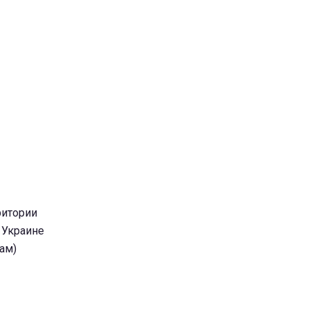
ритории
 Украине
сам)