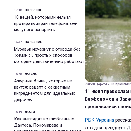
17:18
ПОЛЕЗНОЕ
10 вещей, которыми нельзя
протирать экран телефона: они
могут его испортить
16:37
ПОЛЕЗНОЕ
Муравьи исчезнут с огорода без
"химии": 5 простых способов,
которые действительно работают
15:55
ВКУСНО
Ажурные блины, которые не
Какой церковный праздник 1
рвутся: рецепт с секретным
11 июня православн
ингредиентом для идеальных
Варфоломея и Варн
дырочек
прославились свои
15:19
ЛЮДИ
Как выглядят возлюбленные
РБК-Украина
рассказ
Дантеса, Пономарева и
сегодня празднует Д