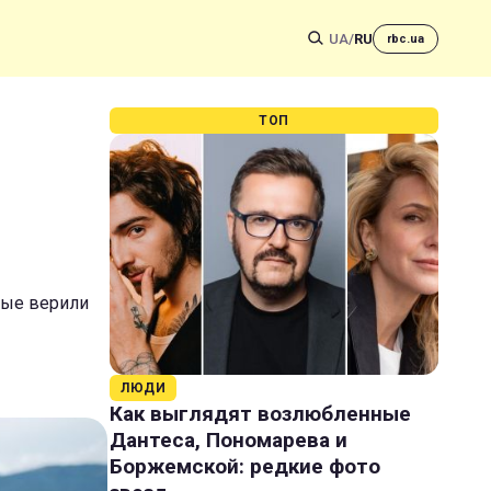
UA
/
RU
rbc.ua
ТОП
орые верили
ЛЮДИ
Как выглядят возлюбленные
Дантеса, Пономарева и
Боржемской: редкие фото