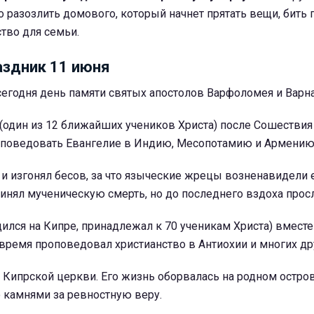
 разозлить домового, который начнет прятать вещи, бить 
тво для семьи.
здник 11 июня
егодня день памяти святых апостолов Варфоломея и Варн
(один из 12 ближайших учеников Христа) после Сошествия
оповедовать Евангелие в Индию, Месопотамию и Армению
и изгонял бесов, за что языческие жрецы возненавидели 
ринял мученическую смерть, но до последнего вздоха прос
ился на Кипре, принадлежал к 70 ученикам Христа) вместе
ремя проповедовал христианство в Антиохии и многих дру
 Кипрской церкви. Его жизнь оборвалась на родном остров
 камнями за ревностную веру.