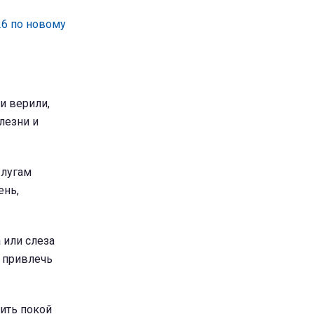
26 по новому
и верили,
лезни и
 лугам
ень,
 или слеза
ы привлечь
ить покой