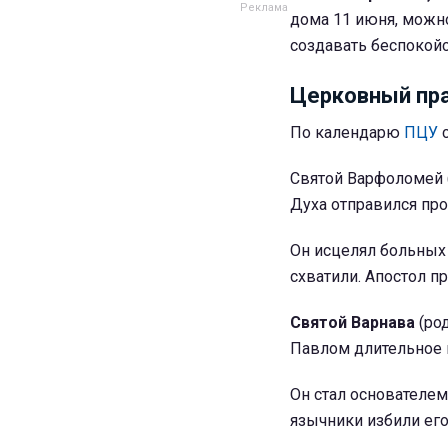
дома 11 июня, можно
создавать беспокойс
Церковный пра
По календарю
ПЦУ
с
Святой Варфоломей 
Духа отправился пр
Он исцелял больных 
схватили. Апостол п
Святой Варнава
(род
Павлом длительное в
Он стал основателем
язычники избили его