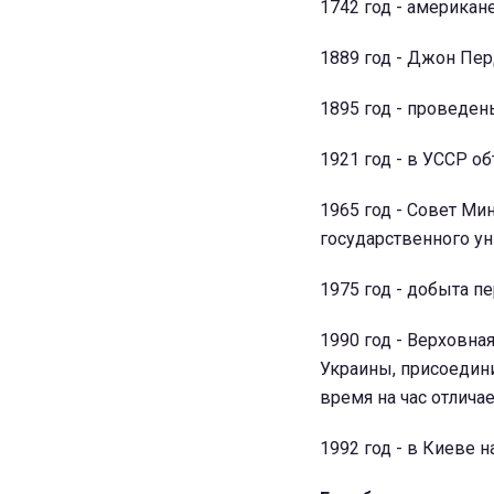
1742 год - америка
1889 год - Джон Пе
1895 год - проведе
1921 год - в УССР о
1965 год - Совет М
государственного ун
1975 год - добыта п
1990 год - Верховна
Украины, присоедини
время на час отлича
1992 год - в Киеве 