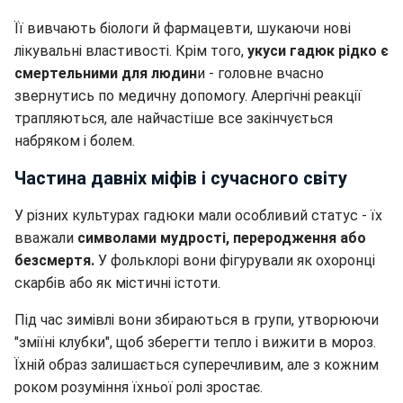
Її вивчають біологи й фармацевти, шукаючи нові
лікувальні властивості. Крім того,
укуси гадюк рідко є
смертельними для людин
и - головне вчасно
звернутись по медичну допомогу. Алергічні реакції
трапляються, але найчастіше все закінчується
набряком і болем.
Частина давніх міфів і сучасного світу
У різних культурах гадюки мали особливий статус - їх
вважали
символами мудрості, переродження або
безсмертя.
У фольклорі вони фігурували як охоронці
скарбів або як містичні істоти.
Під час зимівлі вони збираються в групи, утворюючи
"зміїні клубки", щоб зберегти тепло і вижити в мороз.
Їхній образ залишається суперечливим, але з кожним
роком розуміння їхньої ролі зростає.