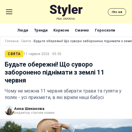
rbc.ua
Люди
Тренди
Корисне
Смачно
Гороскопи
Головна
›
Свята
›
Будьте обережні! Що суворо заборонено піднімати з земл
СВЯТА
11 червня 2026 · 05:30
Будьте обережні! Що суворо
заборонено піднімати з землі 11
червня
Чому не можна 11 червня збирати трави та гуляти у
полях - усі прикмети, в які вірили наші бабусі
Анна Шиканова
редактор стрічки новин