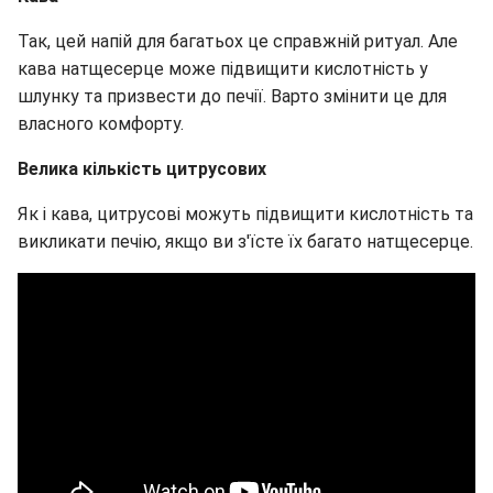
Так, цей напій для багатьох це справжній ритуал. Але
кава натщесерце може підвищити кислотність у
шлунку та призвести до печії. Варто змінити це для
власного комфорту.
Велика кількість цитрусових
Як і кава, цитрусові можуть підвищити кислотність та
викликати печію, якщо ви з'їсте їх багато натщесерце.