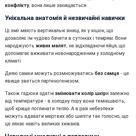
конфлікту
, вона лише захищається.
Унікальна анатомія й незвичайні навички
Ці змії мають вертикальні зіниці, як у кішок, що
дозволяє їм чудово бачити в сутінках і темряві. Вони
народжують
живих малят
, не відкладаючи яйця, що
допомагає виживати новонародженим у холодному
кліматі.
Деякі самки можуть розмножуватись
без самця
- це
явище зветься партеногенезом.
Також гадюки здатні
змінювати колір шкір
и залежно
від температури - в холодну пору вони темнішають,
щоб краще поглинати тепло. А в разі небезпеки
можуть вдавати мертвих або шипіти так голосно, що
це лякає навіть великих хижаків.