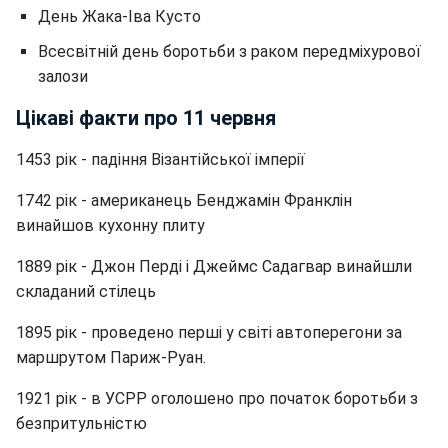
День Жака-Іва Кусто
Всесвітній день боротьби з раком передміхурової
залози
Цікаві факти про 11 червня
1453 рік - падіння Візантійської імперії
1742 рік - американець Бенджамін Франклін
винайшов кухонну плиту
1889 рік - Джон Перді і Джеймс Садагвар винайшли
складаний стілець
1895 рік - проведено перші у світі автоперегони за
маршрутом Париж-Руан.
1921 рік - в УСРР оголошено про початок боротьби з
безпритульністю