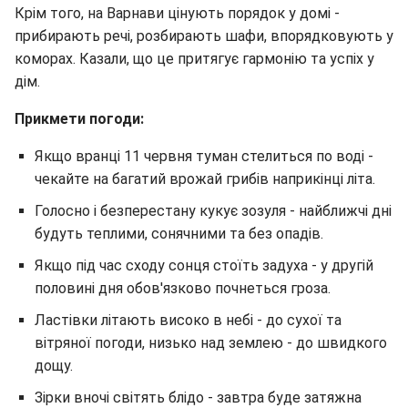
Крім того, на Варнави цінують порядок у домі -
прибирають речі, розбирають шафи, впорядковують у
коморах. Казали, що це притягує гармонію та успіх у
дім.
Прикмети погоди:
Якщо вранці 11 червня туман стелиться по воді -
чекайте на багатий врожай грибів наприкінці літа.
Голосно і безперестану кукує зозуля - найближчі дні
будуть теплими, сонячними та без опадів.
Якщо під час сходу сонця стоїть задуха - у другій
половині дня обов'язково почнеться гроза.
Ластівки літають високо в небі - до сухої та
вітряної погоди, низько над землею - до швидкого
дощу.
Зірки вночі світять блідо - завтра буде затяжна