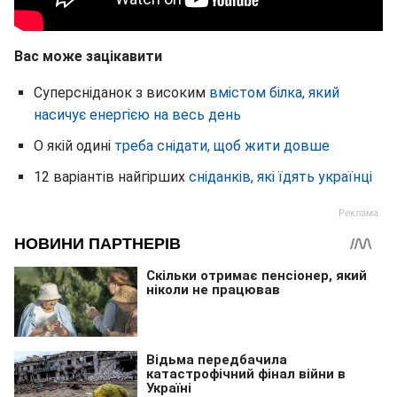
Вас може зацікавити
Суперсніданок з високим
вмістом білка, який
насичує енергією на весь день
О якій одині
треба снідати, щоб жити довше
12 варіантів найгірших
сніданків, які їдять українці