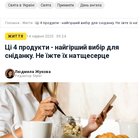
Свята в Україні
Свята
Прикмети
День ангела
Головна
›
Життя
›
Ці 4 продукти - найгірший вибір для сніданку. Не їжте їх 
ЖИТТЯ
14 червня 2025 · 09:24
Ці 4 продукти - найгірший вибір для
сніданку. Не їжте їх натщесерце
Людмила Жукова
Редактор Styler