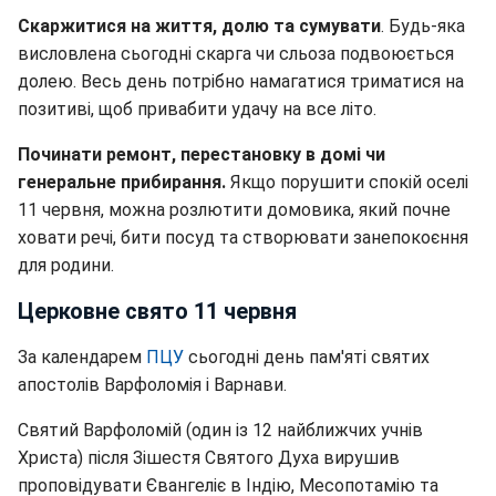
Скаржитися на життя, долю та сумувати
. Будь-яка
висловлена сьогодні скарга чи сльоза подвоюється
долею. Весь день потрібно намагатися триматися на
позитиві, щоб привабити удачу на все літо.
Починати ремонт, перестановку в домі чи
генеральне прибирання.
Якщо порушити спокій оселі
11 червня, можна розлютити домовика, який почне
ховати речі, бити посуд та створювати занепокоєння
для родини.
Церковне свято 11 червня
За календарем
ПЦУ
сьогодні день пам'яті святих
апостолів Варфоломія і Варнави.
Святий Варфоломій (один із 12 найближчих учнів
Христа) після Зішестя Святого Духа вирушив
проповідувати Євангеліє в Індію, Месопотамію та