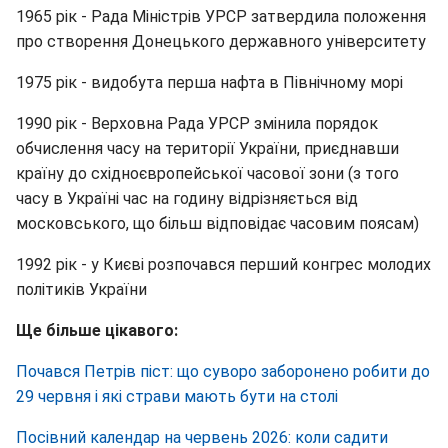
1965 рік - Рада Міністрів УРСР затвердила положення
про створення Донецького державного університету
1975 рік - видобута перша нафта в Північному морі
1990 рік - Верховна Рада УРСР змінила порядок
обчислення часу на території України, приєднавши
країну до східноєвропейської часової зони (з того
часу в Україні час на годину відрізняється від
московського, що більш відповідає часовим поясам)
1992 рік - у Києві розпочався перший конгрес молодих
політиків України
Ще більше цікавого:
Почався Петрів піст: що суворо заборонено робити до
29 червня і які страви мають бути на столі
Посівний календар на червень 2026: коли садити