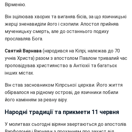
Вірменію.
Він зцілював хворих та виганяв бісів, за що язичницькі
жерці зненавиділи його і схопили. Апостол прийняв
мученицьку смерть, але до останнього подиху
прославляв Бога.
Святий Варнава
(народився на Кіпрі, належав до 70
учнів Христа) разом з апостолом Павлом тривалий час
проповідував християнство в Антіохії та багатьох
інших містах.
Він став засновником Кіпрської церкви. Його життя
обірвалося на рідному острові, де язичники побили
його камінням за ревну віру.
Народні традиції та прикмети 11 червня
У молитвах сьогодні віряни звертаються до апостолів
Варфоломія і Варнави з проханням про захист від