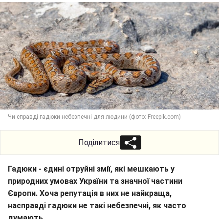
Чи справді гадюки небезпечні для людини (фото: Freepik.com)
Поділитися
Гадюки - єдині отруйні змії, які мешкають у
природних умовах України та значної частини
Європи. Хоча репутація в них не найкраща,
насправді гадюки не такі небезпечні, як часто
думають.