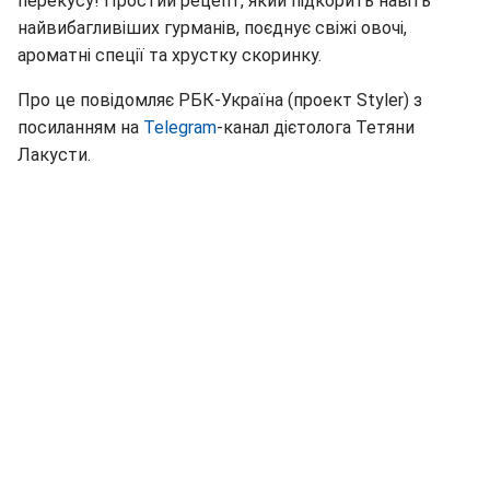
перекусу! Простий рецепт, який підкорить навіть
найвибагливіших гурманів, поєднує свіжі овочі,
ароматні спеції та хрустку скоринку.
Про це повідомляє РБК-Україна (проект Styler) з
посиланням на
Telegram
-канал дієтолога Тетяни
Лакусти.