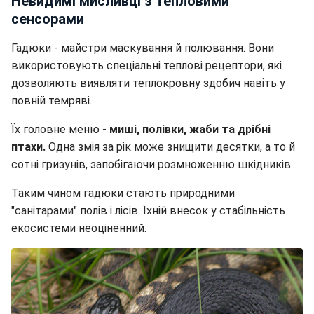
Невидимі мисливці з тепловими
сенсорами
Гадюки - майстри маскування й полювання. Вони
використовують спеціальні теплові рецептори, які
дозволяють виявляти теплокровну здобич навіть у
повній темряві.
Їх головне меню -
миші, полівки, жаби та дрібні
птахи.
Одна змія за рік може знищити десятки, а то й
сотні гризунів, запобігаючи розмноженню шкідників.
Таким чином гадюки стають природними
"санітарами" полів і лісів. Їхній внесок у стабільність
екосистеми неоціненний.