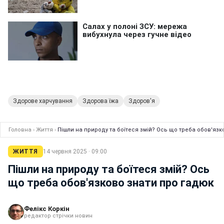
Здорове харчування
Здорова їжа
Здоров'я
Головна
›
Життя
›
Пішли на природу та боїтеся змій? Ось що треба обов'язк
ЖИТТЯ
14 червня 2025 · 09:00
Пішли на природу та боїтеся змій? Ось
що треба обов'язково знати про гадюк
Фелікс Коркін
редактор стрічки новин