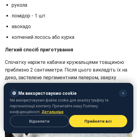
рукола
помідор - 1 шт.
авокадо
копчений лосось або курка
Легкий спосіб приготування
Спочатку наріжте кабачки кружальцями товщиною
приблизно 2 сантиметри. Після цього викладіть їх на
деко, застелене пергаментним папером, зверху
посипте тертою моцарелою та випікайте 15 хвилин
при температурі 180°C.
🍪
Ми використовуємо cookie
✕
Ми використовуємо файли cookie для аналізу трафіку та
Дайте їм трохи охолонути та додайте начинку -
персоналізації контенту. Прочитайте нашу Політику
конфіденційності.
Детальніше
вершковий сир, руколу, помідор, авокадо до лосось.
Відхилити
Прийняти всі