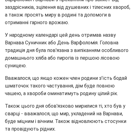
заздрісників, зцілення від душевних і тілесних хвороб,
а також просять миру в родині та допомоги в
отриманні гарного врожаю.
У народному календарі цей день отримав назву
Варнава Суничник або День Варфоломія. Головна
традиція дня була пов'язана з випіканням особливого
домашнього хліба або пирогів із першою лісовою
суницею.
Вважалося, що якщо кожен член родини з'їсть бодай
шматочок такого частування, дім буде повною
чашею, а хвороби оминатимуть родину цілий рік.
Також цього дня обов'язково мирилися ті, хто був у
сварці - вважалося, що мир, укладений на Варнави,
буде міцним і вічним. Також відновлюють стосунки
та провідують рідних.