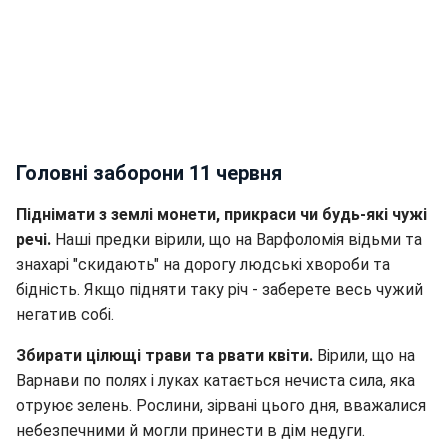
Головні заборони 11 червня
Піднімати з землі монети, прикраси чи будь-які чужі
речі.
Наші предки вірили, що на Варфоломія відьми та
знахарі "скидають" на дорогу людські хвороби та
бідність. Якщо підняти таку річ - заберете весь чужий
негатив собі.
Збирати цілющі трави та рвати квіти.
Вірили, що на
Варнави по полях і луках катається нечиста сила, яка
отруює зелень. Рослини, зірвані цього дня, вважалися
небезпечними й могли принести в дім недуги.