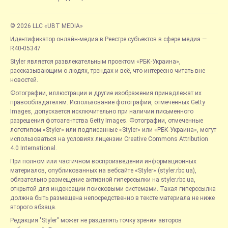
© 2026 LLC «UBT MEDIA»
Идентификатор онлайн-медиа в Реестре субъектов в сфере медиа —
R40-05347
Styler является развлекательным проектом «РБК-Украина»,
рассказывающим о людях, трендах и всё, что интересно читать вне
новостей.
Фотографии, иллюстрации и другие изображения принадлежат их
правообладателям. Использование фотографий, отмеченных Getty
Images, допускается исключительно при наличии письменного
разрешения фотоагентства Getty Images. Фотографии, отмеченные
логотипом «Styler» или подписанные «Styler» или «РБК-Украина», могут
использоваться на условиях лицензии Creative Commons Attribution
4.0 International.
При полном или частичном воспроизведении информационных
материалов, опубликованных на вебсайте «Styler» (styler.rbc.ua),
обязательно размещение активной гиперссылки на styler.rbc.ua,
открытой для индексации поисковыми системами. Такая гиперссылка
должна быть размещена непосредственно в тексте материала не ниже
второго абзаца.
Редакция "Styler" может не разделять точку зрения авторов