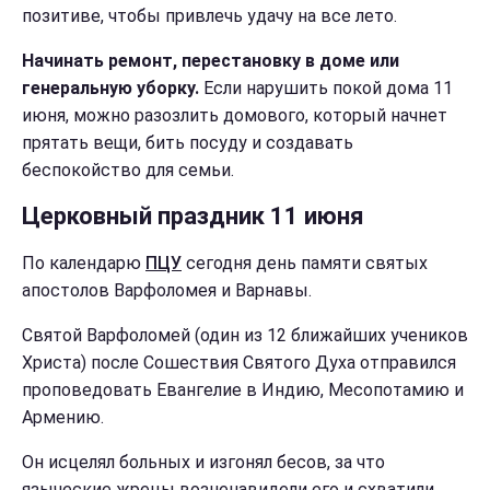
позитиве, чтобы привлечь удачу на все лето.
Начинать ремонт, перестановку в доме или
генеральную уборку.
Если нарушить покой дома 11
июня, можно разозлить домового, который начнет
прятать вещи, бить посуду и создавать
беспокойство для семьи.
Церковный праздник 11 июня
По календарю
ПЦУ
сегодня день памяти святых
апостолов Варфоломея и Варнавы.
Святой Варфоломей (один из 12 ближайших учеников
Христа) после Сошествия Святого Духа отправился
проповедовать Евангелие в Индию, Месопотамию и
Армению.
Он исцелял больных и изгонял бесов, за что
языческие жрецы возненавидели его и схватили.