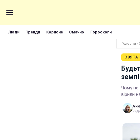
Люди
Тренди
Корисне
Смачно
Гороскопи
Головна
›
СВЯТА
Будьт
землі
Чому не 
вірили н
Анн
реда