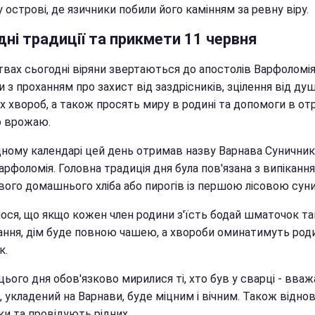
 острові, де язичники побили його камінням за ревну віру.
ні традиції та прикмети 11 червня
вах сьогодні віряни звертаються до апостолів Варфоломія 
 з проханням про захист від заздрісників, зцілення від душ
х хвороб, а також просять миру в родині та допомоги в от
о врожаю.
дному календарі цей день отримав назву Варнава Суничник
рфоломія. Головна традиція дня була пов'язана з випіканн
вого домашнього хліба або пирогів із першою лісовою сун
ося, що якщо кожен член родини з'їсть бодай шматочок та
ання, дім буде повною чашею, а хвороби оминатимуть род
к.
ього дня обов'язково мирилися ті, хто був у сварці - вваж
, укладений на Варнави, буде міцним і вічним. Також відн
ки та провідують рідних.