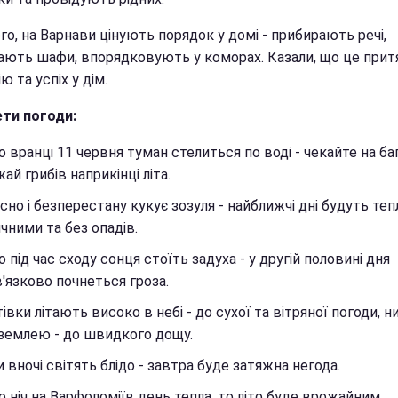
го, на Варнави цінують порядок у домі - прибирають речі,
ають шафи, впорядковують у коморах. Казали, що це прит
ю та успіх у дім.
ти погоди:
 вранці 11 червня туман стелиться по воді - чекайте на ба
ай грибів наприкінці літа.
сно і безперестану кукує зозуля - найближчі дні будуть теп
чними та без опадів.
 під час сходу сонця стоїть задуха - у другій половині дня
'язково почнеться гроза.
івки літають високо в небі - до сухої та вітряної погоди, н
землею - до швидкого дощу.
и вночі світять блідо - завтра буде затяжна негода.
 ніч на Варфоломіїв день тепла, то літо буде врожайним