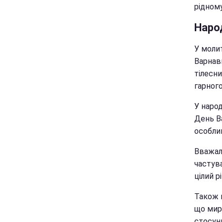
рідному
Народ
У молит
Варнави
тілесни
гарног
У наро
День Ва
особли
Вважал
частув
цілий рі
Також ц
що мир
стосун