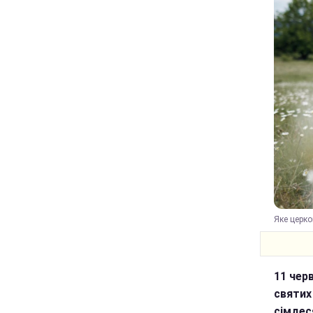
Яке церко
11 чер
святих
сімдес