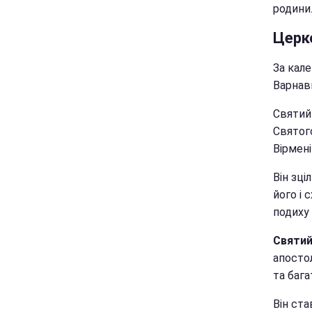
родини
Церк
За кал
Варнав
Святий 
Святог
Вірмені
Він зці
його і 
подиху
Святий
апосто
та бага
Він ст