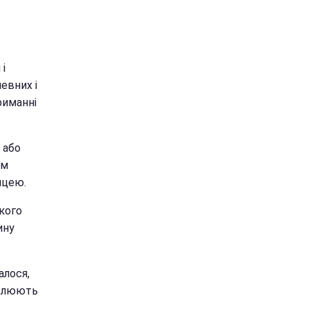
і
евних і
риманні
 або
ям
ицею.
кого
ину
алося,
овлюють