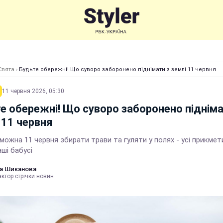
Свята
›
Будьте обережні! Що суворо заборонено піднімати з землі 11 червня
11 червня 2026, 05:30
е обережні! Що суворо заборонено підніма
 11 червня
можна 11 червня збирати трави та гуляти у полях - усі прикмети
аші бабусі
а Шиканова
ктор стрічки новин