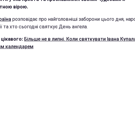
тною вірою.
раїна
розповідає про найголовніші заборони цього дня, нар
ї та хто сьогодні святкує День ангела.
 цікавого:
Більше не в липні. Коли святкувати Івана Купал
им календарем