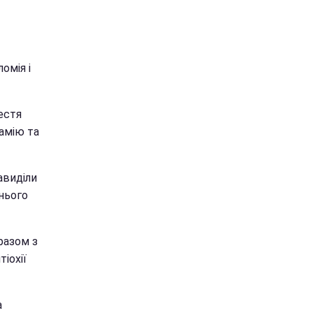
омія і
естя
амію та
авиділи
нього
разом з
іохії
а