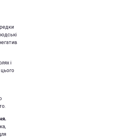
редки
людські
 негатив
лях і
 цього
о
то.
ня.
ка,
для