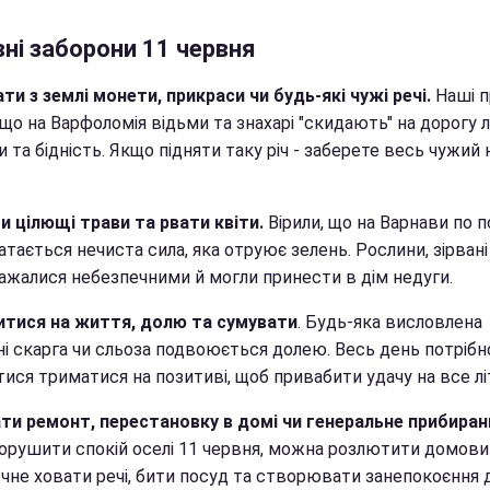
ні заборони 11 червня
ти з землі монети, прикраси чи будь-які чужі речі.
Наші п
 що на Варфоломія відьми та знахарі "скидають" на дорогу 
 та бідність. Якщо підняти таку річ - заберете весь чужий
и цілющі трави та рвати квіти.
Вірили, що на Варнави по по
атається нечиста сила, яка отруює зелень. Рослини, зірвані
важалися небезпечними й могли принести в дім недуги.
тися на життя, долю та сумувати
. Будь-яка висловлена
ні скарга чи сльоза подвоюється долею. Весь день потрібн
ися триматися на позитиві, щоб привабити удачу на все лі
ти ремонт, перестановку в домі чи генеральне прибиран
орушити спокій оселі 11 червня, можна розлютити домови
очне ховати речі, бити посуд та створювати занепокоєння 