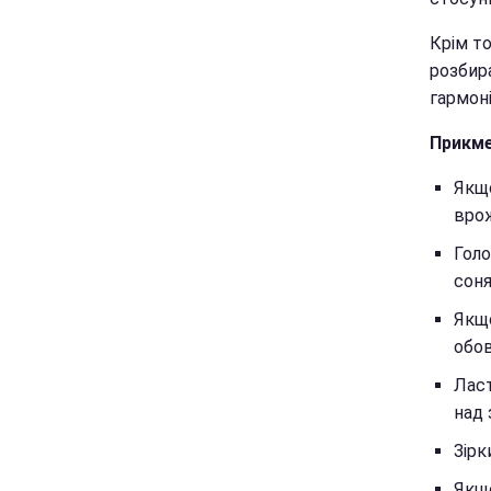
Крім то
розбир
гармоні
Прикме
Якщо
врож
Голо
соня
Якщо
обов
Ласт
над 
Зірк
Якщо