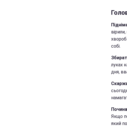
Голов
Підніма
вірили,
хвороби
собі.
Збират
луках к
дня, в
Скаржи
сьогод
намагат
Почина
Якщо п
який п