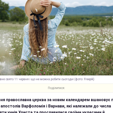
вне свято 11 червня і що не можна робити сьогодні (фото: Freepik)
Поділитися:
вня православна церква за новим календарем вшановує 
 апостолів Варфоломія і Варнави, які належали до числа
яти учнів Христа та прославилися своїми чудесами й