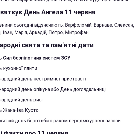
святкує День Ангела 11 червня
енини сьогодні відзначають: Варфоломій, Варнава, Олексан
, Іван, Марія, Аркадій, Петро, Митрофан.
родні свята та пам'ятні дати
ь Сил безпілотних систем ЗСУ
 кухонної плити
ародний день нестримної пристрасті
ародний день опікуна або День доглядальниці
ародний день рисі
ь Жака-Іва Кусто
вітній день боротьби з раком передміхурової залози
і факти про 11 червня