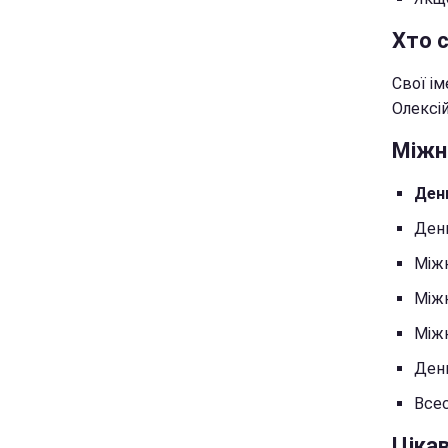
Хто 
Свої ім
Олексій
Міжна
Ден
День
Міжн
Міжн
Міжн
Ден
Всес
Цікав