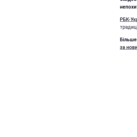
непохи
РБК-Ук
традиці
Більше
за нов