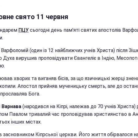
.
овне свято 11 червня
ендарем
ПЦУ
сьогодні день пам'яті святих апостолів Варфол
и.
Варфоломій (один із 12 найближчих учнів Христа) після Зіш
о Духа вирушив проповідувати Євангеліє в Індію, Месопот
ю.
лював хворих та виганяв бісів, за що язичницькі жерці знен
схопили. Апостол прийняв мученицьку смерть, але до остан
 прославляв Бога.
 Варнава
(народився на Кіпрі, належав до 70 учнів Христа) 
лом Павлом тривалий час проповідував християнство в Ант
тьох інших містах.
ав засновником Кіпрської церкви. Його життя обірвалося н