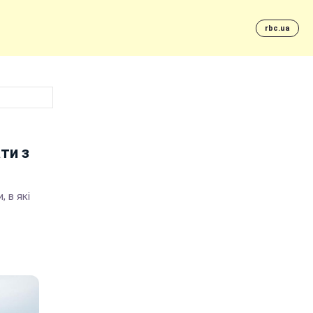
rbc.ua
ти з
, в які