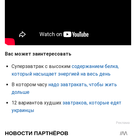
Вас может заинтересовать
Суперзавтрак с высоким
содержанием белка,
который насыщает энергией на весь день
В котором часу
надо завтракать, чтобы жить
дольше
12 вариантов худших
завтраков, которые едят
украинцы