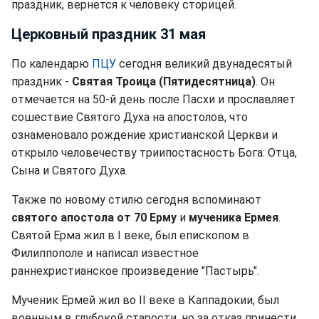
праздник, вернется к человеку сторицей.
Церковный праздник 31 мая
По календарю
ПЦУ
сегодня великий двунадесятый
праздник -
Святая Троица (Пятидесятница)
. Он
отмечается на 50-й день после Пасхи и прославляет
сошествие Святого Духа на апостолов, что
ознаменовало рождение христианской Церкви и
открыло человечеству триипостасность Бога: Отца,
Сына и Святого Духа.
Также по новому стилю сегодня вспоминают
святого апостола от 70 Ерму
и
мученика Ермея
.
Святой Ерма жил в I веке, был епископом в
Филиппополе и написал известное
раннехристианское произведение "Пастырь".
Мученик Ермей жил во II веке в Каппадокии, был
военным в глубокой старости, но за отказ принести