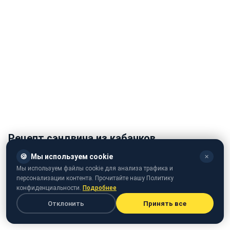
Рецепт сэндвича из кабачков
🍪
Мы используем cookie
✕
Ингредиенты:
Мы используем файлы cookie для анализа трафика и
персонализации контента. Прочитайте нашу Политику
кабачок - 1 шт.
конфиденциальности.
Подробнее
тертая моцарелла
Отклонить
Принять все
оливковое масло первого отжима