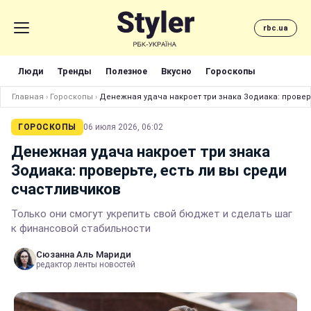
rbc.ua
Люди
Тренды
Полезное
Вкусно
Гороскопы
Главная
›
Гороскопы
›
Денежная удача накроет три знака Зодиака: провер
ГОРОСКОПЫ
06 июля 2026, 06:02
Денежная удача накроет три знака
Зодиака: проверьте, есть ли вы среди
счастливчиков
Только они смогут укрепить свой бюджет и сделать шаг
к финансовой стабильности
Сюзанна Аль Мариди
редактор ленты новостей