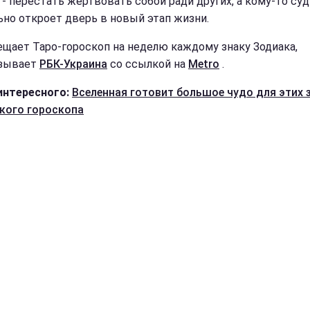
 - перестать жертвовать собой ради других, а кому-то су
ьно откроет дверь в новый этап жизни.
ещает Таро-гороскоп на неделю каждому знаку Зодиака,
азывает
РБК-Украина
со ссылкой на
Metro
.
интересного:
Вселенная готовит большое чудо для этих 
кого гороскопа