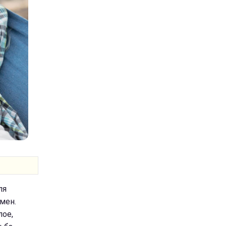
ля
мен.
лое,