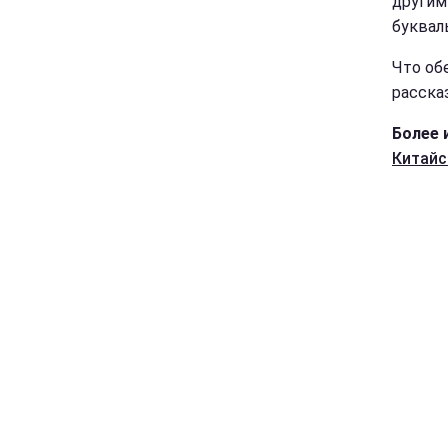
другим
буквал
Что об
расск
Более 
Китайс