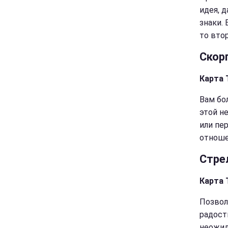
идея, 
знаки. 
то вто
Скор
Карта 
Вам бол
этой н
или пе
отноше
Стре
Карта 
Позвол
радост
неожид