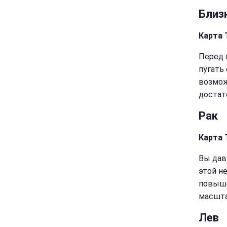
Близ
Карта 
Перед 
пугать
возмож
достат
Рак
Карта 
Вы дав
этой н
повыше
масшта
Лев