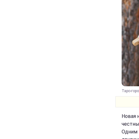
Таро-горо
Новая н
честны
Одним 