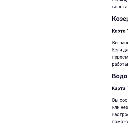
восста
Козе
Карта 
Вы зас
Если д
пересм
работы
Водо
Карта 
Вы сос
или не
настро
поможе