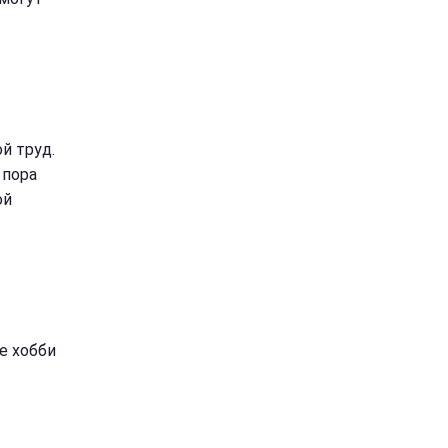
й труд.
 пора
ой
е хобби