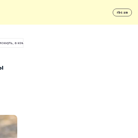
rbc.ua
кнуть, а кому - отдохнуть
ты