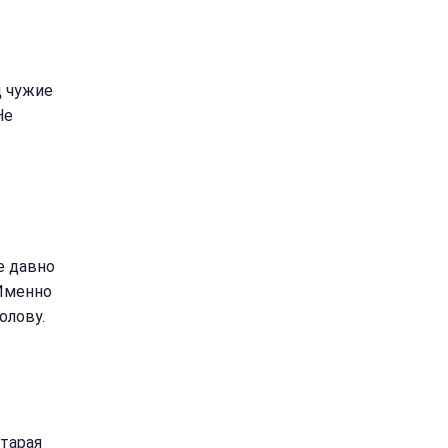
д чужие
Не
е давно
 Именно
олову.
тарая