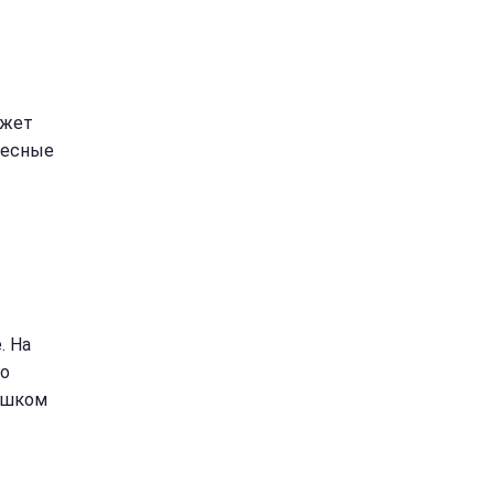
ожет
ресные
. На
 о
лишком