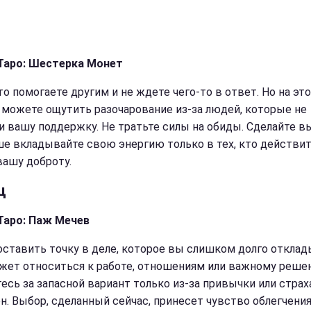
Таро: Шестерка Монет
то помогаете другим и не ждете чего-то в ответ. Но на эт
 можете ощутить разочарование из-за людей, которые не
и вашу поддержку. Не тратьте силы на обиды. Сделайте 
ше вкладывайте свою энергию только в тех, кто действи
вашу доброту.
ц
Таро: Паж Мечев
оставить точку в деле, которое вы слишком долго отклад
жет относиться к работе, отношениям или важному реше
есь за запасной вариант только из-за привычки или страх
н. Выбор, сделанный сейчас, принесет чувство облегчения