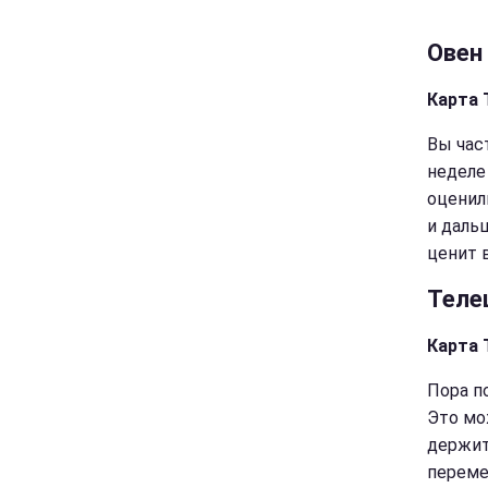
Овен
Карта 
Вы час
неделе
оценил
и даль
ценит 
Теле
Карта 
Пора п
Это мо
держит
переме