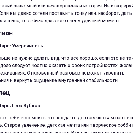
давний знакомый или незавершенная история. Не игнориру
Если вы давно хотели поставить точку или, наоборот, дать
рой шанс, то сейчас для этого очень удачный момент.
пион
Таро: Умеренность
ьше не нужно делать вид, что все хорошо, если это не так
еделе следует честно сказать о своих потребностях, жела
реживаниях. Откровенный разговор поможет укрепить
ния и вернуть ощущение внутренней стабильности.
лец
Таро: Паж Кубков
ьте себе вспомнить, что когда-то доставляло вам насто
ь. Старое увлечение, детская мечта или творческое хобби
анно вернуться в вашу жизнь. Именно такие моменты по