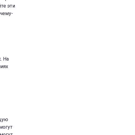
йте эти
 чему-
. На
ниях
ящую
 могут
могут