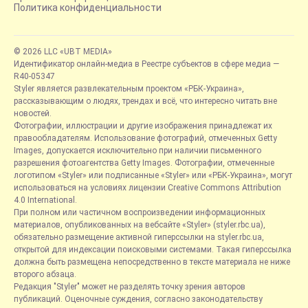
Политика конфиденциальности
© 2026 LLC «UBT MEDIA»
Идентификатор онлайн-медиа в Реестре субъектов в сфере медиа —
R40-05347
Styler является развлекательным проектом «РБК-Украина»,
рассказывающим о людях, трендах и всё, что интересно читать вне
новостей.
Фотографии, иллюстрации и другие изображения принадлежат их
правообладателям. Использование фотографий, отмеченных Getty
Images, допускается исключительно при наличии письменного
разрешения фотоагентства Getty Images. Фотографии, отмеченные
логотипом «Styler» или подписанные «Styler» или «РБК-Украина», могут
использоваться на условиях лицензии Creative Commons Attribution
4.0 International.
При полном или частичном воспроизведении информационных
материалов, опубликованных на вебсайте «Styler» (styler.rbc.ua),
обязательно размещение активной гиперссылки на styler.rbc.ua,
открытой для индексации поисковыми системами. Такая гиперссылка
должна быть размещена непосредственно в тексте материала не ниже
второго абзаца.
Редакция "Styler" может не разделять точку зрения авторов
публикаций. Оценочные суждения, согласно законодательству