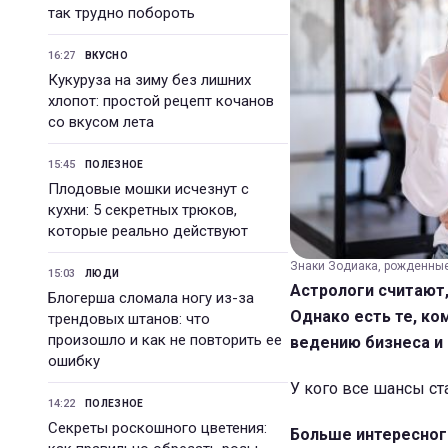
так трудно побороть
16:27
ВКУСНО
Кукуруза на зиму без лишних
хлопот: простой рецепт кочанов
со вкусом лета
15:45
ПОЛЕЗНОЕ
Плодовые мошки исчезнут с
кухни: 5 секретных трюков,
которые реально действуют
Знаки Зодиака, рожденные
15:03
ЛЮДИ
Астрологи считают
Блогерша сломала ногу из-за
Однако есть те, ко
трендовых штанов: что
произошло и как не повторить ее
ведению бизнеса и
ошибку
У кого все шансы ст
14:22
ПОЛЕЗНОЕ
Секреты роскошного цветения:
Больше интересног