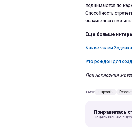
поднимаются по карь
Способность стратег
значительно повыша
Еще больше интере
Какие знаки Зодиак
Кто рожден для созд
При написании матер
Теги:
астроогія
Гороск
Понравилась с
Поделитесь ею с др