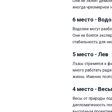
Они не любят демон
иногда чрезмерное 
6 место - Вод
Водолеи могут разб
Они не боятся экспе
стабильность для ни
5 место - Лев
Львы стремятся к фи
много работать ради
жизнь. Именно поэто
4 место - Вес
Весы от природы по
дипломатичность по
выгодным проектам и