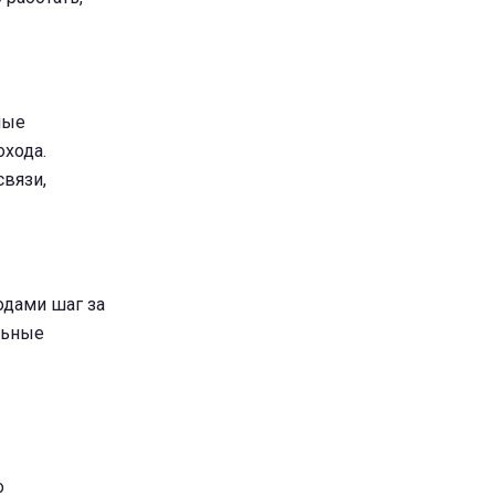
ные
хода.
вязи,
одами шаг за
льные
о