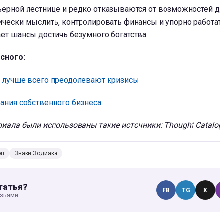
ерной лестнице и редко отказываются от возможностей дл
ически мыслить, контролировать финансы и упорно работа
ет шансы достичь безумного богатства.
сного:
а лучше всего преодолевают кризисы
ания собственного бизнеса
иала были использованы такие источники: Thought Catalog
оп
Знаки Зодиака
татья?
FB
TG
X
узьями