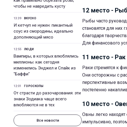
как правильно обрезать розы,
чтобы не навредить кусту
12 место - Ры
13:39
ВКУСНО
Рыбы часто руковод
И кетчуп не нужен: пикантный
становятся для них
соус из смородины, идеально
благодаря творчеств
дополняющий мясо
Для финансового ус
12:55
ЛЮДИ
Вампиры, в которых влюблялись
11 место - Рак
миллионы: как сегодня
Раки стремятся к фи
изменились Энджел и Спайк из
"Баффи"
Они осторожны с рас
перспективные возм
12:01
ГОРОСКОПЫ
постепенно накаплив
От страсти до разочарования: эти
знаки Зодиака чаще всего
10 место - Ове
влюбляются не в тех
Овны легко находят 
Все новости
импульсивно, поэтому