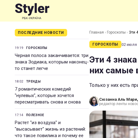
Главная
›
Гороскопы
›
Эти 
ПОСЛЕДНИЕ НОВОСТИ
02 июля 
ГОРОСКОПЫ
19:19
ГОРОСКОПЫ
Черная полоса заканчивается: три
Эти 4 знак
знака Зодиака, которым наконец-
них самые 
то станет легче
18:02
ТРЕНДЫ
Только у них есть п
7 романтических комедий
"нулевых", которые хочется
Сюзанна Аль Мари
пересматривать снова и снова
редактор ленты ново
17:14
ПОЛЕЗНОЕ
Растет "из воздуха" и
"высасывает" жизнь из растений:
что такое повилика и почему ее