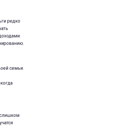
ьги редко
вать
 доходами.
нированию.
воей семьи.
 когда
ь слишком
учатся