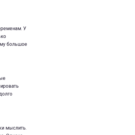
еременам. У
ько
ему большое
ные
нировать
долго
ки мыслить.