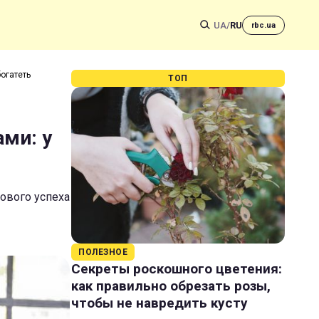
UA
/
RU
rbc.ua
огатеть
ТОП
ами: у
сового успеха
ПОЛЕЗНОЕ
Секреты роскошного цветения:
как правильно обрезать розы,
чтобы не навредить кусту