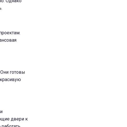
но. Однако
.
проектам.
ансовая
 Они готовы
а красивую
 и
ющие двери к
 работать,