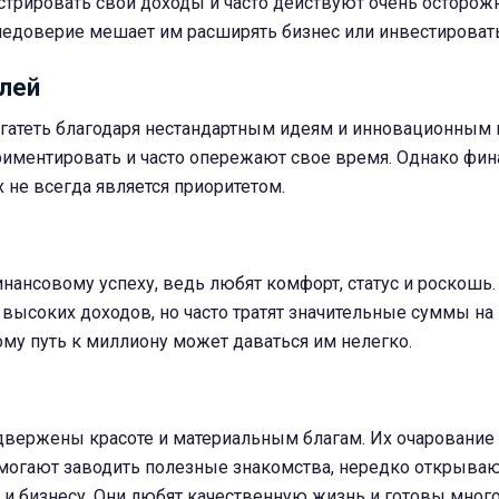
стрировать свои доходы и часто действуют очень осторож
недоверие мешает им расширять бизнес или инвестировать
олей
огатеть благодаря нестандартным идеям и инновационным 
риментировать и часто опережают свое время. Однако фин
х не всегда является приоритетом.
нансовому успеху, ведь любят комфорт, статус и роскошь.
 высоких доходов, но часто тратят значительные суммы н
му путь к миллиону может даваться им нелегко.
ы
двержены красоте и материальным благам. Их очарование
могают заводить полезные знакомства, нередко открыва
 бизнесу. Они любят качественную жизнь и готовы много