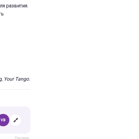
я развития.
ть
, Your Tango.
🔗
VB