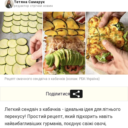
Тетяна Самарук
редактор стрічки новин
Рецепт смачного сендвіча з кабачків (колаж: РБК-Україна)
Поділитися
Легкий сендвіч з кабачків - ідеальна ідея для літнього
перекусу! Простий рецепт, який підкорить навіть
найвибагливіших гурманів, поєднує свіжі овочі,