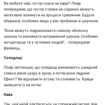
Ви любите чилі, гострі соуси чи каррі? Лікар
попереджає, що гострі страви на сніданок можуть
негативно вплинути на процеси травлення. Будьте
обережні, особливо якщо у вас проблеми зі шлунком.
"Вони можуть подразнювати слизову оболонку
шлунка та викликати нетравлення шлунка. Особливо
натщесерце та у чутливих людей", - попереджає
фахівець.
Солодощі
Лікар наголошує, що солодощі викликають швидкий
сплеск рівня цукру в крові, а потім різке падіння.
Ефект? Ви відчуваєте втому та сонливість. Краще
залишити їх на потім.
Кава
Так, цей напій для багатьох це справжній ритуал. Але