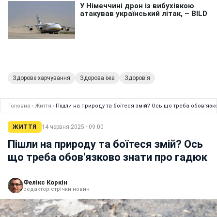
Здорове харчування
Здорова їжа
Здоров'я
Головна
›
Життя
›
Пішли на природу та боїтеся змій? Ось що треба обов'язк
ЖИТТЯ
14 червня 2025 · 09:00
Пішли на природу та боїтеся змій? Ось
що треба обов'язково знати про гадюк
Фелікс Коркін
редактор стрічки новин