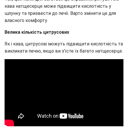
кава натщесерце може підвищити кислотність у
шлунку та призвести до печії. Варто змінити це для
власного комфорту.
Велика кількість цитрусових
Як і кава, цитрусові можуть підвищити кислотність та
викликати печію, якщо ви з'їсте їх багато натщесерце.