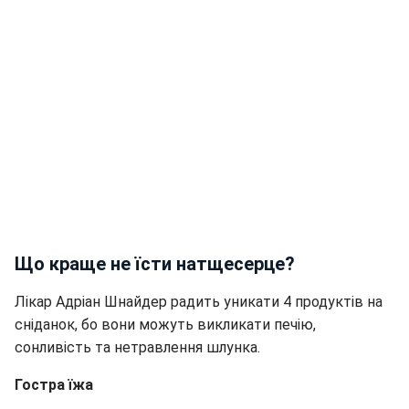
Що краще не їсти натщесерце?
Лікар Адріан Шнайдер радить уникати 4 продуктів на
сніданок, бо вони можуть викликати печію,
сонливість та нетравлення шлунка.
Гостра їжа