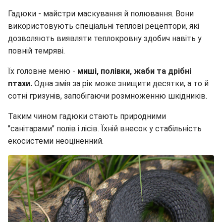
Гадюки - майстри маскування й полювання. Вони
використовують спеціальні теплові рецептори, які
дозволяють виявляти теплокровну здобич навіть у
повній темряві.
Їх головне меню -
миші, полівки, жаби та дрібні
птахи.
Одна змія за рік може знищити десятки, а то й
сотні гризунів, запобігаючи розмноженню шкідників.
Таким чином гадюки стають природними
"санітарами" полів і лісів. Їхній внесок у стабільність
екосистеми неоціненний.