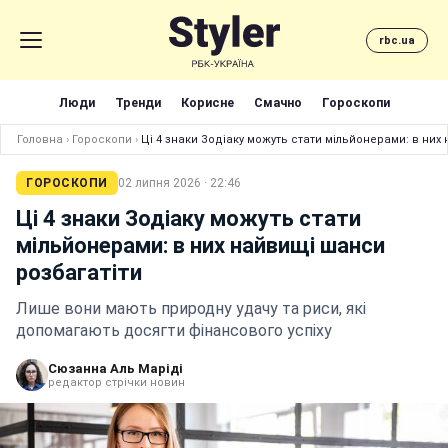
rbc.ua
Люди
Тренди
Корисне
Смачно
Гороскопи
Головна
›
Гороскопи
›
Ці 4 знаки Зодіаку можуть стати мільйонерами: в них
ГОРОСКОПИ
02 липня 2026 · 22:46
Ці 4 знаки Зодіаку можуть стати
мільйонерами: в них найвищі шанси
розбагатіти
Лише вони мають природну удачу та риси, які
допомагають досягти фінансового успіху
Сюзанна Аль Маріді
редактор стрічки новин