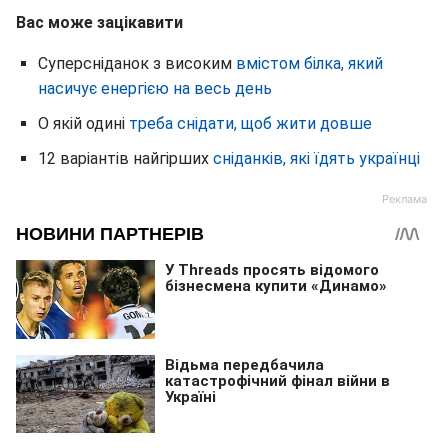
Вас може зацікавити
Суперсніданок з високим
вмістом білка, який
насичує енергією на весь день
О якій одині
треба снідати, щоб жити довше
12 варіантів найгірших
сніданків, які їдять українці