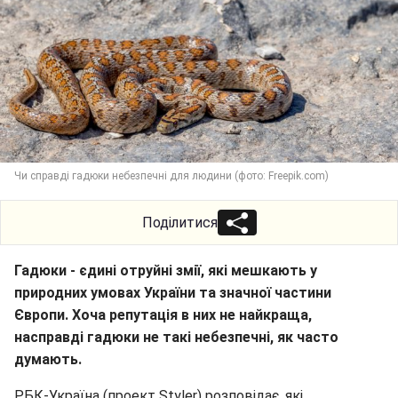
Чи справді гадюки небезпечні для людини (фото: Freepik.com)
Поділитися
Гадюки - єдині отруйні змії, які мешкають у
природних умовах України та значної частини
Європи. Хоча репутація в них не найкраща,
насправді гадюки не такі небезпечні, як часто
думають.
РБК-Україна (проект Styler) розповідає, які