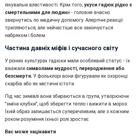
лікувальні властивості. Крім того,
укуси гадюк рідко є
смертельними для людин
и - головне вчасно
звернутись по медичну допомогу. Алергічні реакції
трапляються, але найчастіше все закінчується
набряком і болем.
Частина давніх міфів і сучасного світу
У різних культурах гадюки мали особливий статус - їх
вважали
символами мудрості, переродження або
безсмертя.
У фольклорі вони фігурували як охоронці
скарбів або як містичні істоти.
Під час зимівлі вони збираються в групи, утворюючи
"зміїні клубки", щоб зберегти тепло і вижити в мороз.
Їхній образ залишається суперечливим, але з кожним
роком розуміння їхньої ролі зростає.
Вас може зацікавити