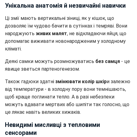
Унікальна анатомія й незвичайні навички
Ці змії мають вертикальні зіниці, як у кішок, що
дозволяє їм чудово бачити в сутінках і темряві. Вони
народжують
живих малят
, не відкладаючи яйця, що
допомагає виживати новонародженим у холодному
кліматі.
Деякі самки можуть розмножуватись
без самця
- це
явище зветься партеногенезом.
Також гадюки здатні
змінювати колір шкір
и залежно
від температури - в холодну пору вони темнішають,
щоб краще поглинати тепло. А в разі небезпеки
можуть вдавати мертвих або шипіти так голосно, що
це лякає навіть великих хижаків.
Невидимі мисливці з тепловими
сенсорами