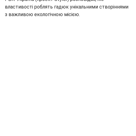
властивості роблять гадюк унікальними створіннями
з важливою екологічною місією.