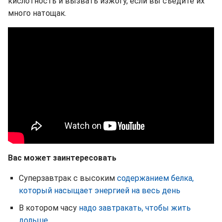
кислотность и вызвать изжогу, если вы съедите их
много натощак.
Вас может заинтересовать
Суперзавтрак с высоким
содержанием белка,
который насыщает энергией на весь день
В котором часу
надо завтракать, чтобы жить
дольше