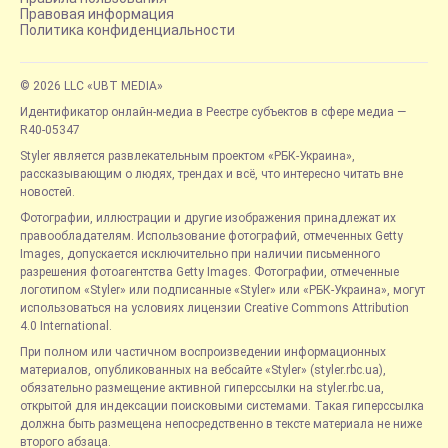
Правовая информация
Политика конфиденциальности
© 2026 LLC «UBT MEDIA»
Идентификатор онлайн-медиа в Реестре субъектов в сфере медиа —
R40-05347
Styler является развлекательным проектом «РБК-Украина»,
рассказывающим о людях, трендах и всё, что интересно читать вне
новостей.
Фотографии, иллюстрации и другие изображения принадлежат их
правообладателям. Использование фотографий, отмеченных Getty
Images, допускается исключительно при наличии письменного
разрешения фотоагентства Getty Images. Фотографии, отмеченные
логотипом «Styler» или подписанные «Styler» или «РБК-Украина», могут
использоваться на условиях лицензии Creative Commons Attribution
4.0 International.
При полном или частичном воспроизведении информационных
материалов, опубликованных на вебсайте «Styler» (styler.rbc.ua),
обязательно размещение активной гиперссылки на styler.rbc.ua,
открытой для индексации поисковыми системами. Такая гиперссылка
должна быть размещена непосредственно в тексте материала не ниже
второго абзаца.