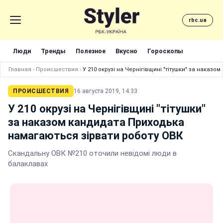
rbc.ua
Люди
Тренды
Полезное
Вкусно
Гороскопы
Главная
›
Происшествия
›
У 210 окрузі на Чернігівщині "тітушки" за наказ
ПРОИСШЕСТВИЯ
16 августа 2019, 14:33
У 210 окрузі на Чернігівщині "тітушки"
за наказом кандидата Приходька
намагаються зірвати роботу ОВК
Скандальну ОВК №210 оточили невідомі люди в
балаклавах