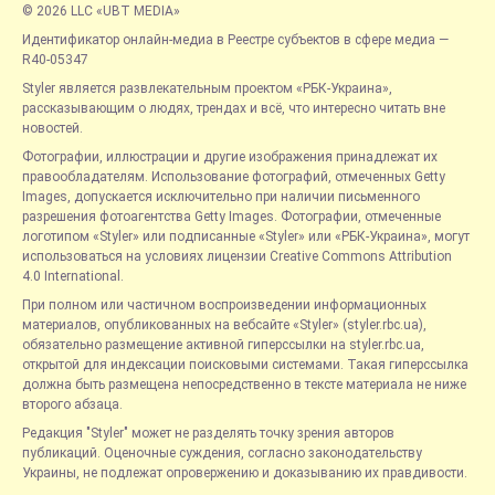
© 2026 LLC «UBT MEDIA»
Идентификатор онлайн-медиа в Реестре субъектов в сфере медиа —
R40-05347
Styler является развлекательным проектом «РБК-Украина»,
рассказывающим о людях, трендах и всё, что интересно читать вне
новостей.
Фотографии, иллюстрации и другие изображения принадлежат их
правообладателям. Использование фотографий, отмеченных Getty
Images, допускается исключительно при наличии письменного
разрешения фотоагентства Getty Images. Фотографии, отмеченные
логотипом «Styler» или подписанные «Styler» или «РБК-Украина», могут
использоваться на условиях лицензии Creative Commons Attribution
4.0 International.
При полном или частичном воспроизведении информационных
материалов, опубликованных на вебсайте «Styler» (styler.rbc.ua),
обязательно размещение активной гиперссылки на styler.rbc.ua,
открытой для индексации поисковыми системами. Такая гиперссылка
должна быть размещена непосредственно в тексте материала не ниже
второго абзаца.
Редакция "Styler" может не разделять точку зрения авторов
публикаций. Оценочные суждения, согласно законодательству
Украины, не подлежат опровержению и доказыванию их правдивости.