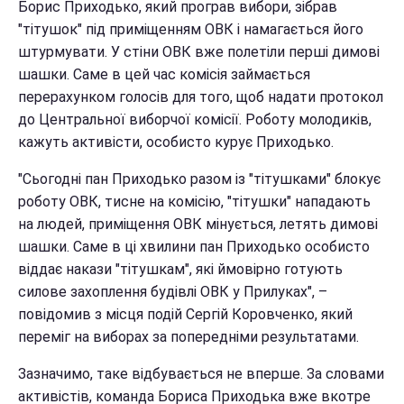
Борис Приходько, який програв вибори, зібрав
"тітушок" під приміщенням ОВК і намагається його
штурмувати. У стіни ОВК вже полетіли перші димові
шашки. Саме в цей час комісія займається
перерахунком голосів для того, щоб надати протокол
до Центральної виборчої комісії. Роботу молодиків,
кажуть активісти, особисто курує Приходько.
"Сьогодні пан Приходько разом із "тітушками" блокує
роботу ОВК, тисне на комісію, "тітушки" нападають
на людей, приміщення ОВК мінується, летять димові
шашки. Саме в ці хвилини пан Приходько особисто
віддає накази "тітушкам", які ймовірно готують
силове захоплення будівлі ОВК у Прилуках", –
повідомив з місця подій Сергій Коровченко, який
переміг на виборах за попередніми результатами.
Зазначимо, таке відбувається не вперше. За словами
активістів, команда Бориса Приходька вже вкотре