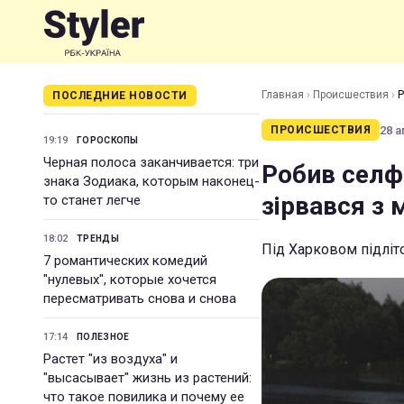
Главная
›
Происшествия
›
Р
ПОСЛЕДНИЕ НОВОСТИ
28 а
ПРОИСШЕСТВИЯ
19:19
ГОРОСКОПЫ
Черная полоса заканчивается: три
Робив селфі
знака Зодиака, которым наконец-
зірвався з 
то станет легче
18:02
ТРЕНДЫ
Під Харковом підліто
7 романтических комедий
"нулевых", которые хочется
пересматривать снова и снова
17:14
ПОЛЕЗНОЕ
Растет "из воздуха" и
"высасывает" жизнь из растений:
что такое повилика и почему ее