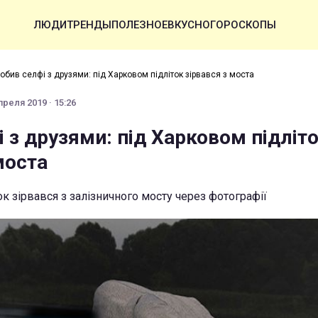
ЛЮДИ
ТРЕНДЫ
ПОЛЕЗНОЕ
ВКУСНО
ГОРОСКОПЫ
обив селфі з друзями: під Харковом підліток зірвався з моста
преля 2019 · 15:26
 з друзями: під Харковом підліт
моста
к зірвався з залізничного мосту через фотографії