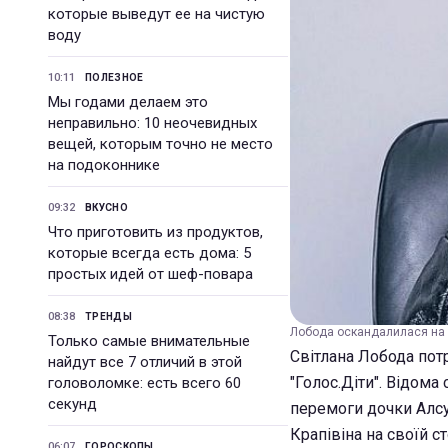
которые выведут ее на чистую
воду
10:11
ПОЛЕЗНОЕ
Мы годами делаем это
неправильно: 10 неочевидных
вещей, которым точно не место
на подоконнике
09:32
ВКУСНО
Что приготовить из продуктов,
которые всегда есть дома: 5
простых идей от шеф-повара
08:38
ТРЕНДЫ
Лобода оскандалилася на шо
Только самые внимательные
Світлана Лобода потр
найдут все 7 отличий в этой
"Голос.Діти". Відома
головоломке: есть всего 60
секунд
перемоги дочки Алс
Крапівіна на своїй ст
06:07
ГОРОСКОПЫ