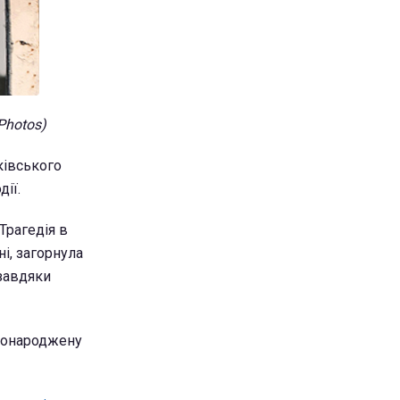
Photos)
ківського
ії.
Трагедія в
і, загорнула
 завдяки
овонароджену