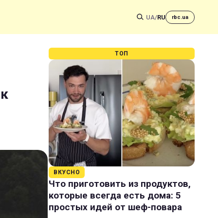
UA
/
RU
rbc.ua
ТОП
ок
ВКУСНО
Что приготовить из продуктов,
которые всегда есть дома: 5
простых идей от шеф-повара