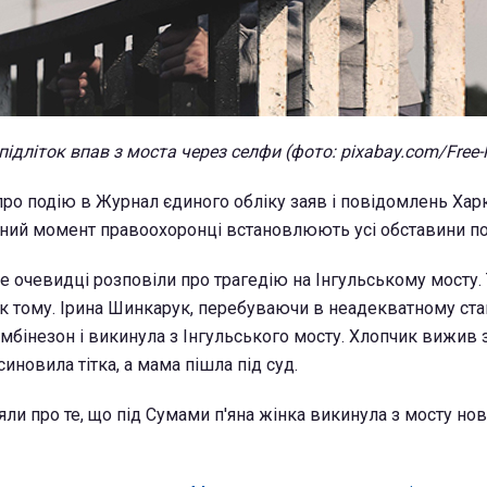
ідліток впав з моста через селфи (фото: pixabay.com/Free-
 про подію в Журнал єдиного обліку заяв і повідомлень Хар
даний момент правоохоронці встановлюють усі обставини под
е очевидці розповіли про трагедію на Інгульському мосту. 
ік тому. Ірина Шинкарук, перебуваючи в неадекватному стан
мбінезон і викинула з Інгульського мосту. Хлопчик вижив
синовила тітка, а мама пішла під суд.
ли про те, що під Сумами п'яна жінка викинула з мосту н