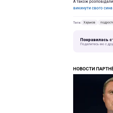
А також розповідали
викинути свого сина 
Теги:
Харьков
подрост
Понравилась с
Поделитесь ею с др