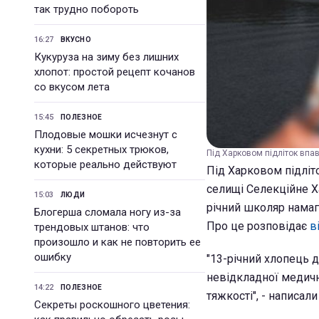
так трудно побороть
16:27
ВКУСНО
Кукуруза на зиму без лишних
хлопот: простой рецепт кочанов
со вкусом лета
15:45
ПОЛЕЗНОЕ
Плодовые мошки исчезнут с
кухни: 5 секретных трюков,
Під Харковом підліток впав
которые реально действуют
Під Харковом підліто
селищі Селекційне Ха
15:03
ЛЮДИ
річний школяр намаг
Блогерша сломала ногу из-за
Про це розповідає
в
трендовых штанов: что
произошло и как не повторить ее
ошибку
"13-річний хлопець 
невідкладної медичн
14:22
ПОЛЕЗНОЕ
тяжкості", - написали 
Секреты роскошного цветения: