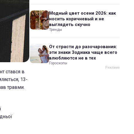
Модный цвет осени 2026: как
носить коричневый и не
выглядеть скучно
Тренды
От страсти до разочарования:
эти знаки Зодиака чаще всего
влюбляются не в тех
Гороскопы
нт стався в
ляється, 13-
мав травми.
і
едньої