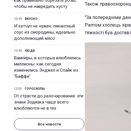
как правильно обрезать розы,
Також правоохоронці
чтобы не навредить кусту
"За попередніми дан
13:39
ВКУСНО
Раптом хлопець зірв
И кетчуп не нужен: пикантный
соус из смородины, идеально
тяжкості був достав
дополняющий мясо
12:55
ЛЮДИ
Вампиры, в которых влюблялись
миллионы: как сегодня
изменились Энджел и Спайк из
"Баффи"
12:01
ГОРОСКОПЫ
От страсти до разочарования: эти
знаки Зодиака чаще всего
влюбляются не в тех
Все новости