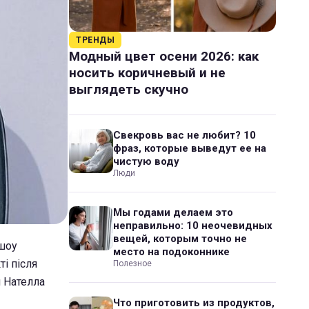
ТРЕНДЫ
Модный цвет осени 2026: как
носить коричневый и не
выглядеть скучно
Свекровь вас не любит? 10
фраз, которые выведут ее на
чистую воду
Люди
Мы годами делаем это
неправильно: 10 неочевидных
вещей, которым точно не
 шоу
место на подоконнике
ті після
Полезное
 Нателла
Что приготовить из продуктов,