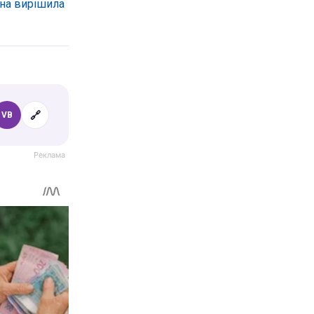
она вирішила
🔗
VB