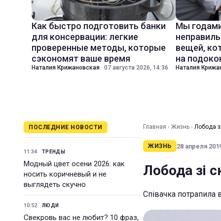
Как быстро подготовить банки
Мы годами
для консервации: легкие
неправиль
проверенные методы, которые
вещей, ко
сэкономят ваше время
на подоко
Наталия Крижановская
·
07 августа 2026, 14:36
Наталия Крижа
Главная
›
Жизнь
›
Лобода з
ПОСЛЕДНИЕ НОВОСТИ
28 апреля 2019
ЖИЗНЬ
11:34
ТРЕНДЫ
Модный цвет осени 2026: как
Лобода зі с
носить коричневый и не
выглядеть скучно
Співачка потрапила 
10:52
ЛЮДИ
Свекровь вас не любит? 10 фраз,