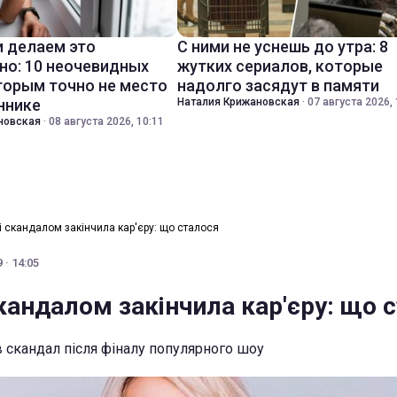
 делаем это
С ними не уснешь до утра: 8
но: 10 неочевидных
жутких сериалов, которые
торым точно не место
надолго засядут в памяти
ннике
Наталия Крижановская
·
07 августа 2026, 
новская
·
08 августа 2026, 10:11
і скандалом закінчила кар'єру: що сталося
 · 14:05
кандалом закінчила кар'єру: що 
в скандал після фіналу популярного шоу