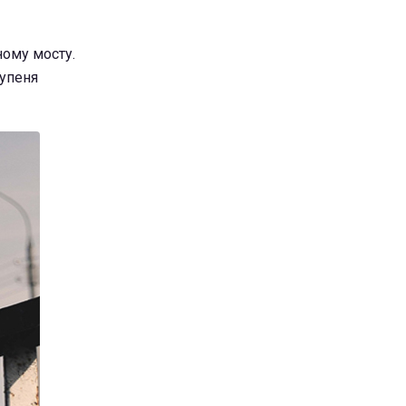
ному мосту.
тупеня