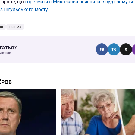
 про те, що
горе-мати з Миколаєва пояснила в суді, чому в
з Інгульського мосту.
ки
травма
татья?
FB
TG
X
узьями