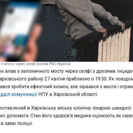
 з моста через селфі (колаж РБК-Україна)
к впав з залізничного мосту через селфі з друзями. Інциде
рківського району 27 квітня приблизно о 19:50. Як повідом
ався зробити ефектний знімок, але зірвався з моста і отри
ідділ комунікації
НПУ в Харківській області.
доставлений в Харківську міську клінічну лікарню швидкої 
ої допомоги. Стан його здоров'я медики оцінюють як сер
в заяві поліції.