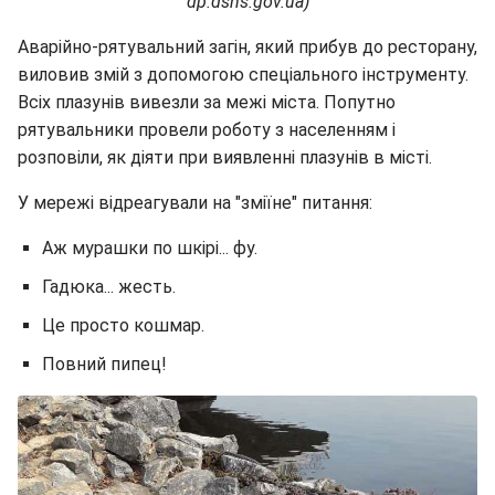
dp.dsns.gov.ua)
Аварійно-рятувальний загін, який прибув до ресторану,
виловив змій з допомогою спеціального інструменту.
Всіх плазунів вивезли за межі міста. Попутно
рятувальники провели роботу з населенням і
розповіли, як діяти при виявленні плазунів в місті.
У мережі відреагували на "зміїне" питання:
Аж мурашки по шкірі... фу.
Гадюка... жесть.
Це просто кошмар.
Повний пипец!