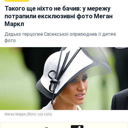
Такого ще ніхто не бачив: у мережу
потрапили ексклюзивні фото Меган
Маркл
Дядько герцогині Сасекської оприлюднив її дитячі
фото
Меган Маркл (Фото: vox.com)