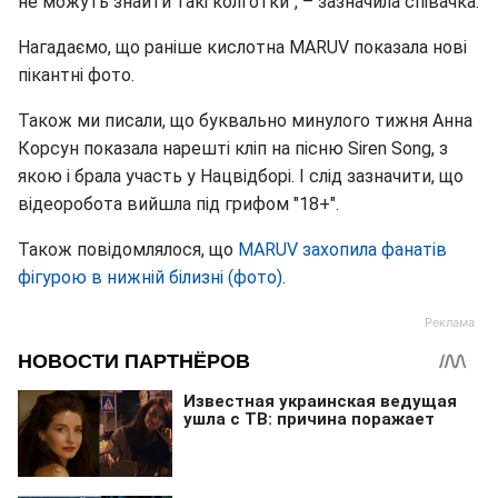
не можуть знайти такі колготки", – зазначила співачка.
Нагадаємо, що раніше кислотна MARUV показала нові
пікантні фото.
Також ми писали, що буквально минулого тижня Анна
Корсун показала нарешті кліп на пісню Siren Song, з
якою і брала участь у Нацвідборі. І слід зазначити, що
відеоробота вийшла під грифом "18+".
Також повідомлялося, що
MARUV захопила фанатів
фігурою в нижній білизні (фото)
.