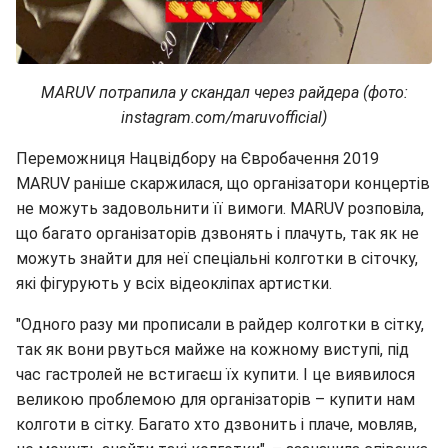
MARUV потрапила у скандал через райдера (фото:
instagram.com/maruvofficial)
Переможниця Нацвідбору на Євробачення 2019
MARUV раніше скаржилася, що організатори концертів
не можуть задовольнити її вимоги. MARUV розповіла,
що багато організаторів дзвонять і плачуть, так як не
можуть знайти для неї спеціальні колготки в сіточку,
які фігурують у всіх відеокліпах артистки.
"Одного разу ми прописали в райдер колготки в сітку,
так як вони рвуться майже на кожному виступі, під
час гастролей не встигаєш їх купити. І це виявилося
великою проблемою для організаторів – купити нам
колготи в сітку. Багато хто дзвонить і плаче, мовляв,