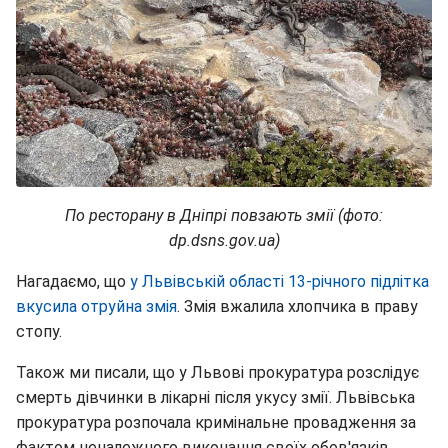
По ресторану в Дніпрі повзають змії (фото:
dp.dsns.gov.ua)
Нагадаємо, що
у Львівській області 13-річного підлітка
вкусила отруйна змія
. Змія вжалила хлопчика в праву
стопу.
Також ми писали, що у Львові прокуратура розслідує
смерть дівчинки в лікарні після укусу змії. Львівська
прокуратура розпочала кримінальне провадження за
фактом неналежного виконання своїх обов'язків