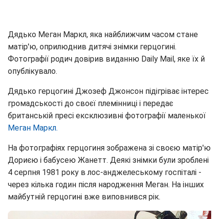
Дядько Меган Маркл, яка найближчим часом стане
матір'ю, оприлюднив дитячі знімки герцогині.
Фотографії родич довірив виданню Daily Mail, яке їх й
опублікувало.
Дядько герцогині Джозеф Джонсон підігріває інтерес
громадськості до своєї племінниці і передає
британській пресі ексклюзивні фотографії маленької
Меган Маркл.
На фотографіях герцогиня зображена зі своєю матір'ю
Дориєю і бабусею Жанетт. Деякі знімки були зроблені
4 серпня 1981 року в лос-анджелеському госпіталі -
через кілька годин після народження Меган. На інших
майбутній герцогині вже виповнився рік.