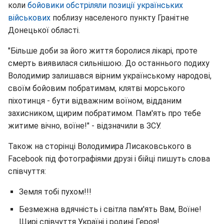
коли
бойовики обстріляли позиції українських
військових
поблизу населеного пункту Гранітне
Донецької області.
"Більше доби за його життя боролися лікарі, проте
смерть виявилася сильнішою. До останнього подиху
Володимир залишався вірним українському народові,
своїм бойовим побратимам, клятві морського
піхотинця - бути відважним воїном, відданим
захисником, щирим побратимом. Пам'ять про тебе
житиме вічно, воїне!" - відзначили в ЗСУ.
Також на сторінці Володимира Лисаковського в
Facebook під фотографіями друзі і бійці пишуть слова
співчуття:
Земля тобі пухом!!!
Безмежна вдячність і світла пам'ять Вам, Воїне!
Щирі співчуття Україні і родині Героя!