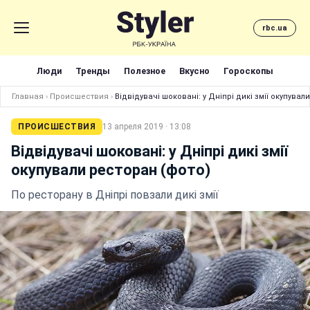
rbc.ua
Люди
Тренды
Полезное
Вкусно
Гороскопы
Главная
›
Происшествия
›
Відвідувачі шоковані: у Дніпрі дикі змії окупувал
ПРОИСШЕСТВИЯ
13 апреля 2019 · 13:08
Відвідувачі шоковані: у Дніпрі дикі змії
окупували ресторан (фото)
По ресторану в Дніпрі повзали дикі змії