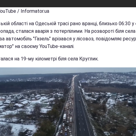
YouTube / Informator.ua
ькій області на Одеській трасі рано вранці, близько 06:30 у
опада, сталася аварія з потерпілими. На розвороті біля села
 автомобіль "Газель" врізався у лісовоз, повідомляє ресу
атор" на своєму YouTube-каналі.
лася на 19-му кілометрі біля села Круглик.