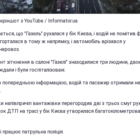
кріншот з YouTube / Informator.ua
ється, що "Газель" рухалася у бік Києва, і водій не помітив ф
горталася в тому ж напрямку, і автомобіль врізався у
неровоз.
т зіткнення в салоні "Газелі" знаходилися три людини, двоє
дали і були госпіталізовані.
 з попередньою інформацією, водій та пасажир отримали не
.
и напівпричіп вантажівки перегородив дві з трьох смуг рух
док ДТП на трасі у бік Києва утворилася багатокілометров
і працює патрульна поліція.