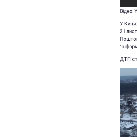
Відео: 
У Київс
21 лист
Поштова
"Інформ
ДТП ста