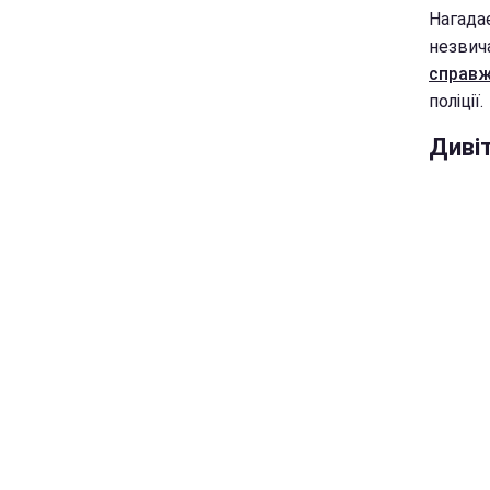
Нагадає
незвич
справж
поліції.
Диві