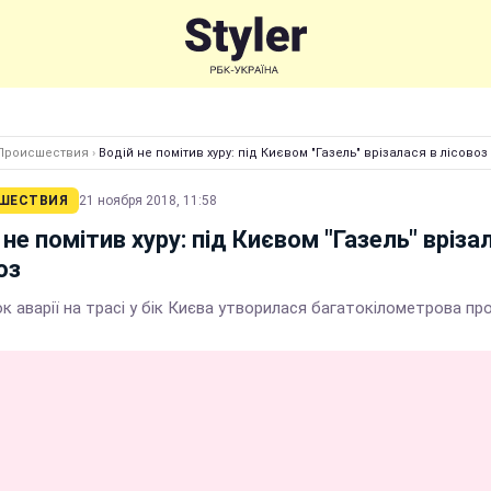
Происшествия
›
Водій не помітив хуру: під Києвом "Газель" врізалася в лісовоз
ШЕСТВИЯ
21 ноября 2018, 11:58
 не помітив хуру: під Києвом "Газель" вріза
оз
к аварії на трасі у бік Києва утворилася багатокілометрова пр