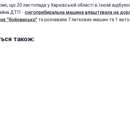
мо, що 20 листопада у Харківській області в Ізюмі відбуло
айна ДТП -
снігоприбиральна машина влаштувала на доро
нє "бойовисько"
та розчавила 7 легкових машин та 1 авто
ться також: