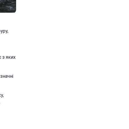
уру,
 з яких
значні
у,
а