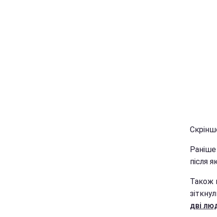
Скріншо
Раніше 
після 
Також м
зіткнул
дві лю