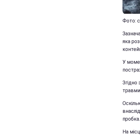
Фото: с
Зазнача
яка роз
контей
У момен
постраж
Згідно
травми
Оскільк
внаслі
пробка.
На місц