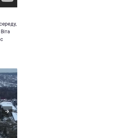
 середу,
 Віта
рс