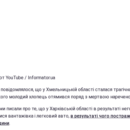
т YouTube / Informator.ua
повідомлялося, що у Хмельницькій області сталася трагічн
якого молодий хлопець отямився поряд з мертвою наречен
и писали про те, що у Харківській області в результаті нег
ися вантажівка і легковий авто,
в результаті чого постра
дини
.