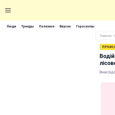
Люди
Тренды
Полезное
Вкусно
Гороскопы
Главная
›
ПРОИС
Водій
лісов
Внаслідо