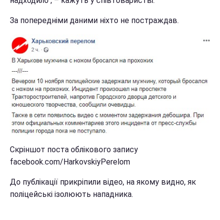
надходило", – кажуть у співтоваристві.
За попередніми даними ніхто не постраждав.
Скріншот поста облікового запису
facebook.com/HarkovskiyPerelom
До публікації прикріпили відео, на якому видно, як
поліцейські ізолюють нападника.