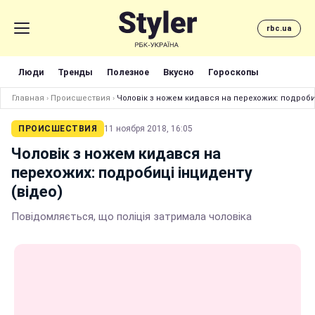
rbc.ua
Люди
Тренды
Полезное
Вкусно
Гороскопы
Главная
›
Происшествия
›
Чоловік з ножем кидався на перехожих: подробиц
ПРОИСШЕСТВИЯ
11 ноября 2018, 16:05
Чоловік з ножем кидався на
перехожих: подробиці інциденту
(відео)
Повідомляється, що поліція затримала чоловіка