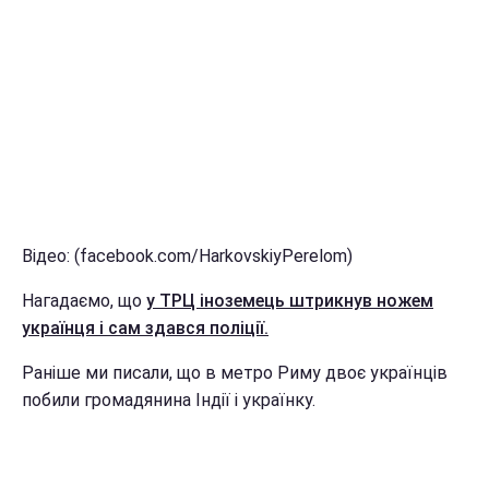
Відео: (facebook.com/HarkovskiyPerelom)
Нагадаємо, що
у ТРЦ іноземець штрикнув ножем
українця і сам здався поліції.
Раніше ми писали, що в метро Риму двоє українців
побили громадянина Індії і українку.