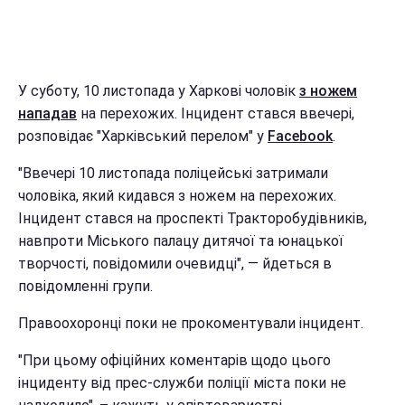
У суботу, 10 листопада у Харкові чоловік
з ножем
нападав
на перехожих. Інцидент стався ввечері,
розповідає "Харківський перелом" у
Facebook
.
"Ввечері 10 листопада поліцейські затримали
чоловіка, який кидався з ножем на перехожих.
Інцидент стався на проспекті Тракторобудівників,
навпроти Міського палацу дитячої та юнацької
творчості, повідомили очевидці", — йдеться в
повідомленні групи.
Правоохоронці поки не прокоментували інцидент.
"При цьому офіційних коментарів щодо цього
інциденту від прес-служби поліції міста поки не