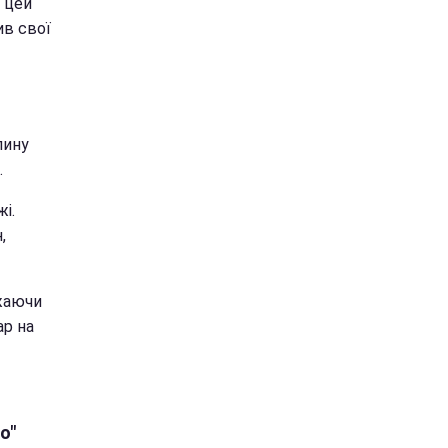
 цей
ив свої
пину
.
і.
,
ажаючи
ар на
о"