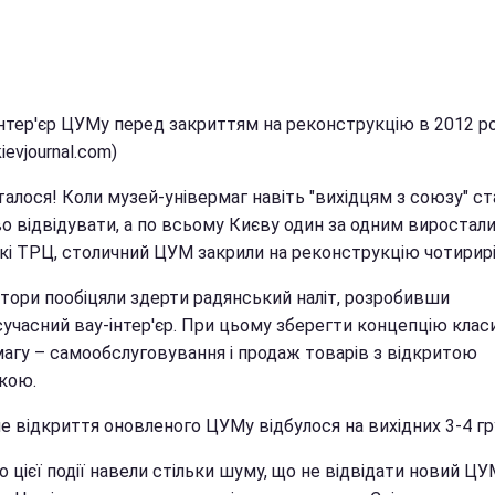
Інтер'єр ЦУМу перед закриттям на реконструкцію в 2012 ро
kievjournal.com)
сталося! Коли музей-універмаг навіть "вихідцям з союзу" ст
во відвідувати, а по всьому Києву один за одним виростал
кі ТРЦ, столичний ЦУМ закрили на реконструкцію чотирирі
ктори пообіцяли здерти радянський наліт, розробивши
сучасний вау-інтер'єр. При цьому зберегти концепцію клас
магу – самообслуговування і продаж товарів з відкритою
кою.
е відкриття оновленого ЦУМу відбулося на вихідних 3-4 гр
 цієї події навели стільки шуму, що не відвідати новий ЦУ