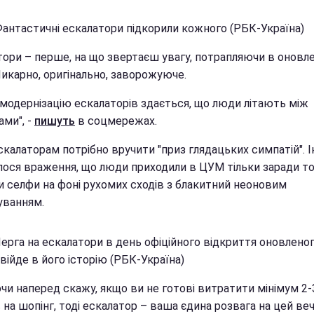
Фантастичні ескалатори підкорили кожного (РБК-Україна)
тори – перше, на що звертаєш увагу, потрапляючи в оновл
икарно, оригінально, заворожуюче.
 модернізацію ескалаторів здається, що люди літають між
ами", -
пишуть
в соцмережах.
калаторам потрібно вручити "приз глядацьких симпатій". І
лося враження, що люди приходили в ЦУМ тільки заради то
и селфи на фоні рухомих сходів з блакитний неоновим
уванням.
Черга на ескалатори в день офіційного відкриття оновлено
ійде в його історію (РБК-Україна)
чи наперед скажу, якщо ви не готові витратити мінімум 2-
 на шопінг, тоді ескалатор – ваша єдина розвага на цей веч