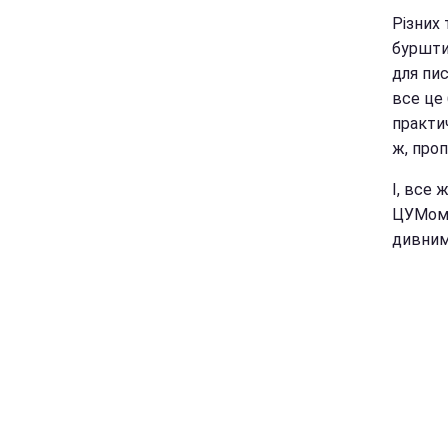
Різних 
бурштин
для пис
все це 
практич
ж, про
І, все 
ЦУМом" 
дивним