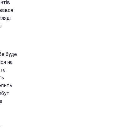
нтів
увався
гляді
і
бе буде
ися на
ете
ть
епить
ибут
а
-