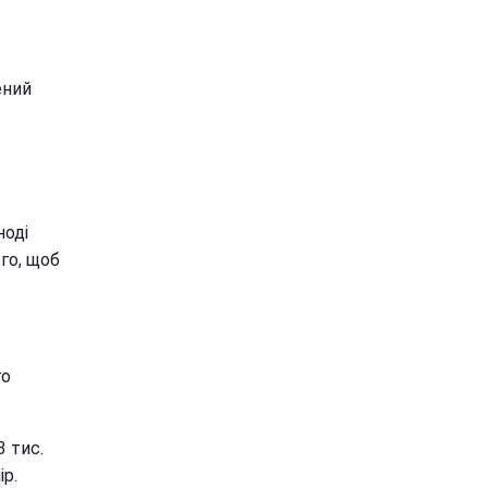
ений
ноді
го, щоб
го
3 тис.
ір.