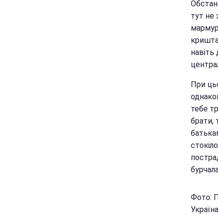
Обстано
тут не
мармур
криштал
навіть 
центра
При ць
однаков
тебе тр
брати, 
батькам
стокіл
постра
бурчала
Фото: 
Україна