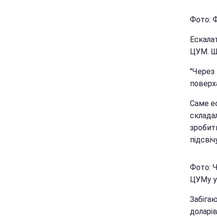
Фото: 
Ескала
ЦУМ. Ш
"Через
поверх
Саме ес
склада
зробит
підсвіч
Фото: 
ЦУМу ув
Забігаю
доларів