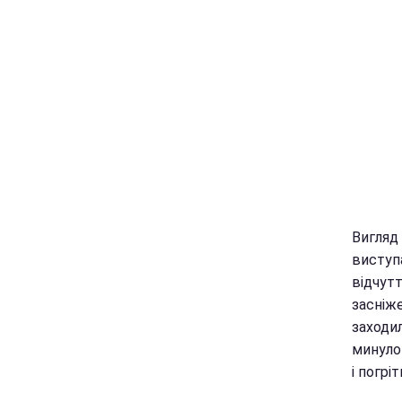
Вигляд 
виступ
відчутт
засніж
заходи
минуло
і погрі