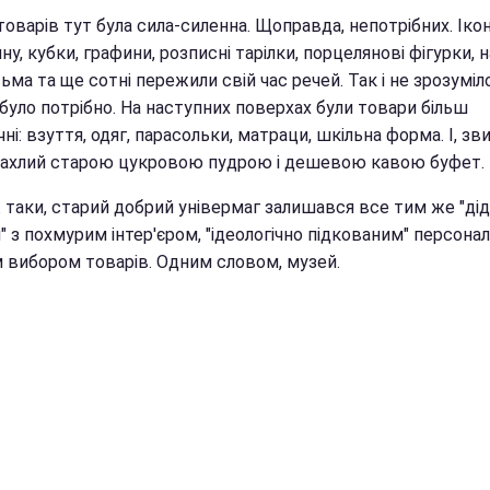
товарів тут була сила-силенна. Щоправда, непотрібних. Ікон
у, кубки, графини, розписні тарілки, порцелянові фігурки, 
ьма та ще сотні пережили свій час речей. Так і не зрозуміл
було потрібно. На наступних поверхах були товари більш
ні: взуття, одяг, парасольки, матраци, шкільна форма. І, зв
пахлий старою цукровою пудрою і дешевою кавою буфет.
ж таки, старий добрий універмаг залишався все тим же "ді
з похмурим інтер'єром, "ідеологічно підкованим" персонал
 вибором товарів. Одним словом, музей.