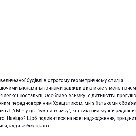
величезної будівлі в строгому геометричному стилі з
аючими вікнами-вітринами завжди викликає у мене приє
я легкої ностальгії. Особливо взимку. У дитинстві, прогу
еним передноворічним Хрещатиком, ми з батьками обов'я
ли в ЦУМ – у цю "машину часу", контактний музей радянсь
го. Навіщо? Щоб подивитися на нові надходження, приціни
тися, куди ж без цього.