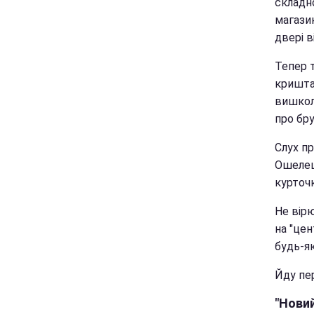
складно
магазин
двері в
Тепер 
кришта
вишколе
про бру
Слух п
Ошелеш
курточк
Не вір
на "це
будь-я
Йду пер
"Новий