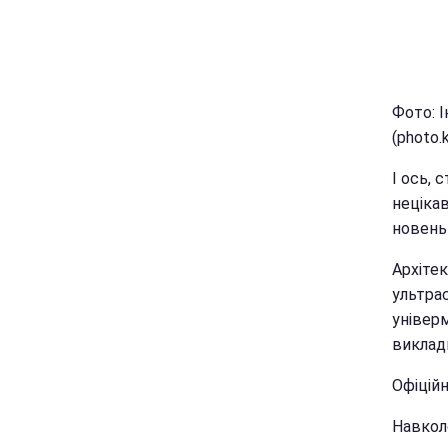
Фото: 
(photo.
І ось, 
неціка
новень
Архіте
ультра
універ
виклад
Офіційн
Навколо