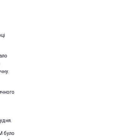
ці
ало
и
чну.
ичного
удня.
М було