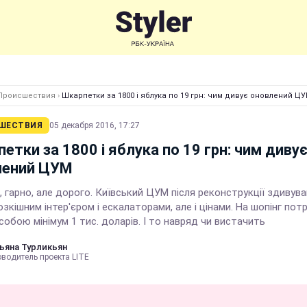
Происшествия
›
Шкарпетки за 1800 і яблука по 19 грн: чим дивує оновлений Ц
ШЕСТВИЯ
05 декабря 2016, 17:27
етки за 1800 і яблука по 19 грн: чим диву
лений ЦУМ
 гарно, але дорого. Київський ЦУМ після реконструкції здивува
озкішним інтер'єром і ескалаторами, але і цінами. На шопінг пот
собою мінімум 1 тис. доларів. І то навряд чи вистачить
ьяна Турликьян
оводитель проекта LITE