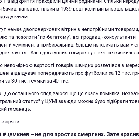
. На відкриття приходили цілими родинами. Стільки народу
 бачив, напевно, тільки в 1939 році, коли він вперше відкр
ідвідувачам.
тут немає двоповерхових вітрин з непотрібними товарами,
лю та позолоти "по-багатому", всі продавці-консультанти
ні й усміхнені, а прибиральниці більше не кричать вам у с
дне взуття... Але і доступних товарів тут теж не виявилося
ро непомірною вартості товарів швидко розлетівся в мереж
ені відвідувачі попереджають про футболки за 12 тис. грн
и за 30 тис. і сумки за 40 тис.
ю! До останнього сподіваюся, що це якась помилка. Незв
нтральний статус" у ЦУМі завжди можна було підібрати тов
кий гаманець.
евіряти...
 #цумкиев – не для простих смертних. Зате красив