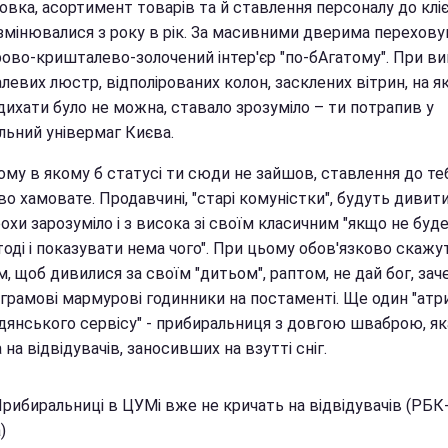
вка, асортимент товарів та й ставлення персоналу до кліє
 змінювалися з року в рік. За масивними дверима перехов
ово-кришталево-золочений інтер'єр "по-бАгатому". При ви
евих люстр, відполірованих колон, засклених вітрин, на як
дихати було не можна, ставало зрозуміло – ти потрапив у
льний універмаг Києва.
ому в якому б статусі ти сюди не зайшов, ставлення до те
о хамовате. Продавчині, "старі комуністки", будуть дивит
охи зарозуміло і з висока зі своїм класичним "якщо не буд
тоді і показувати нема чого". При цьому обов'язково скажу
, щоб дивилися за своїм "дитьом", раптом, не дай бог, зач
ограмові мармурові годинники на постаменті. Ще один "атр
дянського сервісу" - прибиральниця з довгою шваброю, як
 на відвідувачів, заносивших на взутті сніг.
Прибиральниці в ЦУМі вже не кричать на відвідувачів (РБК
)