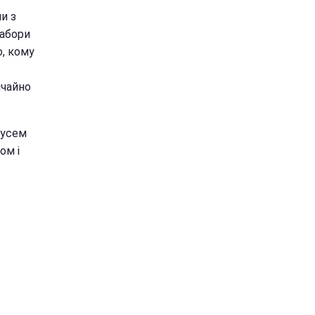
и з
набори
о, кому
ичайно
дусем
ом і