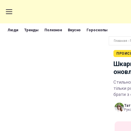
Люди
Тренды
Полезное
Вкусно
Гороскопы
Главная
›
ПРОИС
Шкарп
онов
Стильно,
тільки р
брати з 
Тат
Рук