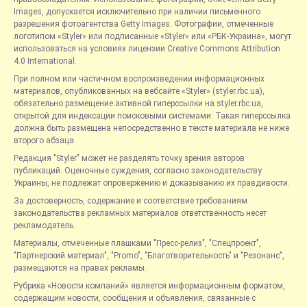
Images, допускается исключительно при наличии письменного
разрешения фотоагентства Getty Images. Фотографии, отмеченные
логотипом «Styler» или подписанные «Styler» или «РБК-Украина», могут
использоваться на условиях лицензии Creative Commons Attribution
4.0 International.
При полном или частичном воспроизведении информационных
материалов, опубликованных на вебсайте «Styler» (styler.rbc.ua),
обязательно размещение активной гиперссылки на styler.rbc.ua,
открытой для индексации поисковыми системами. Такая гиперссылка
должна быть размещена непосредственно в тексте материала не ниже
второго абзаца.
Редакция "Styler" может не разделять точку зрения авторов
публикаций. Оценочные суждения, согласно законодательству
Украины, не подлежат опровержению и доказыванию их правдивости.
За достоверность, содержание и соответствие требованиям
законодательства рекламных материалов ответственность несет
рекламодатель.
Материалы, отмеченные плашками "Пресс-релиз", "Спецпроект",
"Партнерский материал", "Promo", "Благотворительность" и "Резонанс",
размещаются на правах рекламы.
Рубрика «Новости компаний» является информационным форматом,
содержащим новости, сообщения и объявления, связанные с