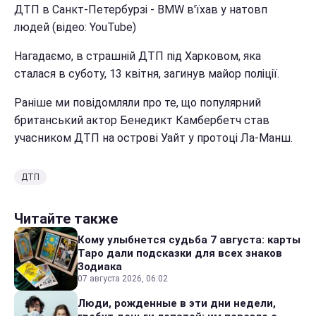
ДТП в Санкт-Петербурзі - BMW в'їхав у натовп
людей (відео: YouTube)
Нагадаємо, в страшній ДТП під Харковом, яка
сталася в суботу, 13 квітня, загинув майор поліції.
Раніше ми повідомляли про те, що популярний
британський актор Бенедикт Камбербетч став
учасником ДТП на острові Уайт у протоці Ла-Манш.
ДТП
Читайте также
Кому улыбнется судьба 7 августа: карты
Таро дали подсказки для всех знаков
Зодиака
07 августа 2026, 06:02
Люди, рожденные в эти дни недели,