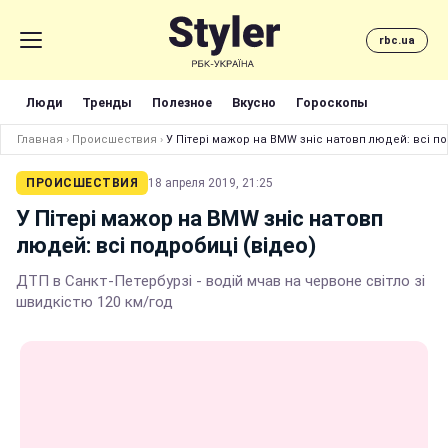
rbc.ua
Люди
Тренды
Полезное
Вкусно
Гороскопы
Главная
›
Происшествия
›
У Пітері мажор на BMW зніс натовп людей: всі по
ПРОИСШЕСТВИЯ
18 апреля 2019, 21:25
У Пітері мажор на BMW зніс натовп
людей: всі подробиці (відео)
ДТП в Санкт-Петербурзі - водій мчав на червоне світло зі
швидкістю 120 км/год