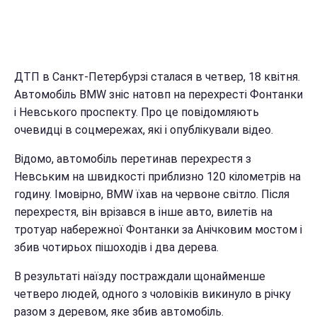
ДТП в Санкт-Петербурзі сталася в четвер, 18 квітня.
Автомобіль BMW зніс натовп на перехресті Фонтанки
і Невського проспекту. Про це повідомляють
очевидці в соцмережах, які і опублікували відео.
Відомо, автомобіль перетинав перехрестя з
Невським на швидкості приблизно 120 кілометрів на
годину. Імовірно, BMW їхав на червоне світло. Після
перехрестя, він врізався в інше авто, вилетів на
тротуар набережної Фонтанки за Анічковим мостом і
збив чотирьох пішоходів і два дерева.
В результаті наїзду постраждали щонайменше
четверо людей, одного з чоловіків викинуло в річку
разом з деревом, яке збив автомобіль.