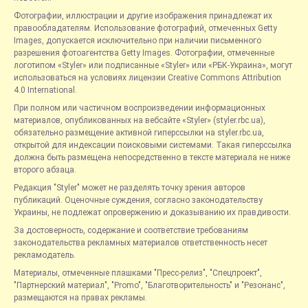
Фотографии, иллюстрации и другие изображения принадлежат их
правообладателям. Использование фотографий, отмеченных Getty
Images, допускается исключительно при наличии письменного
разрешения фотоагентства Getty Images. Фотографии, отмеченные
логотипом «Styler» или подписанные «Styler» или «РБК-Украина», могут
использоваться на условиях лицензии Creative Commons Attribution
4.0 International.
При полном или частичном воспроизведении информационных
материалов, опубликованных на вебсайте «Styler» (styler.rbc.ua),
обязательно размещение активной гиперссылки на styler.rbc.ua,
открытой для индексации поисковыми системами. Такая гиперссылка
должна быть размещена непосредственно в тексте материала не ниже
второго абзаца.
Редакция "Styler" может не разделять точку зрения авторов
публикаций. Оценочные суждения, согласно законодательству
Украины, не подлежат опровержению и доказыванию их правдивости.
За достоверность, содержание и соответствие требованиям
законодательства рекламных материалов ответственность несет
рекламодатель.
Материалы, отмеченные плашками "Пресс-релиз", "Спецпроект",
"Партнерский материал", "Promo", "Благотворительность" и "Резонанс",
размещаются на правах рекламы.