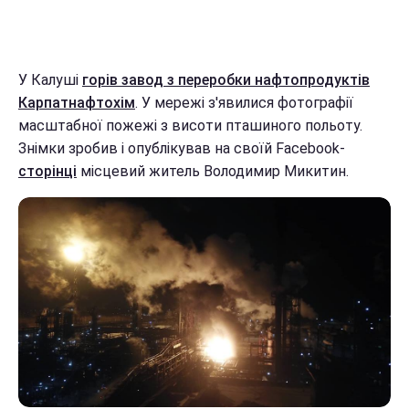
У Калуші
горів завод з переробки нафтопродуктів
Карпатнафтохім
. У мережі з'явилися фотографії
масштабної пожежі з висоти пташиного польоту.
Знімки зробив і опублікував на своїй Facebook-
сторінці
місцевий житель Володимир Микитин.