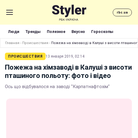
rbc.ua
Люди
Тренды
Полезное
Вкусно
Гороскопы
Главная
›
Происшествия
›
Пожежа на хімзаводі в Калуші з висоти пташиного
ПРОИСШЕСТВИЯ
13 января 2019, 02:14
Пожежа на хімзаводі в Калуші з висоти
пташиного польоту: фото і відео
Ось що відбувалося на заводі "Карпатнафтохім"