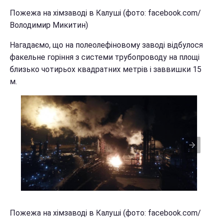
Пожежа на хімзаводі в Калуші (фото: facebook.com/
Володимир Микитин)
Нагадаємо, що на полеолефіновому заводі відбулося
факельне горіння з системи трубопроводу на площі
близько чотирьох квадратних метрів і заввишки 15
м.
Пожежа на хімзаводі в Калуші (фото: facebook.com/