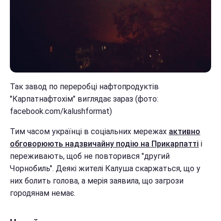
Так завод по переробці нафтопродуктів
"Карпатнафтохім" виглядає зараз (фото:
facebook.com/kalushformat)
Тим часом українці в соціальних мережах
активно
обговорюють надзвичайну подію на Прикарпатті
і
переживають, щоб не повторився "другий
Чорнобиль". Деякі жителі Калуша скаржаться, що у
них болить голова, а мерія заявила, що загрози
городянам немає.